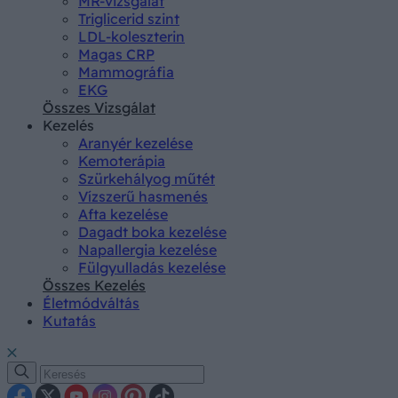
MR-vizsgálat
Triglicerid szint
LDL-koleszterin
Magas CRP
Mammográfia
EKG
Összes Vizsgálat
Kezelés
Aranyér kezelése
Kemoterápia
Szürkehályog műtét
Vízszerű hasmenés
Afta kezelése
Dagadt boka kezelése
Napallergia kezelése
Fülgyulladás kezelése
Összes Kezelés
Életmódváltás
Kutatás