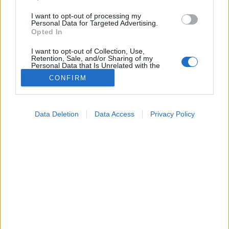
I want to opt-out of processing my
Personal Data for Targeted Advertising.
Opted In
I want to opt-out of Collection, Use,
Retention, Sale, and/or Sharing of my
Personal Data that Is Unrelated with the
Purposes for which it was collected.
CONFIRM
Opted Out
Betegségek
2024. január 31. 07:34
Google consents
Megosztás
Küldés
Küldés Messengeren
Data Deletion
Data Access
Privacy Policy
I want to allow Google to enable storage
related to advertising like cookies on web or
Mi állhat a folytonos köhécselés hátterében, ha már
device identifiers in apps.
hetek, esetleg hónapok óta változatlan az állapotunk?
I want to allow my user data to be sent to
Google for online advertising purposes.
I want to allow Google to send me
personalized advertising.
I want to allow Google to enable storage