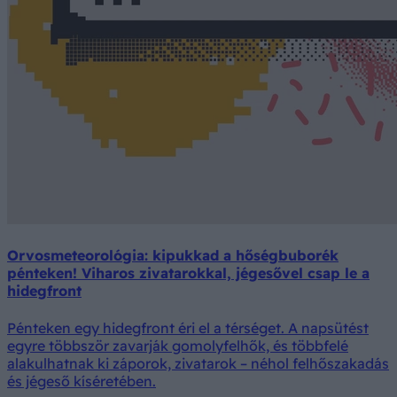
Orvosmeteorológia: kipukkad a hőségbuborék
pénteken! Viharos zivatarokkal, jégesővel csap le a
hidegfront
Pénteken egy hidegfront éri el a térséget. A napsütést
egyre többször zavarják gomolyfelhők, és többfelé
alakulhatnak ki záporok, zivatarok – néhol felhőszakadás
és jégeső kíséretében.