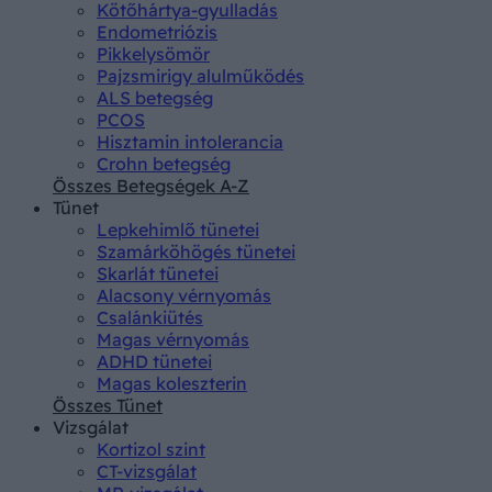
Kötőhártya-gyulladás
Endometriózis
Pikkelysömör
Pajzsmirigy alulműködés
ALS betegség
PCOS
Hisztamin intolerancia
Crohn betegség
Összes Betegségek A-Z
Tünet
Lepkehimlő tünetei
Szamárköhögés tünetei
Skarlát tünetei
Alacsony vérnyomás
Csalánkiütés
Magas vérnyomás
ADHD tünetei
Magas koleszterin
Összes Tünet
Vizsgálat
Kortizol szint
CT-vizsgálat