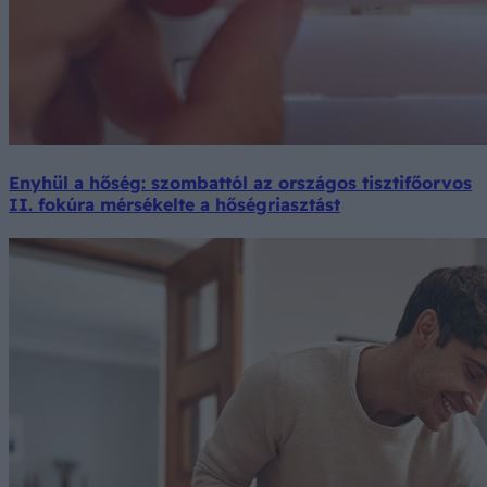
Enyhül a hőség: szombattól az országos tisztifőorvos
II. fokúra mérsékelte a hőségriasztást