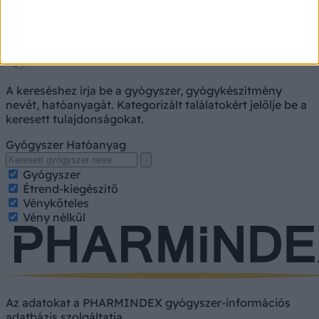
Gyógyszerkereső
A kereséshez írja be a gyógyszer, gyógykészítmény
nevét, hatóanyagát. Kategorizált találatokért jelölje be a
keresett tulajdonságokat.
Gyógyszer
Hatóanyag
Gyógyszer
Étrend-kiegészítő
Vényköteles
Vény nélkül
Az adatokat a PHARMINDEX gyógyszer-információs
adatbázis szolgáltatja