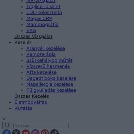
MR-vizsgálat
Triglicerid szint
LDL-koleszterin
Magas CRP
Mammográfia
EKG
Összes Vizsgálat
Kezelés
Aranyér kezelése
Kemoterápia
Szürkehályog műtét
Vízszerű hasmenés
Afta kezelése
Dagadt boka kezelése
Napallergia kezelése
Fülgyulladás kezelése
Összes Kezelés
Életmódváltás
Kutatás