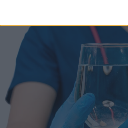
venni az apró rovarok támadását, de a csípés napokig
fáj