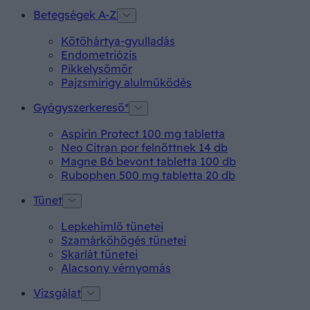
Betegségek A-Z
Kötőhártya-gyulladás
Endometriózis
Pikkelysömör
Pajzsmirigy alulműködés
Gyógyszerkereső*
Aspirin Protect 100 mg tabletta
Neo Citran por felnőttnek 14 db
Magne B6 bevont tabletta 100 db
Rubophen 500 mg tabletta 20 db
Tünet
Lepkehimlő tünetei
Szamárköhögés tünetei
Skarlát tünetei
Alacsony vérnyomás
Vizsgálat