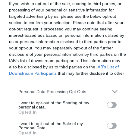
If you wish to opt-out of the sale, sharing to third parties, or
processing of your personal or sensitive information for
targeted advertising by us, please use the below opt-out
section to confirm your selection. Please note that after your
Betegségek
opt-out request is processed you may continue seeing
2011. április 20. 09:57
interest-based ads based on personal information utilized by
Módosítva: 2015. november 04. 13:49
us or personal information disclosed to third parties prior to
Megosztás
Küldés
Küldés Messengeren
your opt-out. You may separately opt-out of the further
disclosure of your personal information by third parties on the
IAB’s list of downstream participants. This information may
Egészségkalauz
also be disclosed by us to third parties on the
IAB’s List of
Egészségkalauz
Downstream Participants
that may further disclose it to other
third parties.
A "naponta egy alma a doktort távol tartja" mondás
Please note that this website/app uses one or more Google
Personal Data Processing Opt Outs
services and may gather and store information including but
igazságát egy amerikai vizsgálat tudományosan is
not limited to your visit or usage behaviour. You may click to
I want to opt-out of the Sharing of my
megerősítette. A tanulmányt ismertető előadás
personal data.
grant or deny consent to Google and its third-party tags to
Opted In
Washingtonban az Experimental Biology 2011
use your data for below specified purposes in below Google
consent section.
kongresszuson hangzott el.
I want to opt-out of the Sale of my
Personal Data.
Opted In