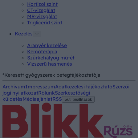
Kortizol szint
CT-vizsgálat
MR-vizsgálat
Triglicerid szint
Kezelés
Aranyér kezelése
Kemoterápia
Szürkehályog műtét
Vízszerű hasmenés
*Keresett gyógyszerek betegtájékoztatója
Archívum
Impresszum
Adatkezelési tájékoztató
Szerzői
jogi nyilatkozat
Rólunk
Szerkesztőségi
küldetés
Médiaajánlat
RSS
Süti beállítások