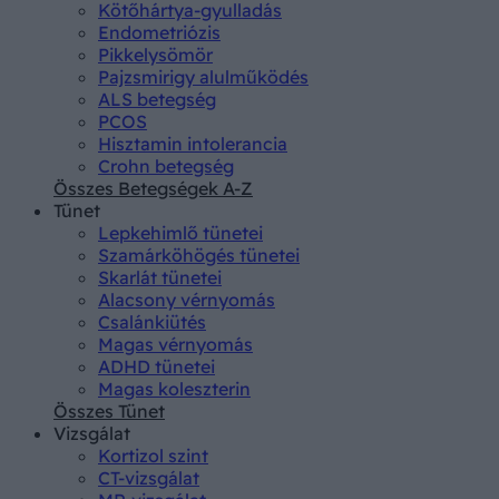
Kötőhártya-gyulladás
Endometriózis
Pikkelysömör
Pajzsmirigy alulműködés
ALS betegség
PCOS
Hisztamin intolerancia
Crohn betegség
Összes Betegségek A-Z
Tünet
Lepkehimlő tünetei
Szamárköhögés tünetei
Skarlát tünetei
Alacsony vérnyomás
Csalánkiütés
Magas vérnyomás
ADHD tünetei
Magas koleszterin
Összes Tünet
Vizsgálat
Kortizol szint
CT-vizsgálat