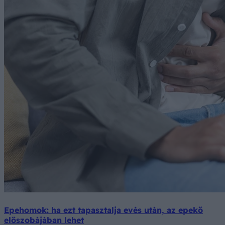
Epehomok: ha ezt tapasztalja evés után, az epekő
előszobájában lehet