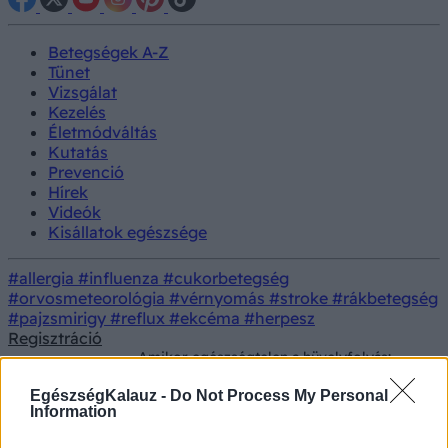
Betegségek A-Z
Tünet
Vizsgálat
Kezelés
Életmódváltás
Kutatás
Prevenció
Hírek
Videók
Kisállatok egészsége
#allergia
#influenza
#cukorbetegség
#orvosmeteorológia
#vérnyomás
#stroke
#rákbetegség
#pajzsmirigy
#reflux
#ekcéma
#herpesz
Regisztráció
Amikor egészségtelen a hüvelyfolyás:
Betegségek
ezek a bakteriális vaginózis veszélyei
EgészségKalauz -
Do Not Process My Personal
Szponzorált tartalom
Information