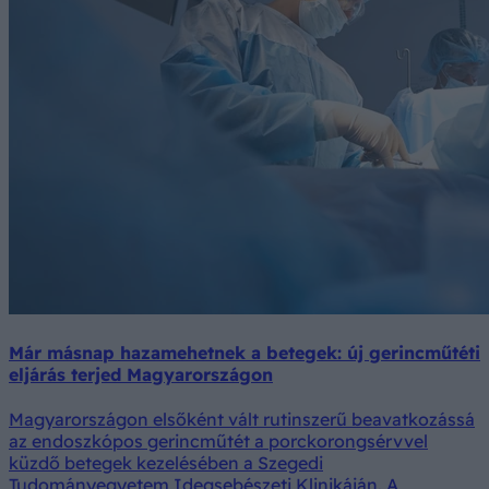
Már másnap hazamehetnek a betegek: új gerincműtéti
eljárás terjed Magyarországon
Magyarországon elsőként vált rutinszerű beavatkozássá
az endoszkópos gerincműtét a porckorongsérvvel
küzdő betegek kezelésében a Szegedi
Tudományegyetem Idegsebészeti Klinikáján. A