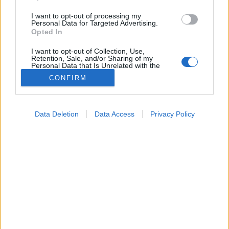
I want to opt-out of processing my
Personal Data for Targeted Advertising.
Opted In
I want to opt-out of Collection, Use,
Retention, Sale, and/or Sharing of my
Personal Data that Is Unrelated with the
Purposes for which it was collected.
CONFIRM
Opted Out
Google consents
Data Deletion
Data Access
Privacy Policy
Betegségek
I want to allow Google to enable storage
2022. január 07. 10:04
related to advertising like cookies on web or
Megosztás
Küldés
Küldés Messengeren
device identifiers in apps.
I want to allow my user data to be sent to
Google for online advertising purposes.
Az intenzív és kellemetlen szagú hüvelyfolyás nem
természetes, a panaszok hátterében a leggyakrabban
I want to allow Google to send me
bakteriális vaginózis áll. Ne várjunk arra, hogy a
personalized advertising.
probléma hátha „magától is elmúlik” – a kezeletlenül
I want to allow Google to enable storage