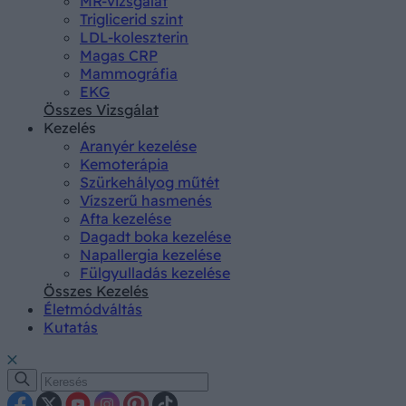
MR-vizsgálat
Triglicerid szint
LDL-koleszterin
Magas CRP
Mammográfia
EKG
Összes Vizsgálat
Kezelés
Aranyér kezelése
Kemoterápia
Szürkehályog műtét
Vízszerű hasmenés
Afta kezelése
Dagadt boka kezelése
Napallergia kezelése
Fülgyulladás kezelése
Összes Kezelés
Életmódváltás
Kutatás