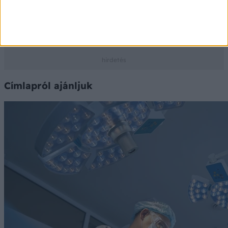
Az adatokat a PHARMINDEX gyógyszer-információs
adatbázis szolgáltatja
Ⓒ Vidal Next kft. 2026.
Címlapról ajánljuk