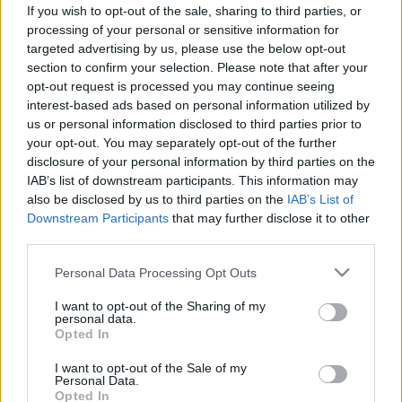
Amikor egészségtelen a
If you wish to opt-out of the sale, sharing to third parties, or
hüvelyfolyás: ezek a bakteriális
processing of your personal or sensitive information for
targeted advertising by us, please use the below opt-out
vaginózis veszélyei
section to confirm your selection. Please note that after your
opt-out request is processed you may continue seeing
interest-based ads based on personal information utilized by
us or personal information disclosed to third parties prior to
your opt-out. You may separately opt-out of the further
disclosure of your personal information by third parties on the
IAB’s list of downstream participants. This information may
also be disclosed by us to third parties on the
IAB’s List of
Downstream Participants
that may further disclose it to other
third parties.
Please note that this website/app uses one or more Google
Personal Data Processing Opt Outs
services and may gather and store information including but
not limited to your visit or usage behaviour. You may click to
I want to opt-out of the Sharing of my
personal data.
grant or deny consent to Google and its third-party tags to
Opted In
use your data for below specified purposes in below Google
consent section.
I want to opt-out of the Sale of my
Personal Data.
Opted In