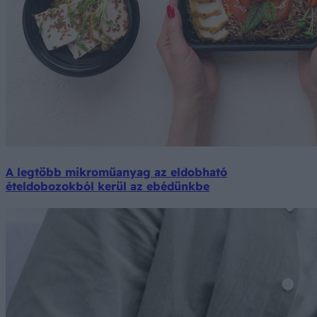
A legtöbb mikroműanyag az eldobható
ételdobozokból kerül az ebédünkbe