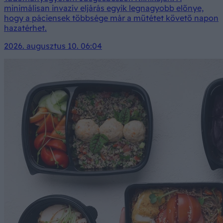
minimálisan invazív eljárás egyik legnagyobb előnye,
hogy a páciensek többsége már a műtétet követő napon
hazatérhet.
2026. augusztus 10. 06:04