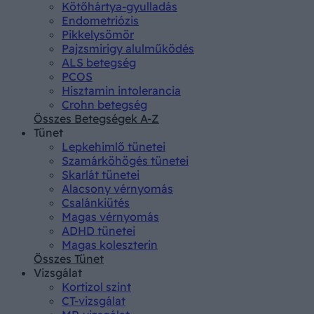
Kötőhártya-gyulladás
Endometriózis
Pikkelysömör
Pajzsmirigy alulműködés
ALS betegség
PCOS
Hisztamin intolerancia
Crohn betegség
Összes Betegségek A-Z
Tünet
Lepkehimlő tünetei
Szamárköhögés tünetei
Skarlát tünetei
Alacsony vérnyomás
Csalánkiütés
Magas vérnyomás
ADHD tünetei
Magas koleszterin
Összes Tünet
Vizsgálat
Kortizol szint
CT-vizsgálat