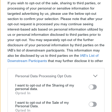
kezeletlen a csontritkulással élők
If you wish to opt-out of the sale, sharing to third parties, or
processing of your personal or sensitive information for
többsége
targeted advertising by us, please use the below opt-out
section to confirm your selection. Please note that after your
opt-out request is processed you may continue seeing
interest-based ads based on personal information utilized by
us or personal information disclosed to third parties prior to
your opt-out. You may separately opt-out of the further
disclosure of your personal information by third parties on the
IAB’s list of downstream participants. This information may
also be disclosed by us to third parties on the
IAB’s List of
Downstream Participants
that may further disclose it to other
third parties.
Please note that this website/app uses one or more Google
Personal Data Processing Opt Outs
services and may gather and store information including but
not limited to your visit or usage behaviour. You may click to
I want to opt-out of the Sharing of my
personal data.
grant or deny consent to Google and its third-party tags to
Opted In
use your data for below specified purposes in below Google
consent section.
I want to opt-out of the Sale of my
Personal Data.
Opted In