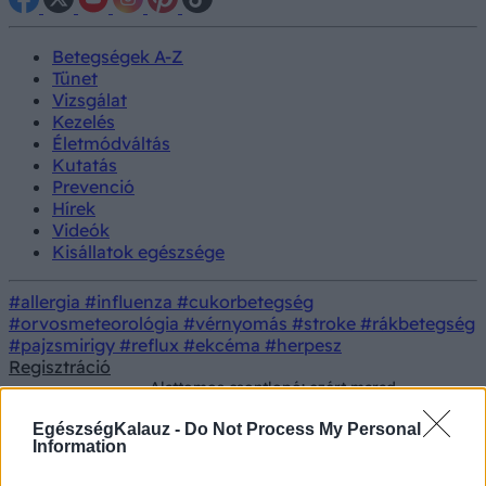
Betegségek A-Z
Tünet
Vizsgálat
Kezelés
Életmódváltás
Kutatás
Prevenció
Hírek
Videók
Kisállatok egészsége
#allergia
#influenza
#cukorbetegség
#orvosmeteorológia
#vérnyomás
#stroke
#rákbetegség
#pajzsmirigy
#reflux
#ekcéma
#herpesz
Regisztráció
Alattomos csontlopó: ezért marad
Betegségek
kezeletlen a csontritkulással élők
többsége
EgészségKalauz -
Do Not Process My Personal
Information
Alattomos csontlopó: ezért marad