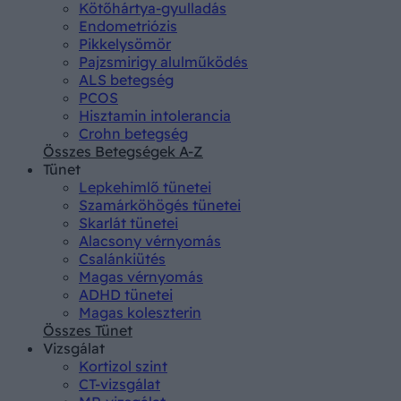
Kötőhártya-gyulladás
Endometriózis
Pikkelysömör
Pajzsmirigy alulműködés
ALS betegség
PCOS
Hisztamin intolerancia
Crohn betegség
Összes Betegségek A-Z
Tünet
Lepkehimlő tünetei
Szamárköhögés tünetei
Skarlát tünetei
Alacsony vérnyomás
Csalánkiütés
Magas vérnyomás
ADHD tünetei
Magas koleszterin
Összes Tünet
Vizsgálat
Kortizol szint
CT-vizsgálat