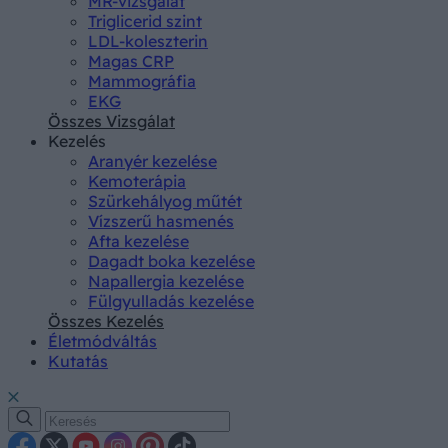
MR-vizsgálat
Triglicerid szint
LDL-koleszterin
Magas CRP
Mammográfia
EKG
Összes Vizsgálat
Kezelés
Aranyér kezelése
Kemoterápia
Szürkehályog műtét
Vízszerű hasmenés
Afta kezelése
Dagadt boka kezelése
Napallergia kezelése
Fülgyulladás kezelése
Összes Kezelés
Életmódváltás
Kutatás