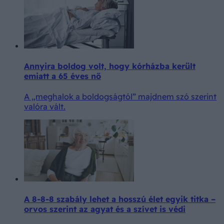
Annyira boldog volt, hogy kórházba került
emiatt a 65 éves nő
A „meghalok a boldogságtól” majdnem szó szerint
valóra vált.
A 8-8-8 szabály lehet a hosszú élet egyik titka –
orvos szerint az agyat és a szívet is védi