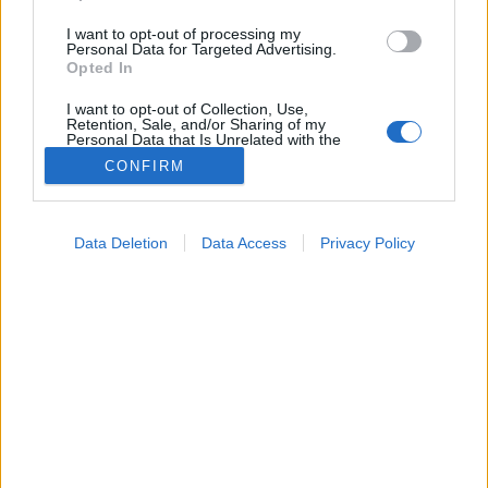
I want to opt-out of processing my
Personal Data for Targeted Advertising.
Opted In
I want to opt-out of Collection, Use,
Retention, Sale, and/or Sharing of my
Personal Data that Is Unrelated with the
Purposes for which it was collected.
CONFIRM
Opted Out
Google consents
Betegségek
Data Deletion
Data Access
Privacy Policy
2026. május 17. 16:34
I want to allow Google to enable storage
Megosztás
Küldés
Küldés Messengeren
related to advertising like cookies on web or
device identifiers in apps.
PTA
I want to allow my user data to be sent to
szerző
Google for online advertising purposes.
I want to allow Google to send me
personalized advertising.
A következő esés végzetes is lehet – így állítható meg
a csontritkulás.
I want to allow Google to enable storage