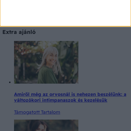
Betegségek A-Z
Extra ajánló
Amiről még az orvosnál is nehezen beszélünk: a
változókori intimpanaszok és kezelésük
Támogatott Tartalom