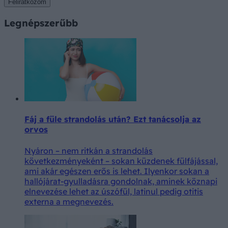
Feliratkozom
Legnépszerűbb
Fáj a füle strandolás után? Ezt tanácsolja az
orvos
Nyáron – nem ritkán a strandolás
következményeként – sokan küzdenek fülfájással,
ami akár egészen erős is lehet. Ilyenkor sokan a
hallójárat-gyulladásra gondolnak, aminek köznapi
elnevezése lehet az úszófül, latinul pedig otitis
externa a megnevezés.