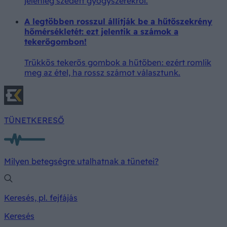
jelenleg szedett gyógyszerekről.
A legtöbben rosszul állítják be a hűtőszekrény
hőmérsékletét: ezt jelentik a számok a
tekerőgombon!
Trükkös tekerős gombok a hűtőben: ezért romlik
meg az étel, ha rossz számot választunk.
TÜNETKERESŐ
Milyen betegségre utalhatnak a tünetei?
Keresés, pl. fejfájás
Keresés