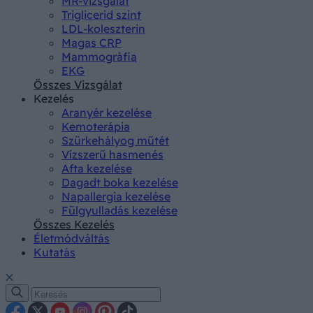
MR-vizsgálat
Triglicerid szint
LDL-koleszterin
Magas CRP
Mammográfia
EKG
Összes Vizsgálat
Kezelés
Aranyér kezelése
Kemoterápia
Szürkehályog műtét
Vízszerű hasmenés
Afta kezelése
Dagadt boka kezelése
Napallergia kezelése
Fülgyulladás kezelése
Összes Kezelés
Életmódváltás
Kutatás