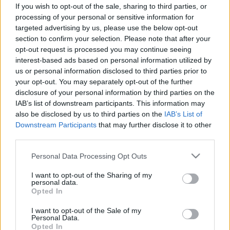
jelet a fülcimpájukon, pedig a szív
If you wish to opt-out of the sale, sharing to third parties, or
processing of your personal or sensitive information for
egészségéről árulkodhat
targeted advertising by us, please use the below opt-out
section to confirm your selection. Please note that after your
opt-out request is processed you may continue seeing
interest-based ads based on personal information utilized by
us or personal information disclosed to third parties prior to
your opt-out. You may separately opt-out of the further
disclosure of your personal information by third parties on the
IAB’s list of downstream participants. This information may
also be disclosed by us to third parties on the
IAB’s List of
Downstream Participants
that may further disclose it to other
third parties.
Please note that this website/app uses one or more Google
Personal Data Processing Opt Outs
services and may gather and store information including but
not limited to your visit or usage behaviour. You may click to
I want to opt-out of the Sharing of my
personal data.
grant or deny consent to Google and its third-party tags to
Opted In
use your data for below specified purposes in below Google
consent section.
I want to opt-out of the Sale of my
Personal Data.
Opted In