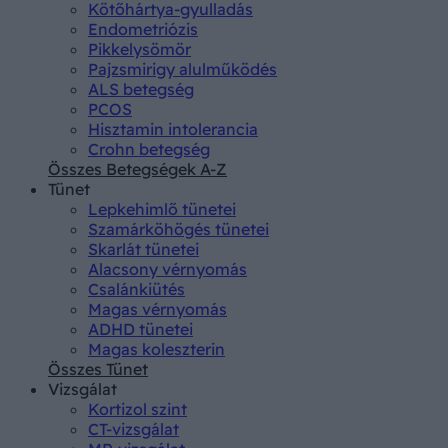
Kötőhártya-gyulladás
Endometriózis
Pikkelysömör
Pajzsmirigy alulműködés
ALS betegség
PCOS
Hisztamin intolerancia
Crohn betegség
Összes Betegségek A-Z
Tünet
Lepkehimlő tünetei
Szamárköhögés tünetei
Skarlát tünetei
Alacsony vérnyomás
Csalánkiütés
Magas vérnyomás
ADHD tünetei
Magas koleszterin
Összes Tünet
Vizsgálat
Kortizol szint
CT-vizsgálat