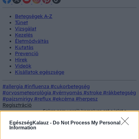
Betegségek A-Z
Tünet
Vizsgálat
Kezelés
Életmódváltás
Kutatás
Prevenció
Hírek
Videók
Kisállatok egészsége
#allergia
#influenza
#cukorbetegség
#orvosmeteorológia
#vérnyomás
#stroke
#rákbetegség
#pajzsmirigy
#reflux
#ekcéma
#herpesz
Regisztráció
Sokan nem veszik komolyan ezt a jelet a
Betegségek
fülcimpájukon, pedig a szív egészségéről
árulkodhat
EgészségKalauz -
Do Not Process My Personal
Information
Sokan nem veszik komolyan ezt a