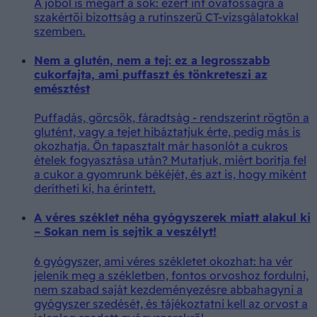
A jóból is megárt a sok: ezért int óvatosságra a
szakértői bizottság a rutinszerű CT-vizsgálatokkal
szemben.
Nem a glutén, nem a tej: ez a legrosszabb
cukorfajta, ami puffaszt és tönkreteszi az
emésztést
Puffadás, görcsök, fáradtság - rendszerint rögtön a
glutént, vagy a tejet hibáztatjuk érte, pedig más is
okozhatja. Ön tapasztalt már hasonlót a cukros
ételek fogyasztása után? Mutatjuk, miért borítja fel
a cukor a gyomrunk békéjét, és azt is, hogy miként
derítheti ki, ha érintett.
A véres széklet néha gyógyszerek miatt alakul ki
– Sokan nem is sejtik a veszélyt!
6 gyógyszer, ami véres székletet okozhat: ha vér
jelenik meg a székletben, fontos orvoshoz fordulni,
nem szabad saját kezdeményezésre abbahagyni a
gyógyszer szedését, és tájékoztatni kell az orvost a