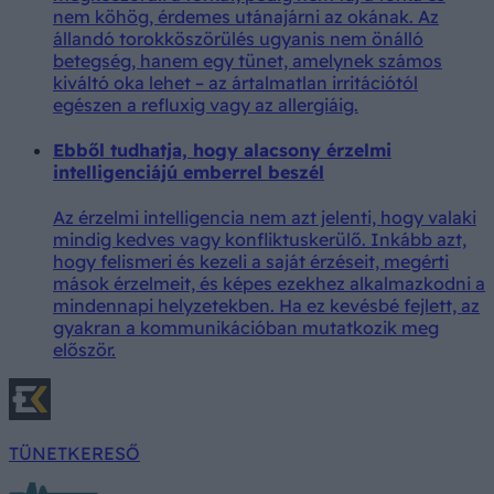
nem köhög, érdemes utánajárni az okának. Az
állandó torokköszörülés ugyanis nem önálló
betegség, hanem egy tünet, amelynek számos
kiváltó oka lehet – az ártalmatlan irritációtól
egészen a refluxig vagy az allergiáig.
Ebből tudhatja, hogy alacsony érzelmi
intelligenciájú emberrel beszél
Az érzelmi intelligencia nem azt jelenti, hogy valaki
mindig kedves vagy konfliktuskerülő. Inkább azt,
hogy felismeri és kezeli a saját érzéseit, megérti
mások érzelmeit, és képes ezekhez alkalmazkodni a
mindennapi helyzetekben. Ha ez kevésbé fejlett, az
gyakran a kommunikációban mutatkozik meg
először.
TÜNETKERESŐ