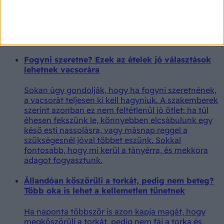
Egy ausztrál palliatív szakápoló szerint meglepően
hasonló válaszokat adnak azok, akik már tudják,
hogy közeleg életük vége.
Fogyni szeretne? Ezek az ételek jó választások
lehetnek vacsorára
Sokan úgy gondolják, hogy ha fogyni szeretnének,
a vacsorát teljesen ki kell hagyniuk. A szakemberek
szerint azonban ez nem feltétlenül jó ötlet: ha túl
éhesen fekszünk le, könnyebben elcsábulunk egy
késő esti nassolásra, vagy másnap reggel a
szükségesnél jóval többet eszünk. Sokkal
fontosabb, hogy mi kerül a tányérra, és mekkora
adagot fogyasztunk.
Állandóan köszörüli a torkát, pedig nem beteg?
Több oka is lehet a kellemetlen tünetnek
Ha naponta többször is azon kapja magát, hogy
megköszörüli a torkát, pedig nem fáj a torka és