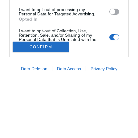
I want to opt-out of processing my
Personal Data for Targeted Advertising.
Opted In
I want to opt-out of Collection, Use,
Retention, Sale, and/or Sharing of my
Personal Data that Is Unrelated with the
Purposes for which it was collected.
CONFIRM
Opted Out
Google consents
Data Deletion
Data Access
Privacy Policy
I want to allow Google to enable storage
related to advertising like cookies on web or
device identifiers in apps.
I want to allow my user data to be sent to
Google for online advertising purposes.
I want to allow Google to send me
personalized advertising.
Tünetkereső
I want to allow Google to enable storage