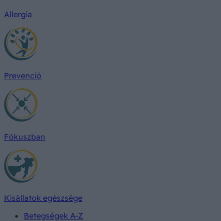
Allergia
Prevenció
Fókuszban
Kisállatok egészsége
Betegségek A-Z