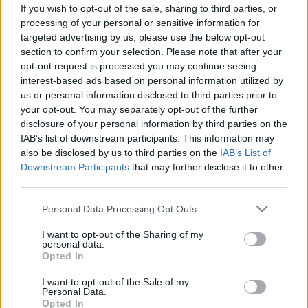
If you wish to opt-out of the sale, sharing to third parties, or
#allergia
#influenza
#cukorbetegség
processing of your personal or sensitive information for
#orvosmeteorológia
#vérnyomás
#stroke
#rákbetegség
targeted advertising by us, please use the below opt-out
#pajzsmirigy
#reflux
#ekcéma
#herpesz
section to confirm your selection. Please note that after your
Regisztráció
opt-out request is processed you may continue seeing
interest-based ads based on personal information utilized by
Megelőzhető-e a koszorúér-betegség?
us or personal information disclosed to third parties prior to
Betegségek
Ezt mondják az orvosok
your opt-out. You may separately opt-out of the further
disclosure of your personal information by third parties on the
Megelőzhető-e a koszorúér-
IAB’s list of downstream participants. This information may
betegség? Ezt mondják az orvosok
also be disclosed by us to third parties on the
IAB’s List of
Downstream Participants
that may further disclose it to other
third parties.
Please note that this website/app uses one or more Google
Personal Data Processing Opt Outs
services and may gather and store information including but
not limited to your visit or usage behaviour. You may click to
I want to opt-out of the Sharing of my
personal data.
grant or deny consent to Google and its third-party tags to
Opted In
use your data for below specified purposes in below Google
consent section.
I want to opt-out of the Sale of my
Personal Data.
Opted In