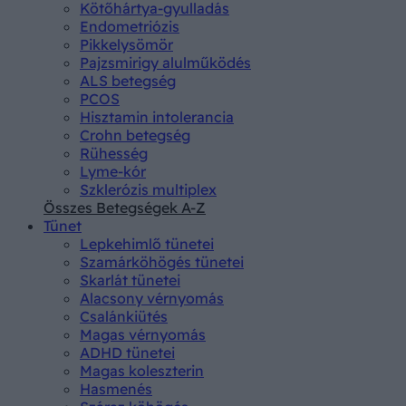
Kötőhártya-gyulladás
Endometriózis
Pikkelysömör
Pajzsmirigy alulműködés
ALS betegség
PCOS
Hisztamin intolerancia
Crohn betegség
Rühesség
Lyme-kór
Szklerózis multiplex
Összes Betegségek A-Z
Tünet
Lepkehimlő tünetei
Szamárköhögés tünetei
Skarlát tünetei
Alacsony vérnyomás
Csalánkiütés
Magas vérnyomás
ADHD tünetei
Magas koleszterin
Hasmenés