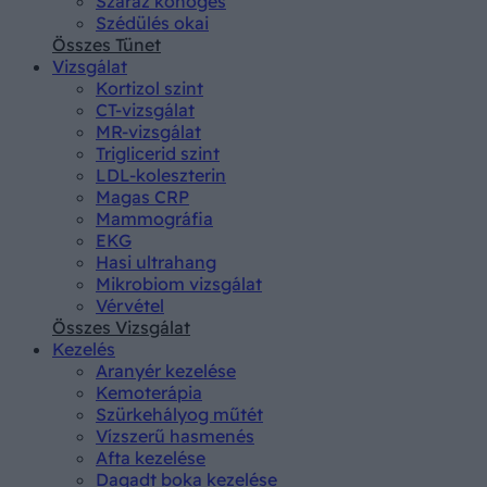
Száraz köhögés
Szédülés okai
Összes Tünet
Vizsgálat
Kortizol szint
CT-vizsgálat
MR-vizsgálat
Triglicerid szint
LDL-koleszterin
Magas CRP
Mammográfia
EKG
Hasi ultrahang
Mikrobiom vizsgálat
Vérvétel
Összes Vizsgálat
Kezelés
Aranyér kezelése
Kemoterápia
Szürkehályog műtét
Vízszerű hasmenés
Afta kezelése
Dagadt boka kezelése