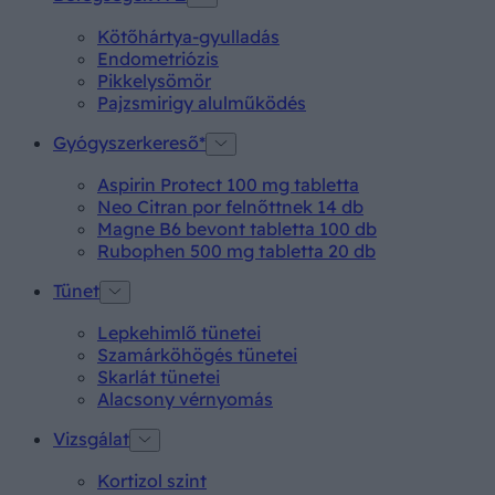
Kötőhártya-gyulladás
Endometriózis
Pikkelysömör
Pajzsmirigy alulműködés
Gyógyszerkereső*
Aspirin Protect 100 mg tabletta
Neo Citran por felnőttnek 14 db
Magne B6 bevont tabletta 100 db
Rubophen 500 mg tabletta 20 db
Tünet
Lepkehimlő tünetei
Szamárköhögés tünetei
Skarlát tünetei
Alacsony vérnyomás
Vizsgálat
Kortizol szint