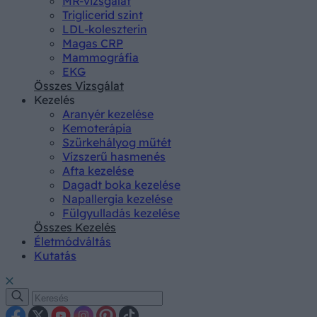
MR-vizsgálat
Triglicerid szint
LDL-koleszterin
Magas CRP
Mammográfia
EKG
Összes Vizsgálat
Kezelés
Aranyér kezelése
Kemoterápia
Szürkehályog műtét
Vízszerű hasmenés
Afta kezelése
Dagadt boka kezelése
Napallergia kezelése
Fülgyulladás kezelése
Összes Kezelés
Életmódváltás
Kutatás