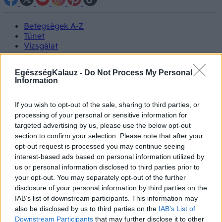
Betegségek A-Z
Tünet
Vizsgálat
Kezelés
Életmódváltás
EgészségKalauz -
Do Not Process My Personal
Kutatás
Information
Prevenció
Hírek
Videók
If you wish to opt-out of the sale, sharing to third parties, or
Kisállatok egészsége
processing of your personal or sensitive information for
targeted advertising by us, please use the below opt-out
section to confirm your selection. Please note that after your
#allergia
#influenza
#cukorbetegség
opt-out request is processed you may continue seeing
#orvosmeteorológia
#vérnyomás
#stroke
#rákbetegség
#pajzsmirigy
#reflux
#ekcéma
#herpesz
interest-based ads based on personal information utilized by
Regisztráció
us or personal information disclosed to third parties prior to
your opt-out. You may separately opt-out of the further
disclosure of your personal information by third parties on the
IAB’s list of downstream participants. This information may
also be disclosed by us to third parties on the
IAB’s List of
Betegségek
Szív- és érrendszeri betegségek
Downstream Participants
that may further disclose it to other