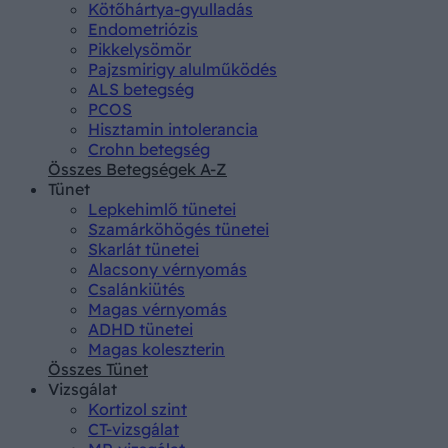
Kötőhártya-gyulladás
Endometriózis
Pikkelysömör
Pajzsmirigy alulműködés
ALS betegség
PCOS
Hisztamin intolerancia
Crohn betegség
Összes Betegségek A-Z
Tünet
Lepkehimlő tünetei
Szamárköhögés tünetei
Skarlát tünetei
Alacsony vérnyomás
Csalánkiütés
Magas vérnyomás
ADHD tünetei
Magas koleszterin
Összes Tünet
Vizsgálat
Kortizol szint
CT-vizsgálat