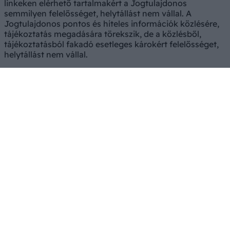
linkeken elérhető tartalmakért a Jogtulajdonos
semmilyen felelősséget, helytállást nem vállal. A
Jogtulajdonos pontos és hiteles információk közlésére,
tájékoztatás megadására törekszik, de a közlésből,
tájékoztatásból fakadó esetleges károkért felelősséget,
helytállást nem vállal.