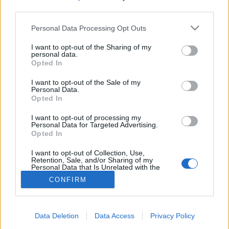
third parties.
Szív- és érrendszeri
Please note that this website/app uses one or more Google
Personal Data Processing Opt Outs
services and may gather and store information including but
betegségek
not limited to your visit or usage behaviour. You may click to
I want to opt-out of the Sharing of my
personal data.
grant or deny consent to Google and its third-party tags to
Opted In
use your data for below specified purposes in below Google
consent section.
I want to opt-out of the Sale of my
Personal Data.
Opted In
I want to opt-out of processing my
Personal Data for Targeted Advertising.
Opted In
I want to opt-out of Collection, Use,
Retention, Sale, and/or Sharing of my
Personal Data that Is Unrelated with the
Purposes for which it was collected.
CONFIRM
Opted Out
Google consents
Data Deletion
Data Access
Privacy Policy
I want to allow Google to enable storage