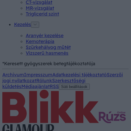
CT-vizsgálat
MR-vizsgálat
Triglicerid szint
Kezelés
Aranyér kezelése
Kemoterápia
Szürkehályog műtét
Vízszerű hasmenés
*Keresett gyógyszerek betegtájékoztatója
Archívum
Impresszum
Adatkezelési tájékoztató
Szerzői
jogi nyilatkozat
Rólunk
Szerkesztőségi
küldetés
Médiaajánlat
RSS
Süti beállítások