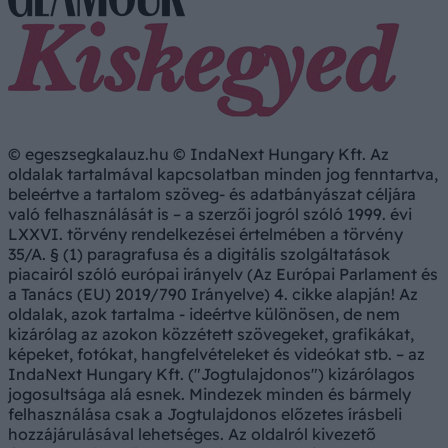
© egeszsegkalauz.hu © IndaNext Hungary Kft. Az
oldalak tartalmával kapcsolatban minden jog fenntartva,
beleértve a tartalom szöveg- és adatbányászat céljára
való felhasználását is – a szerzői jogról szóló 1999. évi
LXXVI. törvény rendelkezései értelmében a törvény
35/A. § (1) paragrafusa és a digitális szolgáltatások
piacairól szóló európai irányelv (Az Európai Parlament és
a Tanács (EU) 2019/790 Irányelve) 4. cikke alapján! Az
oldalak, azok tartalma - ideértve különösen, de nem
kizárólag az azokon közzétett szövegeket, grafikákat,
képeket, fotókat, hangfelvételeket és videókat stb. – az
IndaNext Hungary Kft. ("Jogtulajdonos") kizárólagos
jogosultsága alá esnek. Mindezek minden és bármely
felhasználása csak a Jogtulajdonos előzetes írásbeli
hozzájárulásával lehetséges. Az oldalról kivezető