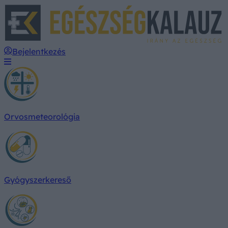
E
Bejelentkezés
Orvosmeteorológia
Gyógyszerkereső