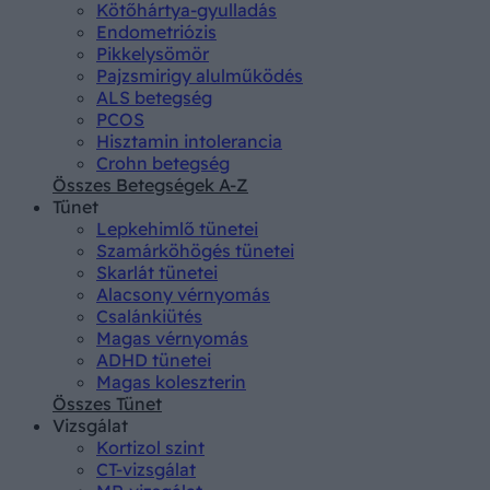
Kötőhártya-gyulladás
Endometriózis
Pikkelysömör
Pajzsmirigy alulműködés
ALS betegség
PCOS
Hisztamin intolerancia
Crohn betegség
Összes Betegségek A-Z
Tünet
Lepkehimlő tünetei
Szamárköhögés tünetei
Skarlát tünetei
Alacsony vérnyomás
Csalánkiütés
Magas vérnyomás
ADHD tünetei
Magas koleszterin
Összes Tünet
Vizsgálat
Kortizol szint
CT-vizsgálat