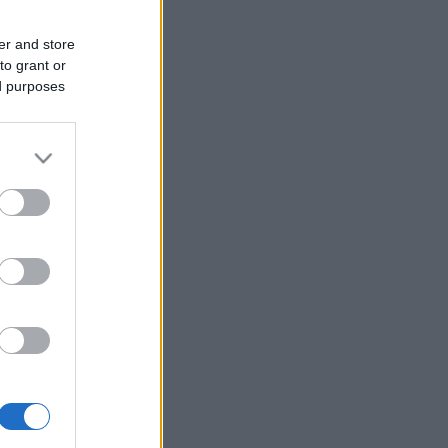
er and store
to grant or
ed purposes