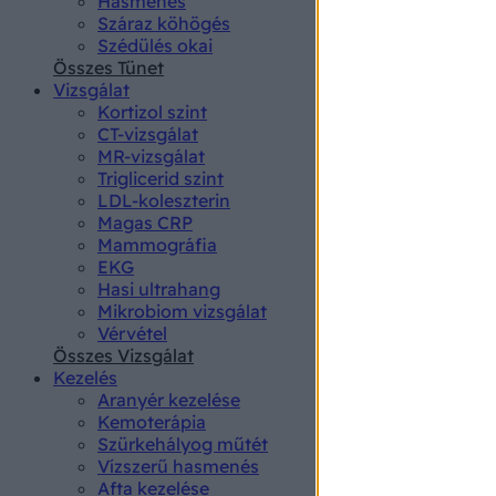
Hasmenés
authenti
Száraz köhögés
Szédülés okai
Összes Tünet
Vizsgálat
Kortizol szint
CT-vizsgálat
MR-vizsgálat
Triglicerid szint
LDL-koleszterin
Magas CRP
Mammográfia
EKG
Hasi ultrahang
Mikrobiom vizsgálat
Vérvétel
Összes Vizsgálat
Kezelés
Aranyér kezelése
Kemoterápia
Szürkehályog műtét
Vízszerű hasmenés
Afta kezelése