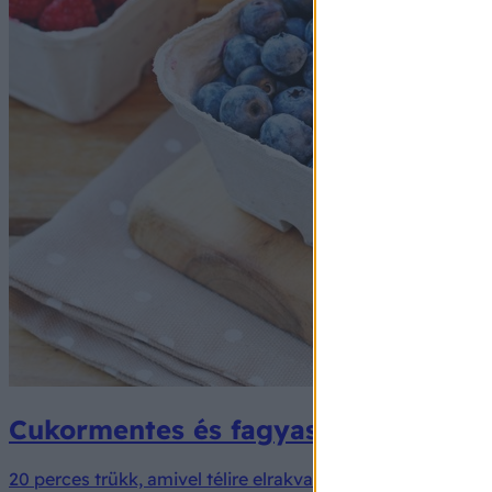
Cukormentes és fagyasztásmentes: íg
20 perces trükk, amivel télire elrakva is friss marad az áfo