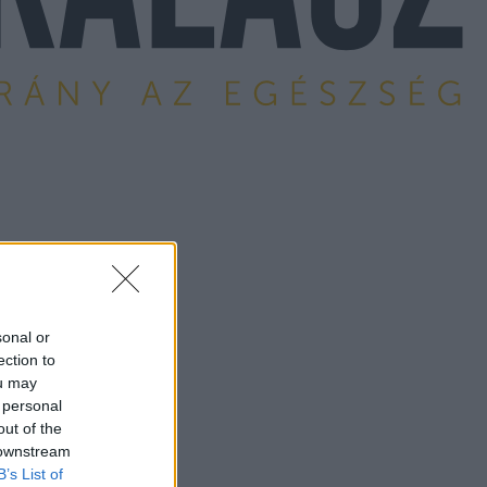
sonal or
ection to
ou may
 personal
out of the
 downstream
B’s List of