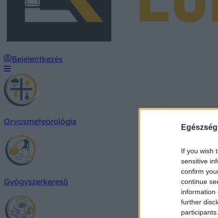
Bejelentkezés
Orvosmeteorológia
Egészség
If you wish 
sensitive in
confirm you
Gyógyszerkereső
continue se
information 
further disc
participants