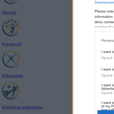
Downstream 
Please note
Allergia
information 
deny consent
in below Go
Persona
Prevenció
I want t
Opted 
I want t
Fókuszban
Opted 
I want 
Advertis
Opted 
I want t
of my P
Kisállatok egészsége
was col