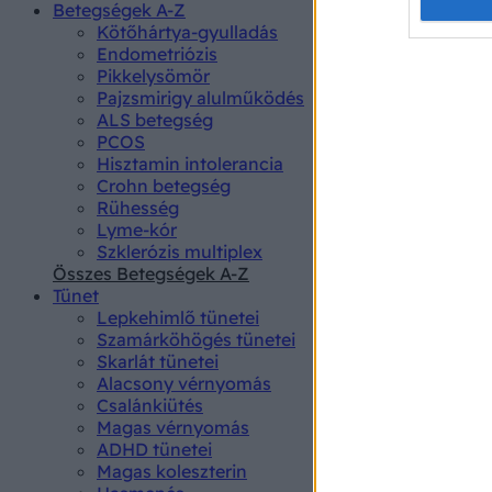
Opted 
Betegségek A-Z
Kötőhártya-gyulladás
Endometriózis
Google 
Pikkelysömör
Pajzsmirigy alulműködés
I want t
ALS betegség
web or d
PCOS
Hisztamin intolerancia
I want t
Crohn betegség
purpose
Rühesség
Lyme-kór
I want 
Szklerózis multiplex
Összes Betegségek A-Z
I want t
Tünet
web or d
Lepkehimlő tünetei
Szamárköhögés tünetei
I want t
Skarlát tünetei
or app.
Alacsony vérnyomás
Csalánkiütés
I want t
Magas vérnyomás
ADHD tünetei
Magas koleszterin
I want t