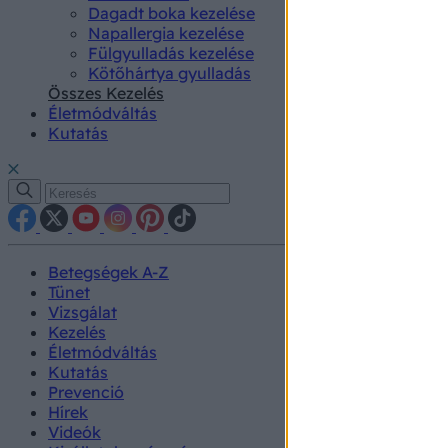
Dagadt boka kezelése
Napallergia kezelése
Fülgyulladás kezelése
Kötőhártya gyulladás
Összes Kezelés
Életmódváltás
Kutatás
Betegségek A-Z
Tünet
Vizsgálat
Kezelés
Életmódváltás
Kutatás
Prevenció
Hírek
Videók