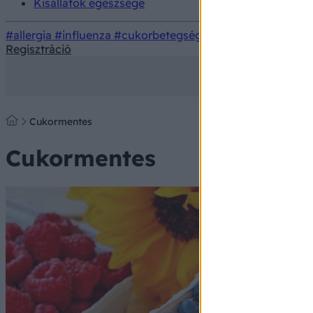
Kisállatok egészsége
#allergia
#influenza
#cukorbetegség
#orvosmeteorológi
Regisztráció
Cukormentes
Cukormentes