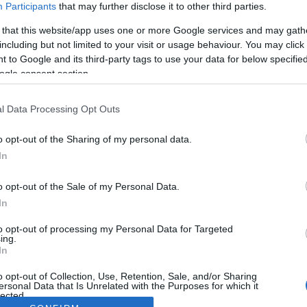
Participants
that may further disclose it to other third parties.
 that this website/app uses one or more Google services and may gath
including but not limited to your visit or usage behaviour. You may click 
 to Google and its third-party tags to use your data for below specifi
ogle consent section.
l Data Processing Opt Outs
o opt-out of the Sharing of my personal data.
In
o opt-out of the Sale of my Personal Data.
In
to opt-out of processing my Personal Data for Targeted
ing.
In
o opt-out of Collection, Use, Retention, Sale, and/or Sharing
ersonal Data that Is Unrelated with the Purposes for which it
lected.