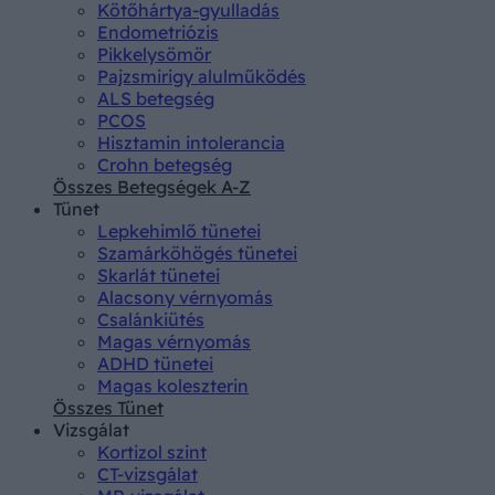
Kötőhártya-gyulladás
Endometriózis
Pikkelysömör
Pajzsmirigy alulműködés
ALS betegség
PCOS
Hisztamin intolerancia
Crohn betegség
Összes Betegségek A-Z
Tünet
Lepkehimlő tünetei
Szamárköhögés tünetei
Skarlát tünetei
Alacsony vérnyomás
Csalánkiütés
Magas vérnyomás
ADHD tünetei
Magas koleszterin
Összes Tünet
Vizsgálat
Kortizol szint
CT-vizsgálat