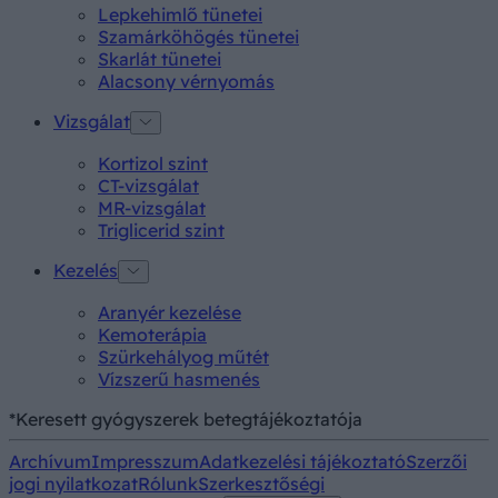
Lepkehimlő tünetei
Szamárköhögés tünetei
Skarlát tünetei
Alacsony vérnyomás
Vizsgálat
Kortizol szint
CT-vizsgálat
MR-vizsgálat
Triglicerid szint
Kezelés
Aranyér kezelése
Kemoterápia
Szürkehályog műtét
Vízszerű hasmenés
*Keresett gyógyszerek betegtájékoztatója
Archívum
Impresszum
Adatkezelési tájékoztató
Szerzői
jogi nyilatkozat
Rólunk
Szerkesztőségi