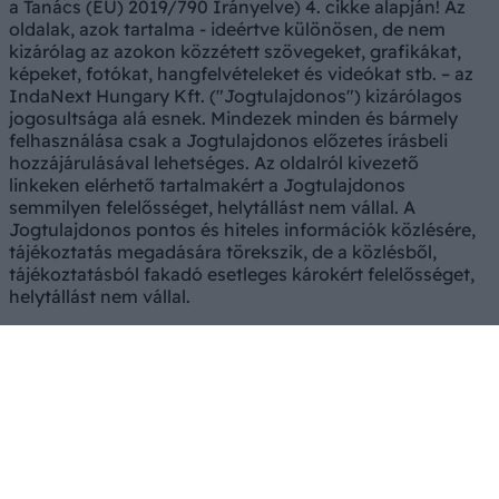
a Tanács (EU) 2019/790 Irányelve) 4. cikke alapján! Az
oldalak, azok tartalma - ideértve különösen, de nem
kizárólag az azokon közzétett szövegeket, grafikákat,
képeket, fotókat, hangfelvételeket és videókat stb. – az
IndaNext Hungary Kft. ("Jogtulajdonos") kizárólagos
jogosultsága alá esnek. Mindezek minden és bármely
felhasználása csak a Jogtulajdonos előzetes írásbeli
hozzájárulásával lehetséges. Az oldalról kivezető
linkeken elérhető tartalmakért a Jogtulajdonos
semmilyen felelősséget, helytállást nem vállal. A
Jogtulajdonos pontos és hiteles információk közlésére,
tájékoztatás megadására törekszik, de a közlésből,
tájékoztatásból fakadó esetleges károkért felelősséget,
helytállást nem vállal.