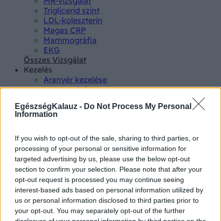
MR-vizsgálat
Triglicerid szint
LDL-koleszterin
Magas CRP
Mammográfia
EKG
Összes Vizsgálat
Kezelés
Aranyér kezelése
Kemoterápia
Szürkehályog műtét
EgészségKalauz -
Do Not Process My Personal
Vízszerű hasmenés
Information
Afta kezelése
Dagadt boka kezelése
Napallergia kezelése
If you wish to opt-out of the sale, sharing to third parties, or
Fülgyulladás kezelése
processing of your personal or sensitive information for
Összes Kezelés
targeted advertising by us, please use the below opt-out
Életmódváltás
section to confirm your selection. Please note that after your
Kutatás
opt-out request is processed you may continue seeing
interest-based ads based on personal information utilized by
us or personal information disclosed to third parties prior to
your opt-out. You may separately opt-out of the further