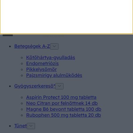
A neurológus szerint jelentősen fokozza a demencia
kialakulásának esélyét ez a gyógyszer.
Betegségek A-Z
Kötőhártya-gyulladás
Endometriózis
Pikkelysömör
Pajzsmirigy alulműködés
Gyógyszerkereső*
Aspirin Protect 100 mg tabletta
Neo Citran por felnőttnek 14 db
Magne B6 bevont tabletta 100 db
Rubophen 500 mg tabletta 20 db
Tünet