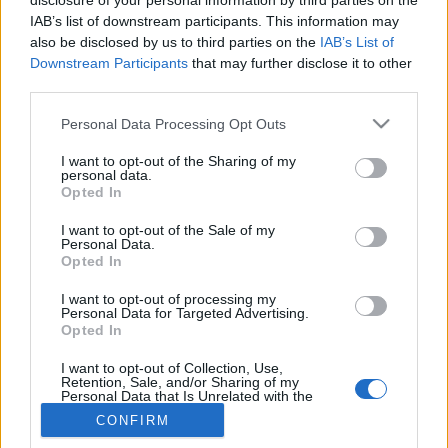
disclosure of your personal information by third parties on the
IAB’s list of downstream participants. This information may
also be disclosed by us to third parties on the
IAB’s List of
Betegségek A-Z
Downstream Participants
that may further disclose it to other
Tünet
third parties.
Vizsgálat
Kezelés
Please note that this website/app uses one or more Google
Personal Data Processing Opt Outs
Életmódváltás
services and may gather and store information including but
Kutatás
not limited to your visit or usage behaviour. You may click to
I want to opt-out of the Sharing of my
Prevenció
personal data.
grant or deny consent to Google and its third-party tags to
Hírek
Opted In
use your data for below specified purposes in below Google
Videók
consent section.
Kisállatok egészsége
I want to opt-out of the Sale of my
Personal Data.
Opted In
#allergia
#influenza
#cukorbetegség
#orvosmeteorológia
#vérnyomás
#stroke
#rákbetegség
I want to opt-out of processing my
Personal Data for Targeted Advertising.
#pajzsmirigy
#reflux
#ekcéma
#herpesz
Opted In
Regisztráció
I want to opt-out of Collection, Use,
Retention, Sale, and/or Sharing of my
Personal Data that Is Unrelated with the
Purposes for which it was collected.
CONFIRM
Opted Out
Demecia