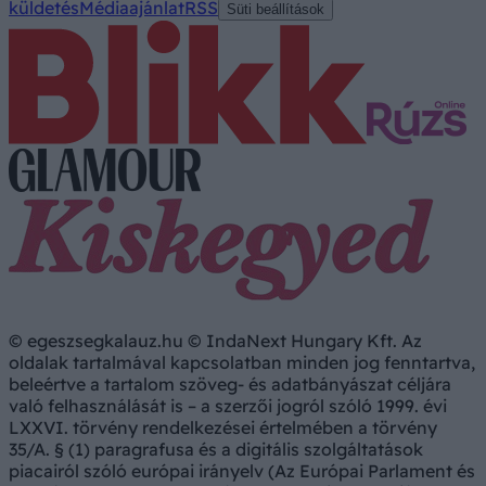
küldetés
Médiaajánlat
RSS
Süti beállítások
© egeszsegkalauz.hu © IndaNext Hungary Kft. Az
oldalak tartalmával kapcsolatban minden jog fenntartva,
beleértve a tartalom szöveg- és adatbányászat céljára
való felhasználását is – a szerzői jogról szóló 1999. évi
LXXVI. törvény rendelkezései értelmében a törvény
35/A. § (1) paragrafusa és a digitális szolgáltatások
piacairól szóló európai irányelv (Az Európai Parlament és