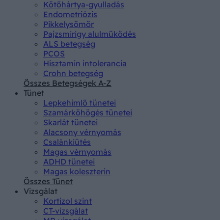
Kötőhártya-gyulladás
Endometriózis
Pikkelysömör
Pajzsmirigy alulműködés
ALS betegség
PCOS
Hisztamin intolerancia
Crohn betegség
Összes Betegségek A-Z
Tünet
Lepkehimlő tünetei
Szamárköhögés tünetei
Skarlát tünetei
Alacsony vérnyomás
Csalánkiütés
Magas vérnyomás
ADHD tünetei
Magas koleszterin
Összes Tünet
Vizsgálat
Kortizol szint
CT-vizsgálat