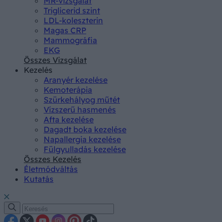
MR-vizsgálat
Triglicerid szint
LDL-koleszterin
Magas CRP
Mammográfia
EKG
Összes Vizsgálat
Kezelés
Aranyér kezelése
Kemoterápia
Szürkehályog műtét
Vízszerű hasmenés
Afta kezelése
Dagadt boka kezelése
Napallergia kezelése
Fülgyulladás kezelése
Összes Kezelés
Életmódváltás
Kutatás