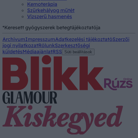
Kemoterápia
Szürkehályog műtét
Vízszerű hasmenés
*Keresett gyógyszerek betegtájékoztatója
Archívum
Impresszum
Adatkezelési tájékoztató
Szerzői
jogi nyilatkozat
Rólunk
Szerkesztőségi
küldetés
Médiaajánlat
RSS
Süti beállítások