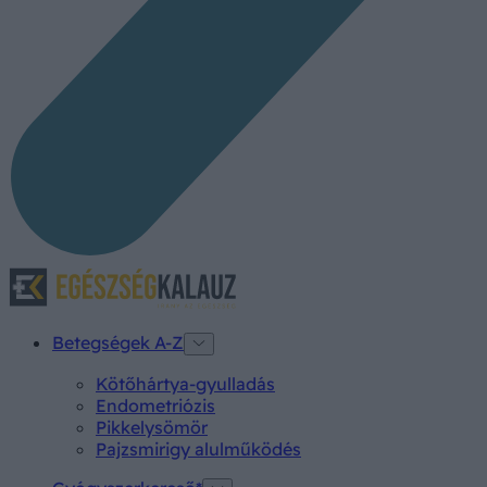
Betegségek A-Z
Kötőhártya-gyulladás
Endometriózis
Pikkelysömör
Pajzsmirigy alulműködés