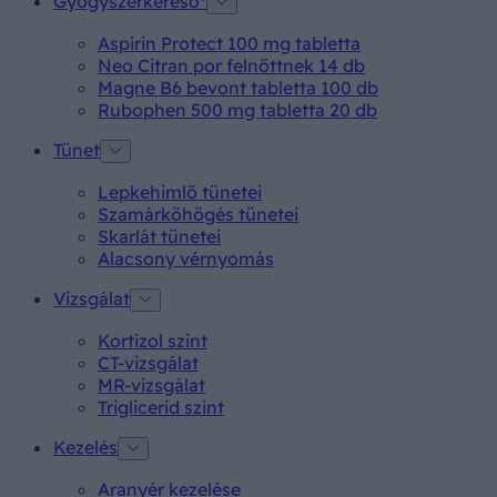
Gyógyszerkereső*
Aspirin Protect 100 mg tabletta
Neo Citran por felnőttnek 14 db
Magne B6 bevont tabletta 100 db
Rubophen 500 mg tabletta 20 db
Tünet
Lepkehimlő tünetei
Szamárköhögés tünetei
Skarlát tünetei
Alacsony vérnyomás
Vizsgálat
Kortizol szint
CT-vizsgálat
MR-vizsgálat
Triglicerid szint
Kezelés
Aranyér kezelése