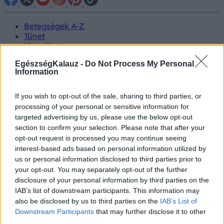
Betegségek A-Z
Tünet
Vizsgálat
Kezelés
EgészségKalauz -
Do Not Process My Personal
Életmódváltás
Information
Kutatás
Prevenció
Hírek
If you wish to opt-out of the sale, sharing to third parties, or
Videók
processing of your personal or sensitive information for
Kisállatok egészsége
targeted advertising by us, please use the below opt-out
section to confirm your selection. Please note that after your
#allergia
#influenza
#cukorbetegség
opt-out request is processed you may continue seeing
#orvosmeteorológia
#vérnyomás
#stroke
#rákbetegség
interest-based ads based on personal information utilized by
#pajzsmirigy
#reflux
#ekcéma
#herpesz
us or personal information disclosed to third parties prior to
Regisztráció
your opt-out. You may separately opt-out of the further
disclosure of your personal information by third parties on the
IAB’s list of downstream participants. This information may
also be disclosed by us to third parties on the
IAB’s List of
Downstream Participants
that may further disclose it to other
Gyümölcs
third parties.