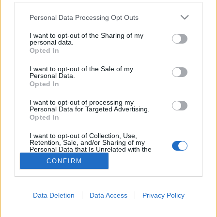
Please note that this website/app uses one or more Google
Gyümölcs
Personal Data Processing Opt Outs
services and may gather and store information including but
not limited to your visit or usage behaviour. You may click to
I want to opt-out of the Sharing of my
personal data.
grant or deny consent to Google and its third-party tags to
Opted In
use your data for below specified purposes in below Google
consent section.
I want to opt-out of the Sale of my
Personal Data.
Opted In
I want to opt-out of processing my
Personal Data for Targeted Advertising.
Opted In
I want to opt-out of Collection, Use,
Retention, Sale, and/or Sharing of my
Personal Data that Is Unrelated with the
Purposes for which it was collected.
CONFIRM
Opted Out
Google consents
Data Deletion
Data Access
Privacy Policy
I want to allow Google to enable storage
related to advertising like cookies on web or