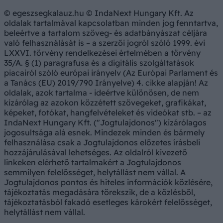
© egeszsegkalauz.hu © IndaNext Hungary Kft. Az
oldalak tartalmával kapcsolatban minden jog fenntartva,
beleértve a tartalom szöveg- és adatbányászat céljára
való felhasználását is – a szerzői jogról szóló 1999. évi
LXXVI. törvény rendelkezései értelmében a törvény
35/A. § (1) paragrafusa és a digitális szolgáltatások
piacairól szóló európai irányelv (Az Európai Parlament és
a Tanács (EU) 2019/790 Irányelve) 4. cikke alapján! Az
oldalak, azok tartalma - ideértve különösen, de nem
kizárólag az azokon közzétett szövegeket, grafikákat,
képeket, fotókat, hangfelvételeket és videókat stb. – az
IndaNext Hungary Kft. ("Jogtulajdonos") kizárólagos
jogosultsága alá esnek. Mindezek minden és bármely
felhasználása csak a Jogtulajdonos előzetes írásbeli
hozzájárulásával lehetséges. Az oldalról kivezető
linkeken elérhető tartalmakért a Jogtulajdonos
semmilyen felelősséget, helytállást nem vállal. A
Jogtulajdonos pontos és hiteles információk közlésére,
tájékoztatás megadására törekszik, de a közlésből,
tájékoztatásból fakadó esetleges károkért felelősséget,
helytállást nem vállal.