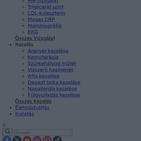
MR-vizsgálat
Triglicerid szint
LDL-koleszterin
Magas CRP
Mammográfia
EKG
Összes Vizsgálat
Kezelés
Aranyér kezelése
Kemoterápia
Szürkehályog műtét
Vízszerű hasmenés
Afta kezelése
Dagadt boka kezelése
Napallergia kezelése
Fülgyulladás kezelése
Összes Kezelés
Életmódváltás
Kutatás