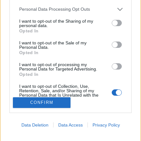
Please note that this website/app uses one or more Google
Personal Data Processing Opt Outs
Inzulinrezisztencia
services and may gather and store information including but
not limited to your visit or usage behaviour. You may click to
I want to opt-out of the Sharing of my
personal data.
grant or deny consent to Google and its third-party tags to
Opted In
use your data for below specified purposes in below Google
consent section.
I want to opt-out of the Sale of my
Personal Data.
Opted In
I want to opt-out of processing my
Personal Data for Targeted Advertising.
Opted In
I want to opt-out of Collection, Use,
Retention, Sale, and/or Sharing of my
Personal Data that Is Unrelated with the
Purposes for which it was collected.
CONFIRM
Opted Out
Google consents
Data Deletion
Data Access
Privacy Policy
I want to allow Google to enable storage
related to advertising like cookies on web or