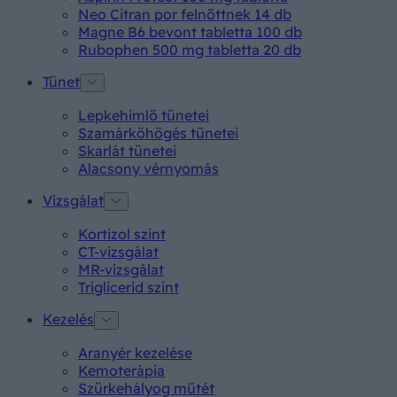
Neo Citran por felnőttnek 14 db
Magne B6 bevont tabletta 100 db
Rubophen 500 mg tabletta 20 db
Tünet
Lepkehimlő tünetei
Szamárköhögés tünetei
Skarlát tünetei
Alacsony vérnyomás
Vizsgálat
Kortizol szint
CT-vizsgálat
MR-vizsgálat
Triglicerid szint
Kezelés
Aranyér kezelése
Kemoterápia
Szürkehályog műtét