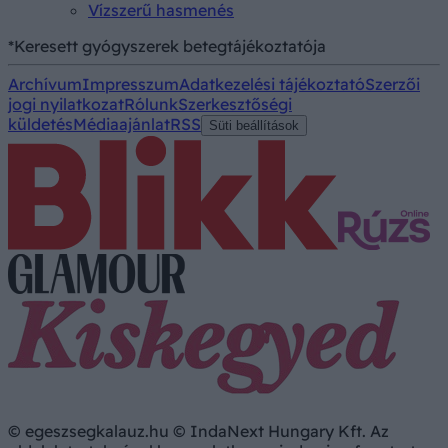
Vízszerű hasmenés
*Keresett gyógyszerek betegtájékoztatója
Archívum
Impresszum
Adatkezelési tájékoztató
Szerzői
jogi nyilatkozat
Rólunk
Szerkesztőségi
küldetés
Médiaajánlat
RSS
Süti beállítások
© egeszsegkalauz.hu © IndaNext Hungary Kft. Az