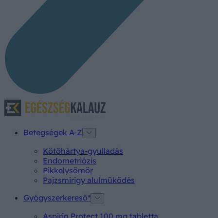
Betegségek A-Z
Kötőhártya-gyulladás
Endometriózis
Pikkelysömör
Pajzsmirigy alulműködés
Gyógyszerkereső*
Aspirin Protect 100 mg tabletta