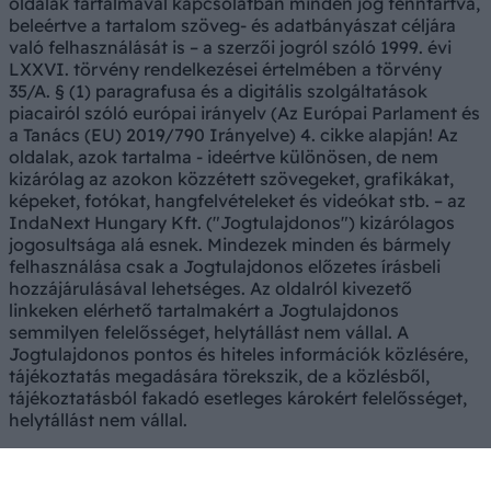
oldalak tartalmával kapcsolatban minden jog fenntartva,
beleértve a tartalom szöveg- és adatbányászat céljára
való felhasználását is – a szerzői jogról szóló 1999. évi
LXXVI. törvény rendelkezései értelmében a törvény
35/A. § (1) paragrafusa és a digitális szolgáltatások
piacairól szóló európai irányelv (Az Európai Parlament és
a Tanács (EU) 2019/790 Irányelve) 4. cikke alapján! Az
oldalak, azok tartalma - ideértve különösen, de nem
kizárólag az azokon közzétett szövegeket, grafikákat,
képeket, fotókat, hangfelvételeket és videókat stb. – az
IndaNext Hungary Kft. ("Jogtulajdonos") kizárólagos
jogosultsága alá esnek. Mindezek minden és bármely
felhasználása csak a Jogtulajdonos előzetes írásbeli
hozzájárulásával lehetséges. Az oldalról kivezető
linkeken elérhető tartalmakért a Jogtulajdonos
semmilyen felelősséget, helytállást nem vállal. A
Jogtulajdonos pontos és hiteles információk közlésére,
tájékoztatás megadására törekszik, de a közlésből,
tájékoztatásból fakadó esetleges károkért felelősséget,
helytállást nem vállal.