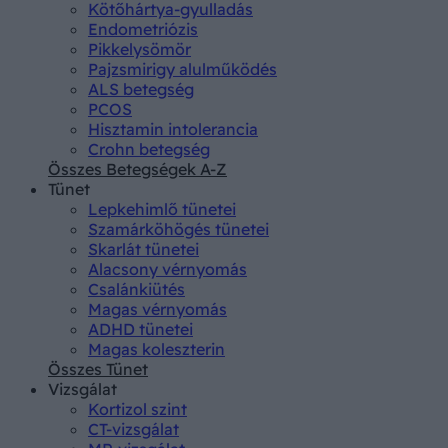
Kötőhártya-gyulladás
Endometriózis
Pikkelysömör
Pajzsmirigy alulműködés
ALS betegség
PCOS
Hisztamin intolerancia
Crohn betegség
Összes Betegségek A-Z
Tünet
Lepkehimlő tünetei
Szamárköhögés tünetei
Skarlát tünetei
Alacsony vérnyomás
Csalánkiütés
Magas vérnyomás
ADHD tünetei
Magas koleszterin
Összes Tünet
Vizsgálat
Kortizol szint
CT-vizsgálat