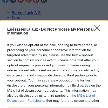
Betegségek A-Z
Tünet
Vizsgálat
Kezelés
EgészségKalauz -
Do Not Process My Personal
Életmódváltás
Information
Kutatás
Prevenció
If you wish to opt-out of the sale, sharing to third parties, or
Hírek
processing of your personal or sensitive information for
Videók
targeted advertising by us, please use the below opt-out
Kisállatok egészsége
section to confirm your selection. Please note that after your
opt-out request is processed you may continue seeing
#allergia
#influenza
#cukorbetegség
interest-based ads based on personal information utilized by
#orvosmeteorológia
#vérnyomás
#stroke
#rákbetegség
us or personal information disclosed to third parties prior to
#pajzsmirigy
#reflux
#ekcéma
#herpesz
your opt-out. You may separately opt-out of the further
Regisztráció
disclosure of your personal information by third parties on the
IAB’s list of downstream participants. This information may
also be disclosed by us to third parties on the
IAB’s List of
Downstream Participants
that may further disclose it to other
third parties.
Inzulinrezisztencia