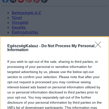
Betegségek A-Z
Tünet
Vizsgálat
Kezelés
Életmódváltás
Kutatás
Prevenció
EgészségKalauz -
Do Not Process My Personal
Hírek
Information
Videók
Kisállatok egészsége
If you wish to opt-out of the sale, sharing to third parties, or
processing of your personal or sensitive information for
#allergia
#influenza
#cukorbetegség
targeted advertising by us, please use the below opt-out
#orvosmeteorológia
#vérnyomás
#stroke
#rákbetegség
#pajzsmirigy
#reflux
#ekcéma
#herpesz
section to confirm your selection. Please note that after your
Regisztráció
opt-out request is processed you may continue seeing
interest-based ads based on personal information utilized by
us or personal information disclosed to third parties prior to
your opt-out. You may separately opt-out of the further
disclosure of your personal information by third parties on the
Inzulinrezisztencia
IAB’s list of downstream participants. This information may