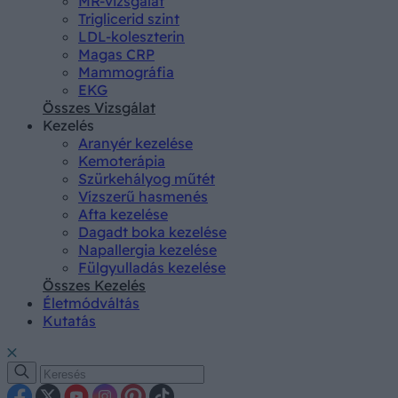
MR-vizsgálat
Triglicerid szint
LDL-koleszterin
Magas CRP
Mammográfia
EKG
Összes Vizsgálat
Kezelés
Aranyér kezelése
Kemoterápia
Szürkehályog műtét
Vízszerű hasmenés
Afta kezelése
Dagadt boka kezelése
Napallergia kezelése
Fülgyulladás kezelése
Összes Kezelés
Életmódváltás
Kutatás