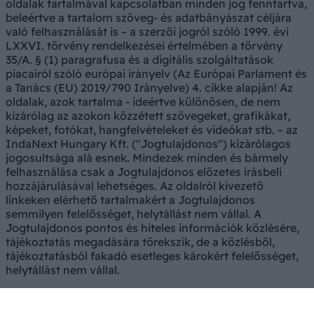
oldalak tartalmával kapcsolatban minden jog fenntartva,
beleértve a tartalom szöveg- és adatbányászat céljára
való felhasználását is – a szerzői jogról szóló 1999. évi
LXXVI. törvény rendelkezései értelmében a törvény
35/A. § (1) paragrafusa és a digitális szolgáltatások
piacairól szóló európai irányelv (Az Európai Parlament és
a Tanács (EU) 2019/790 Irányelve) 4. cikke alapján! Az
oldalak, azok tartalma - ideértve különösen, de nem
kizárólag az azokon közzétett szövegeket, grafikákat,
képeket, fotókat, hangfelvételeket és videókat stb. – az
IndaNext Hungary Kft. ("Jogtulajdonos") kizárólagos
jogosultsága alá esnek. Mindezek minden és bármely
felhasználása csak a Jogtulajdonos előzetes írásbeli
hozzájárulásával lehetséges. Az oldalról kivezető
linkeken elérhető tartalmakért a Jogtulajdonos
semmilyen felelősséget, helytállást nem vállal. A
Jogtulajdonos pontos és hiteles információk közlésére,
tájékoztatás megadására törekszik, de a közlésből,
tájékoztatásból fakadó esetleges károkért felelősséget,
helytállást nem vállal.