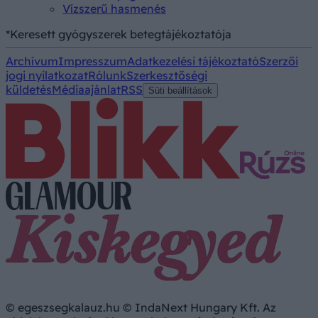
Vízszerű hasmenés
*Keresett gyógyszerek betegtájékoztatója
Archívum
Impresszum
Adatkezelési tájékoztató
Szerzői
jogi nyilatkozat
Rólunk
Szerkesztőségi
küldetés
Médiaajánlat
RSS
Süti beállítások
© egeszsegkalauz.hu © IndaNext Hungary Kft. Az