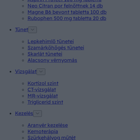
Neo Citran por felnőttnek 14 db
Magne B6 bevont tabletta 100 db
Rubophen 500 mg tabletta 20 db
Tünet
Lepkehimlő tünetei
Szamárköhögés tünetei
Skarlát tünetei
Alacsony vérnyomás
Vizsgálat
Kortizol szint
CT-vizsgálat
MR-vizsgálat
Triglicerid szint
Kezelés
Aranyér kezelése
Kemoterápia
Szürkehályog műtét