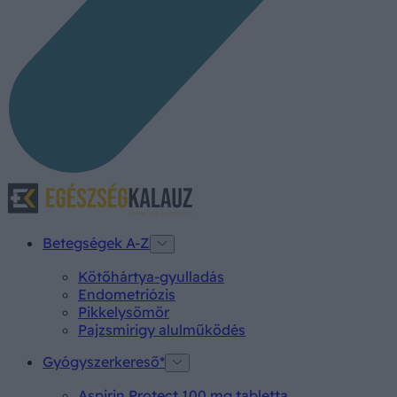
Betegségek A-Z
Kötőhártya-gyulladás
Endometriózis
Pikkelysömör
Pajzsmirigy alulműködés
Gyógyszerkereső*
Aspirin Protect 100 mg tabletta