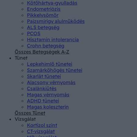
Kötőhártya-gyulladás
Endometriózis
Pikkelysömör
Pajzsmirigy alulműködés
ALS betegség
PCOS
Hisztamin intolerancia
Crohn betegség
Összes Betegségek A-Z
Tünet
Lepkehimlő tünetei
Szamárköhögés tünetei
Skarlát tünetei
Alacsony vérnyomás
Csalánkiütés
Magas vérnyomás
ADHD tünetei
Magas koleszterin
Összes Tünet
Vizsgálat
Kortizol szint
CT-vizsgálat