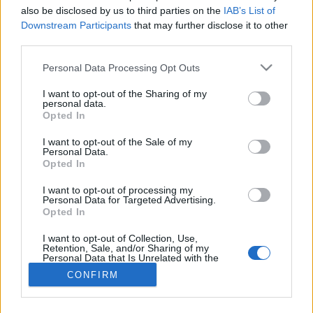
also be disclosed by us to third parties on the
IAB’s List of
Inzulinrezisztencia
Downstream Participants
that may further disclose it to other
third parties.
Please note that this website/app uses one or more Google
Personal Data Processing Opt Outs
services and may gather and store information including but
not limited to your visit or usage behaviour. You may click to
I want to opt-out of the Sharing of my
personal data.
grant or deny consent to Google and its third-party tags to
Opted In
use your data for below specified purposes in below Google
consent section.
I want to opt-out of the Sale of my
Personal Data.
Opted In
I want to opt-out of processing my
Personal Data for Targeted Advertising.
Opted In
I want to opt-out of Collection, Use,
Retention, Sale, and/or Sharing of my
Personal Data that Is Unrelated with the
Purposes for which it was collected.
CONFIRM
Opted Out
Google consents