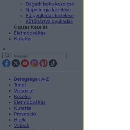
Dagadt boka kezelése
Napallergia kezelése
Fülgyulladás kezelése
Kötőhártya gyulladás
Összes Kezelés
Életmódváltás
Kutatás
Betegségek A-Z
Tünet
Vizsgálat
Kezelés
Életmódváltás
Kutatás
Prevenció
Hírek
Videók