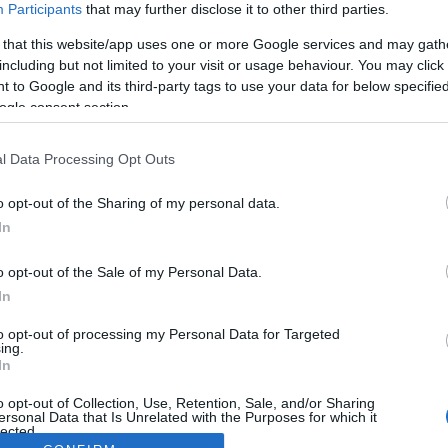
Participants
that may further disclose it to other third parties.
 that this website/app uses one or more Google services and may gath
including but not limited to your visit or usage behaviour. You may click 
 to Google and its third-party tags to use your data for below specifi
ogle consent section.
l Data Processing Opt Outs
o opt-out of the Sharing of my personal data.
In
o opt-out of the Sale of my Personal Data.
In
to opt-out of processing my Personal Data for Targeted
ing.
In
o opt-out of Collection, Use, Retention, Sale, and/or Sharing
ersonal Data that Is Unrelated with the Purposes for which it
lected.