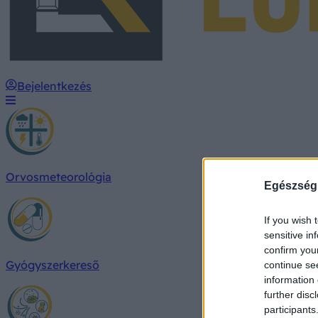
Bejelentkezés
Orvosmeteorológia
Egészség
If you wish 
sensitive in
confirm you
Gyógyszerkereső
continue se
information 
further disc
participants