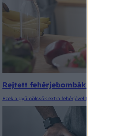
Rejtett fehérjebombák a gyümölcsös 
Ezek a gyümölcsök extra fehérjével támogatja a fogyást.