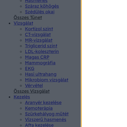
Hasmenés
authenti
Száraz köhögés
Szédülés okai
Összes Tünet
Vizsgálat
Kortizol szint
CT-vizsgálat
MR-vizsgálat
Triglicerid szint
LDL-koleszterin
Magas CRP
Mammográfia
EKG
Hasi ultrahang
Mikrobiom vizsgálat
Vérvétel
Összes Vizsgálat
Kezelés
Aranyér kezelése
Kemoterápia
Szürkehályog műtét
Vízszerű hasmenés
Afta kezelése