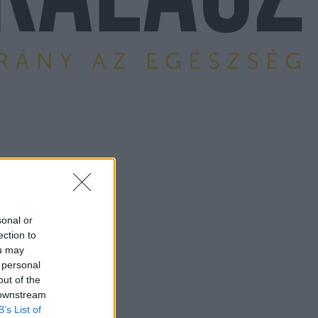
sonal or
ection to
ou may
 personal
out of the
 downstream
B’s List of