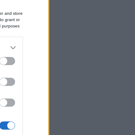
er and store
to grant or
ed purposes