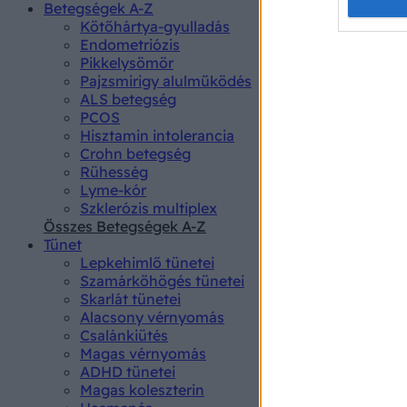
Opted 
Betegségek A-Z
Kötőhártya-gyulladás
Endometriózis
Google 
Pikkelysömör
Pajzsmirigy alulműködés
I want t
ALS betegség
web or d
PCOS
Hisztamin intolerancia
I want t
Crohn betegség
purpose
Rühesség
Lyme-kór
I want 
Szklerózis multiplex
Összes Betegségek A-Z
I want t
Tünet
web or d
Lepkehimlő tünetei
Szamárköhögés tünetei
I want t
Skarlát tünetei
or app.
Alacsony vérnyomás
Csalánkiütés
I want t
Magas vérnyomás
ADHD tünetei
Magas koleszterin
I want t