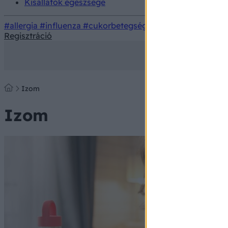
Kisállatok egészsége
#allergia
#influenza
#cukorbetegség
#orvosmeteorológi
Regisztráció
Izom
Izom