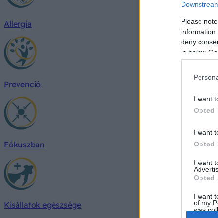
Downstream 
Please note
Allergia
information 
deny consent
in below Go
Persona
Prevenció
I want t
Opted 
I want t
Fókuszban
Opted 
I want 
Advertis
Opted 
I want t
of my P
Kisállatok egészsége
was col