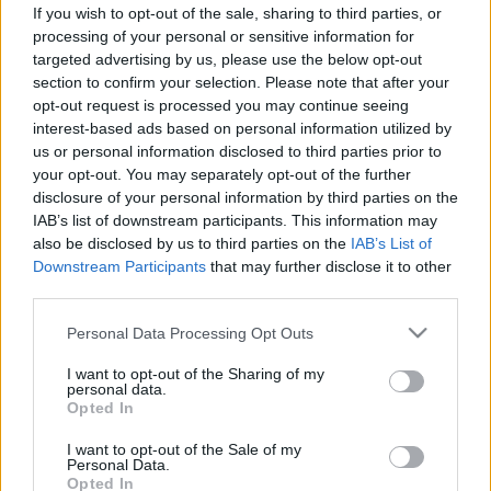
If you wish to opt-out of the sale, sharing to third parties, or
Ezért remegnek az izmai edzés
processing of your personal or sensitive information for
után – a „kocsonyás lábak” mögött
targeted advertising by us, please use the below opt-out
section to confirm your selection. Please note that after your
meglepően összetett folyamat áll
opt-out request is processed you may continue seeing
interest-based ads based on personal information utilized by
us or personal information disclosed to third parties prior to
your opt-out. You may separately opt-out of the further
disclosure of your personal information by third parties on the
IAB’s list of downstream participants. This information may
also be disclosed by us to third parties on the
IAB’s List of
Downstream Participants
that may further disclose it to other
third parties.
Please note that this website/app uses one or more Google
Personal Data Processing Opt Outs
services and may gather and store information including but
not limited to your visit or usage behaviour. You may click to
I want to opt-out of the Sharing of my
personal data.
grant or deny consent to Google and its third-party tags to
Opted In
use your data for below specified purposes in below Google
consent section.
I want to opt-out of the Sale of my
Personal Data.
Opted In