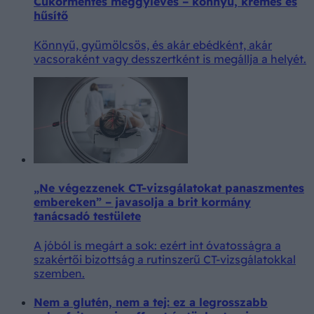
Cukormentes meggyleves – könnyű, krémes és
hűsítő
Könnyű, gyümölcsös, és akár ebédként, akár
vacsoraként vagy desszertként is megállja a helyét.
„Ne végezzenek CT-vizsgálatokat panaszmentes
embereken” – javasolja a brit kormány
tanácsadó testülete
A jóból is megárt a sok: ezért int óvatosságra a
szakértői bizottság a rutinszerű CT-vizsgálatokkal
szemben.
Nem a glutén, nem a tej: ez a legrosszabb