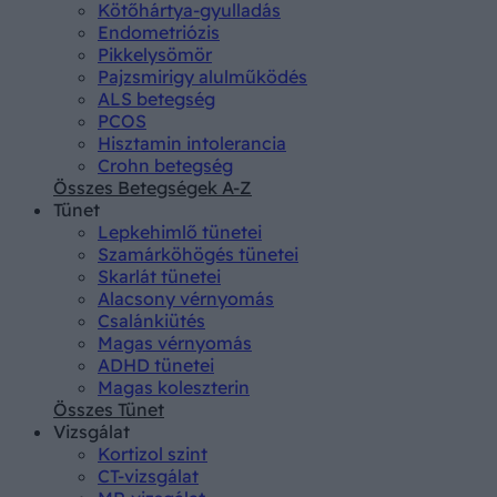
Kötőhártya-gyulladás
Endometriózis
Pikkelysömör
Pajzsmirigy alulműködés
ALS betegség
PCOS
Hisztamin intolerancia
Crohn betegség
Összes Betegségek A-Z
Tünet
Lepkehimlő tünetei
Szamárköhögés tünetei
Skarlát tünetei
Alacsony vérnyomás
Csalánkiütés
Magas vérnyomás
ADHD tünetei
Magas koleszterin
Összes Tünet
Vizsgálat
Kortizol szint
CT-vizsgálat