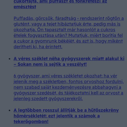
cukorfajta, ami puffaszt és tönkreteszi az
emésztést
Puffadás, görcsök, fáradtság - rendszerint rögtön a
glutént, vagy a tejet hibáztatjuk érte, pedig más is
okozhatja. Ön tapasztalt már hasonlót a cukros
ételek fogyasztása után? Mutatjuk, miért borítja fel
a cukor a gyomrunk békéjét, és azt is, hogy miként
derítheti ki, ha érintett.
A véres széklet néha gyógyszerek miatt alakul ki
– Sokan nem is sejtik a veszélyt!
6 gyógyszer, ami véres székletet okozhat: ha vér
jelenik meg a székletben, fontos orvoshoz fordulni,
nem szabad saját kezdeményezésre abbahagyni a
gyógyszer szedését, és tájékoztatni kell az orvost a
jelenleg szedett gyógyszerekről.
A legtöbben rosszul állítják be a hűtőszekrény
hőmérsékletét: ezt jelentik a számok a
tekerőgombon!