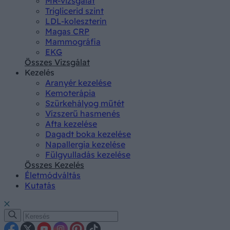
MR-vizsgálat
Triglicerid szint
LDL-koleszterin
Magas CRP
Mammográfia
EKG
Összes Vizsgálat
Kezelés
Aranyér kezelése
Kemoterápia
Szürkehályog műtét
Vízszerű hasmenés
Afta kezelése
Dagadt boka kezelése
Napallergia kezelése
Fülgyulladás kezelése
Összes Kezelés
Életmódváltás
Kutatás