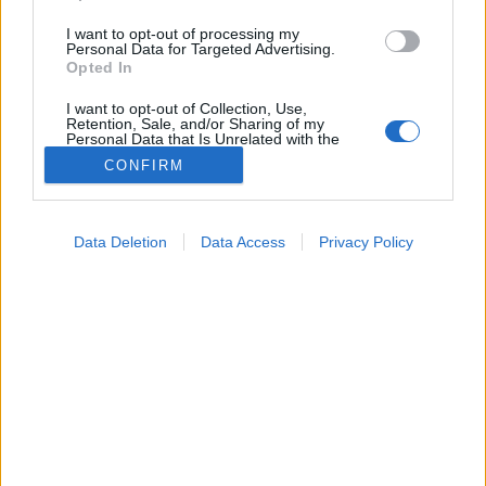
I want to opt-out of processing my
Personal Data for Targeted Advertising.
Opted In
I want to opt-out of Collection, Use,
Retention, Sale, and/or Sharing of my
Personal Data that Is Unrelated with the
Purposes for which it was collected.
CONFIRM
Opted Out
Google consents
Data Deletion
Data Access
Privacy Policy
I want to allow Google to enable storage
Testmozgás
related to advertising like cookies on web or
2026. május 23. 07:04
device identifiers in apps.
Megosztás
Küldés
Küldés Messengeren
I want to allow my user data to be sent to
Google for online advertising purposes.
Tomanóczy Andrea
szerkesztő
I want to allow Google to send me
personalized advertising.
Tényleg a jó edzés ismérve az, ha a végén már
I want to allow Google to enable storage