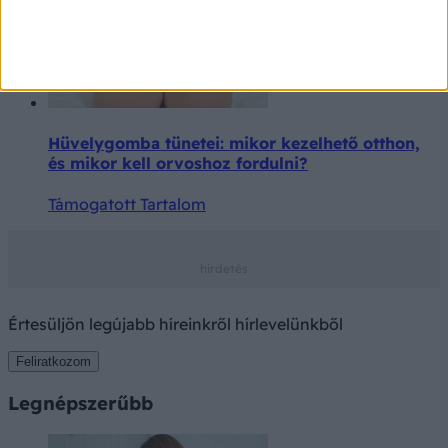
Hüvelygomba tünetei: mikor kezelhető otthon,
és mikor kell orvoshoz fordulni?
Támogatott Tartalom
Értesüljön legújabb híreinkről hírlevelünkből
Feliratkozom
Legnépszerűbb