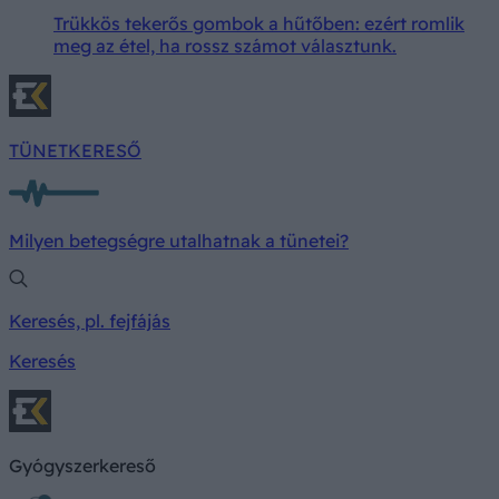
Trükkös tekerős gombok a hűtőben: ezért romlik
meg az étel, ha rossz számot választunk.
TÜNETKERESŐ
Milyen betegségre utalhatnak a tünetei?
Keresés, pl. fejfájás
Keresés
Gyógyszerkereső