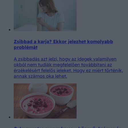
Zsibbad a karja? Ekkor jelezhet komolyabb
problémát
A zsibbadás azt jelzi, hogy az idegek valamilyen
okból nem tudják megfelelően továbbítani az
érzékelésért felelős jeleket. Hogy ez miért történik,
annak számos oka lehet.