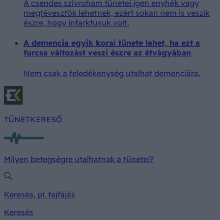
A csendes szívroham tünetei igen enyhék vagy
megtévesztők lehetnek, ezért sokan nem is veszik
észre, hogy infarktusuk volt.
A demencia egyik korai tünete lehet, ha ezt a
furcsa változást veszi észre az étvágyában
Nem csak a feledékenység utalhat demenciára.
TÜNETKERESŐ
Milyen betegségre utalhatnak a tünetei?
Keresés, pl. fejfájás
Keresés