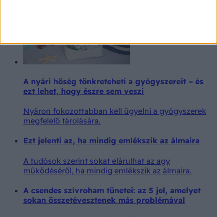
A nyári hőség tönkreteheti a gyógyszereit – és
ezt lehet, hogy észre sem veszi
Nyáron fokozottabban kell ügyelni a gyógyszerek
megfelelő tárolására.
Ezt jelenti az, ha mindig emlékszik az álmaira
A tudósok szerint sokat elárulhat az agy
működéséről, ha mindig emlékszik az álmaira.
A csendes szívroham tünetei: az 5 jel, amelyet
sokan összetévesztenek más problémával