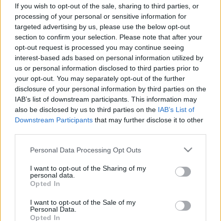
A szakértők szerint ez azonban
If you wish to opt-out of the sale, sharing to third parties, or
nagy hiba
processing of your personal or sensitive information for
targeted advertising by us, please use the below opt-out
section to confirm your selection. Please note that after your
opt-out request is processed you may continue seeing
interest-based ads based on personal information utilized by
us or personal information disclosed to third parties prior to
your opt-out. You may separately opt-out of the further
disclosure of your personal information by third parties on the
IAB’s list of downstream participants. This information may
also be disclosed by us to third parties on the
IAB’s List of
Downstream Participants
that may further disclose it to other
third parties.
Please note that this website/app uses one or more Google
Personal Data Processing Opt Outs
services and may gather and store information including but
not limited to your visit or usage behaviour. You may click to
I want to opt-out of the Sharing of my
personal data.
grant or deny consent to Google and its third-party tags to
Opted In
use your data for below specified purposes in below Google
consent section.
I want to opt-out of the Sale of my
Personal Data.
Opted In