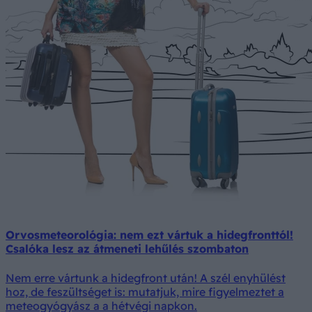
Orvosmeteorológia: nem ezt vártuk a hidegfronttól!
Csalóka lesz az átmeneti lehűlés szombaton
Nem erre vártunk a hidegfront után! A szél enyhülést
hoz, de feszültséget is: mutatjuk, mire figyelmeztet a
meteogyógyász a a hétvégi napkon.