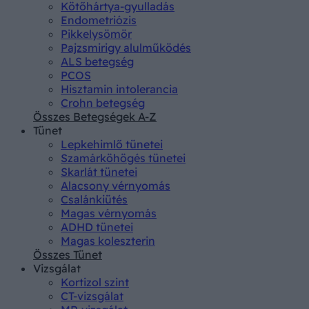
Kötőhártya-gyulladás
Endometriózis
Pikkelysömör
Pajzsmirigy alulműködés
ALS betegség
PCOS
Hisztamin intolerancia
Crohn betegség
Összes Betegségek A-Z
Tünet
Lepkehimlő tünetei
Szamárköhögés tünetei
Skarlát tünetei
Alacsony vérnyomás
Csalánkiütés
Magas vérnyomás
ADHD tünetei
Magas koleszterin
Összes Tünet
Vizsgálat
Kortizol szint
CT-vizsgálat