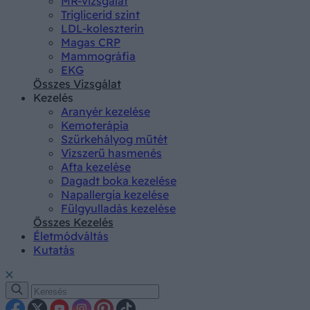
MR-vizsgálat
Triglicerid szint
LDL-koleszterin
Magas CRP
Mammográfia
EKG
Összes Vizsgálat
Kezelés
Aranyér kezelése
Kemoterápia
Szürkehályog műtét
Vízszerű hasmenés
Afta kezelése
Dagadt boka kezelése
Napallergia kezelése
Fülgyulladás kezelése
Összes Kezelés
Életmódváltás
Kutatás