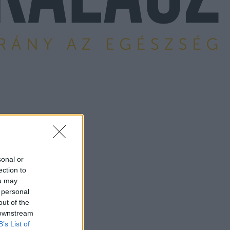
sonal or
ection to
ou may
 personal
out of the
 downstream
B’s List of