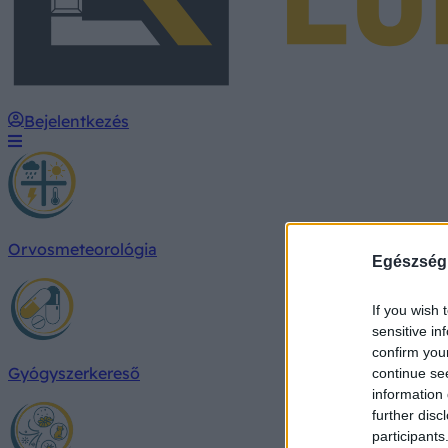
Bejelentkezés
Orvosmeteorológia
Egészség
If you wish 
sensitive in
confirm you
Gyógyszerkereső
continue se
information 
further disc
participants