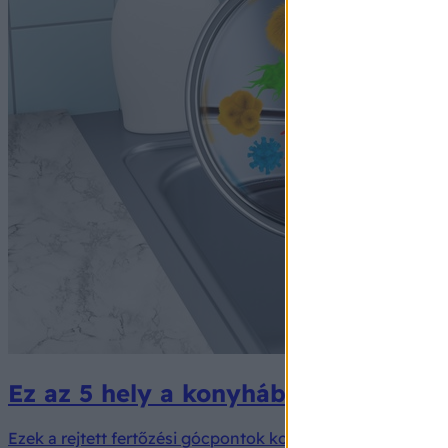
Ez az 5 hely a konyhában igazi bakt
Ezek a rejtett fertőzési gócpontok komoly egészségügyi k