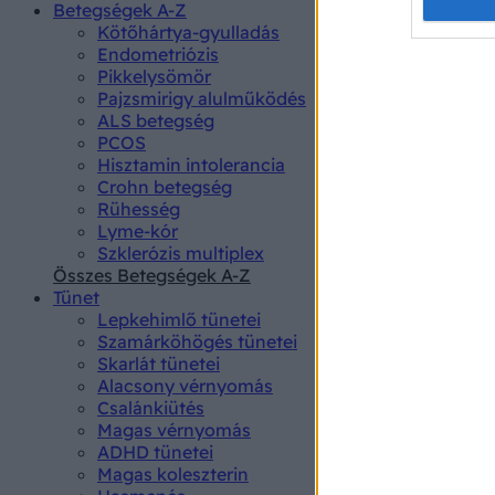
Opted 
Betegségek A-Z
Kötőhártya-gyulladás
Endometriózis
Google 
Pikkelysömör
Pajzsmirigy alulműködés
I want t
ALS betegség
web or d
PCOS
Hisztamin intolerancia
I want t
Crohn betegség
purpose
Rühesség
Lyme-kór
I want 
Szklerózis multiplex
Összes Betegségek A-Z
I want t
Tünet
web or d
Lepkehimlő tünetei
Szamárköhögés tünetei
I want t
Skarlát tünetei
or app.
Alacsony vérnyomás
Csalánkiütés
I want t
Magas vérnyomás
ADHD tünetei
Magas koleszterin
I want t