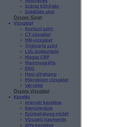
Hasmenés
authenti
Száraz köhögés
Szédülés okai
Összes Tünet
Vizsgálat
Kortizol szint
CT-vizsgálat
MR-vizsgálat
Triglicerid szint
LDL-koleszterin
Magas CRP
Mammográfia
EKG
Hasi ultrahang
Mikrobiom vizsgálat
Vérvétel
Összes Vizsgálat
Kezelés
Aranyér kezelése
Kemoterápia
Szürkehályog műtét
Vízszerű hasmenés
Afta kezelése