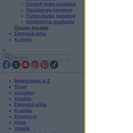
Dagadt boka kezelése
Napallergia kezelése
Fülgyulladás kezelése
Kötőhártya gyulladás
Összes Kezelés
Életmódváltás
Kutatás
Betegségek A-Z
Tünet
Vizsgálat
Kezelés
Életmódváltás
Kutatás
Prevenció
Hírek
Videók