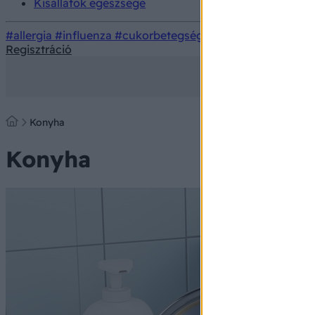
Kisállatok egészsége
#allergia
#influenza
#cukorbetegség
#orvosmeteorológi
Regisztráció
Konyha
Konyha