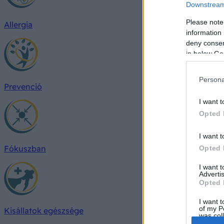
Downstream 
Please note
Allergia
information 
deny consent
in below Go
Persona
Prevenció
I want t
Opted 
I want t
Fókuszban
Opted 
I want 
Advertis
Opted 
I want t
of my P
Kisállatok egészsége
was col