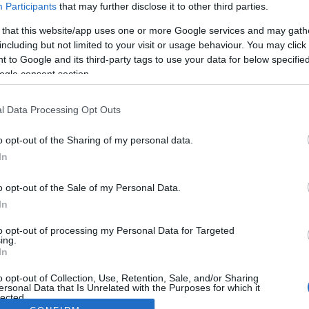
Participants
that may further disclose it to other third parties.
 that this website/app uses one or more Google services and may gath
including but not limited to your visit or usage behaviour. You may click 
 to Google and its third-party tags to use your data for below specifi
ogle consent section.
l Data Processing Opt Outs
o opt-out of the Sharing of my personal data.
In
o opt-out of the Sale of my Personal Data.
In
to opt-out of processing my Personal Data for Targeted
ing.
In
o opt-out of Collection, Use, Retention, Sale, and/or Sharing
ersonal Data that Is Unrelated with the Purposes for which it
lected.