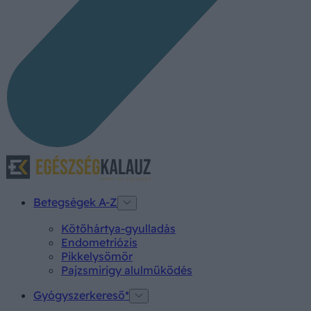
Betegségek A-Z
Kötőhártya-gyulladás
Endometriózis
Pikkelysömör
Pajzsmirigy alulműködés
Gyógyszerkereső*