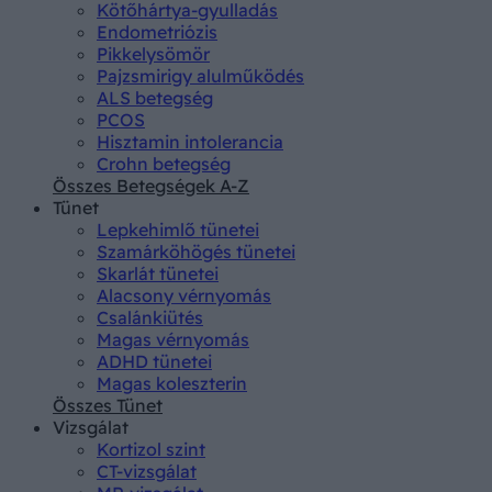
Kötőhártya-gyulladás
Endometriózis
Pikkelysömör
Pajzsmirigy alulműködés
ALS betegség
PCOS
Hisztamin intolerancia
Crohn betegség
Összes Betegségek A-Z
Tünet
Lepkehimlő tünetei
Szamárköhögés tünetei
Skarlát tünetei
Alacsony vérnyomás
Csalánkiütés
Magas vérnyomás
ADHD tünetei
Magas koleszterin
Összes Tünet
Vizsgálat
Kortizol szint
CT-vizsgálat