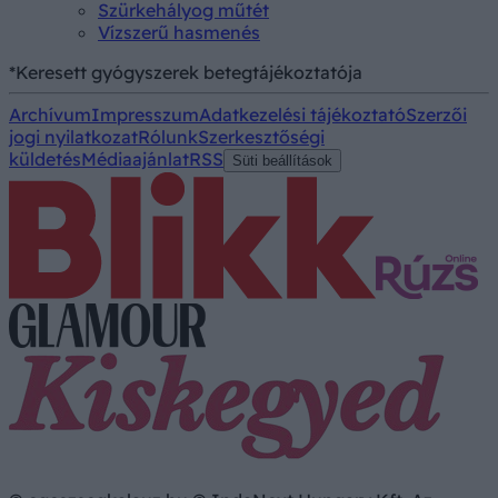
Szürkehályog műtét
Vízszerű hasmenés
*Keresett gyógyszerek betegtájékoztatója
Archívum
Impresszum
Adatkezelési tájékoztató
Szerzői
jogi nyilatkozat
Rólunk
Szerkesztőségi
küldetés
Médiaajánlat
RSS
Süti beállítások