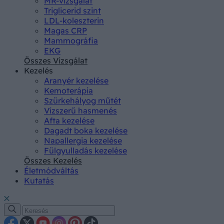
MR-vizsgálat
Triglicerid szint
LDL-koleszterin
Magas CRP
Mammográfia
EKG
Összes Vizsgálat
Kezelés
Aranyér kezelése
Kemoterápia
Szürkehályog műtét
Vízszerű hasmenés
Afta kezelése
Dagadt boka kezelése
Napallergia kezelése
Fülgyulladás kezelése
Összes Kezelés
Életmódváltás
Kutatás