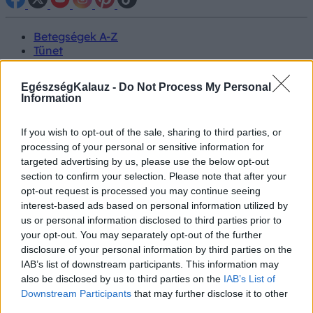
Betegségek A-Z
Tünet
Vizsgálat
Kezelés
EgészségKalauz -
Do Not Process My Personal
Életmódváltás
Information
Kutatás
Prevenció
If you wish to opt-out of the sale, sharing to third parties, or
Hírek
Videók
processing of your personal or sensitive information for
Kisállatok egészsége
targeted advertising by us, please use the below opt-out
section to confirm your selection. Please note that after your
opt-out request is processed you may continue seeing
#allergia
#influenza
#cukorbetegség
interest-based ads based on personal information utilized by
#orvosmeteorológia
#vérnyomás
#stroke
#rákbetegség
us or personal information disclosed to third parties prior to
#pajzsmirigy
#reflux
#ekcéma
#herpesz
Regisztráció
your opt-out. You may separately opt-out of the further
disclosure of your personal information by third parties on the
IAB’s list of downstream participants. This information may
also be disclosed by us to third parties on the
IAB’s List of
Downstream Participants
that may further disclose it to other
Magas koleszterinszint
third parties.