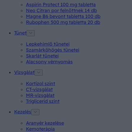
Aspirin Protect 100 mg tabletta
Neo Citran por felnőttnek 14 db
Magne B6 bevont tabletta 100 db
Rubophen 500 mg tabletta 20 db
Tünet
Lepkehimlő tünetei
Szamárköhögés tünetei
Skarlát tünetei
Alacsony vérnyomás
Vizsgálat
Kortizol szint
CT-vizsgálat
MR-vizsgálat
Triglicerid szint
Kezelés
Aranyér kezelése
Kemoterápia