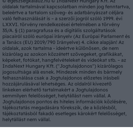
© egeszsegkalauz.hu © IndaNext Hungary Kft. Az
oldalak tartalmával kapcsolatban minden jog fenntartva,
beleértve a tartalom szöveg- és adatbányászat céljára
való felhasználását is – a szerzői jogról szóló 1999. évi
LXXVI. törvény rendelkezései értelmében a törvény
35/A. § (1) paragrafusa és a digitális szolgáltatások
piacairól szóló európai irányelv (Az Európai Parlament és
a Tanács (EU) 2019/790 Irányelve) 4. cikke alapján! Az
oldalak, azok tartalma - ideértve különösen, de nem
kizárólag az azokon közzétett szövegeket, grafikákat,
képeket, fotókat, hangfelvételeket és videókat stb. – az
IndaNext Hungary Kft. ("Jogtulajdonos") kizárólagos
jogosultsága alá esnek. Mindezek minden és bármely
felhasználása csak a Jogtulajdonos előzetes írásbeli
hozzájárulásával lehetséges. Az oldalról kivezető
linkeken elérhető tartalmakért a Jogtulajdonos
semmilyen felelősséget, helytállást nem vállal. A
Jogtulajdonos pontos és hiteles információk közlésére,
tájékoztatás megadására törekszik, de a közlésből,
tájékoztatásból fakadó esetleges károkért felelősséget,
helytállást nem vállal.