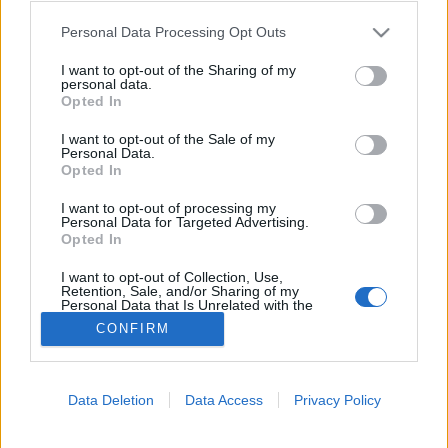
Please note that this website/app uses one or more Google
Personal Data Processing Opt Outs
Magas koleszterinszint
services and may gather and store information including but
not limited to your visit or usage behaviour. You may click to
I want to opt-out of the Sharing of my
personal data.
grant or deny consent to Google and its third-party tags to
Opted In
use your data for below specified purposes in below Google
consent section.
I want to opt-out of the Sale of my
Personal Data.
Opted In
I want to opt-out of processing my
Personal Data for Targeted Advertising.
Opted In
I want to opt-out of Collection, Use,
Retention, Sale, and/or Sharing of my
Personal Data that Is Unrelated with the
Purposes for which it was collected.
CONFIRM
Opted Out
Google consents
Data Deletion
Data Access
Privacy Policy
I want to allow Google to enable storage
related to advertising like cookies on web or