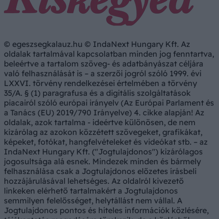
© egeszsegkalauz.hu © IndaNext Hungary Kft. Az
oldalak tartalmával kapcsolatban minden jog fenntartva,
beleértve a tartalom szöveg- és adatbányászat céljára
való felhasználását is – a szerzői jogról szóló 1999. évi
LXXVI. törvény rendelkezései értelmében a törvény
35/A. § (1) paragrafusa és a digitális szolgáltatások
piacairól szóló európai irányelv (Az Európai Parlament és
a Tanács (EU) 2019/790 Irányelve) 4. cikke alapján! Az
oldalak, azok tartalma - ideértve különösen, de nem
kizárólag az azokon közzétett szövegeket, grafikákat,
képeket, fotókat, hangfelvételeket és videókat stb. – az
IndaNext Hungary Kft. ("Jogtulajdonos") kizárólagos
jogosultsága alá esnek. Mindezek minden és bármely
felhasználása csak a Jogtulajdonos előzetes írásbeli
hozzájárulásával lehetséges. Az oldalról kivezető
linkeken elérhető tartalmakért a Jogtulajdonos
semmilyen felelősséget, helytállást nem vállal. A
Jogtulajdonos pontos és hiteles információk közlésére,