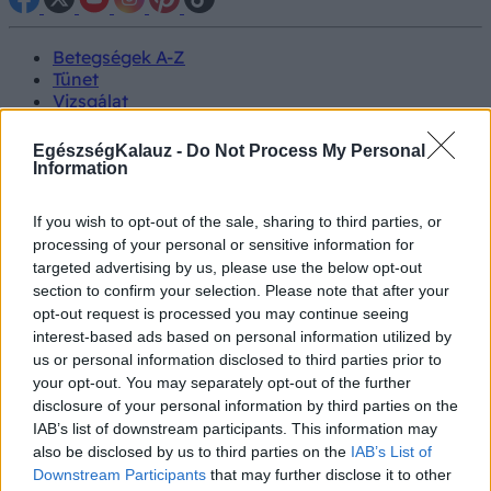
Betegségek A-Z
Tünet
Vizsgálat
Kezelés
Életmódváltás
EgészségKalauz -
Do Not Process My Personal
Kutatás
Information
Prevenció
Hírek
If you wish to opt-out of the sale, sharing to third parties, or
Videók
processing of your personal or sensitive information for
Kisállatok egészsége
targeted advertising by us, please use the below opt-out
section to confirm your selection. Please note that after your
#allergia
#influenza
#cukorbetegség
opt-out request is processed you may continue seeing
#orvosmeteorológia
#vérnyomás
#stroke
#rákbetegség
interest-based ads based on personal information utilized by
#pajzsmirigy
#reflux
#ekcéma
#herpesz
us or personal information disclosed to third parties prior to
Regisztráció
your opt-out. You may separately opt-out of the further
disclosure of your personal information by third parties on the
IAB’s list of downstream participants. This information may
also be disclosed by us to third parties on the
IAB’s List of
Downstream Participants
that may further disclose it to other
Magas koleszterinszint