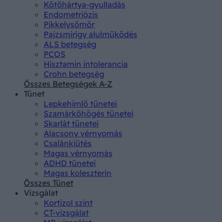
Kötőhártya-gyulladás
Endometriózis
Pikkelysömör
Pajzsmirigy alulműködés
ALS betegség
PCOS
Hisztamin intolerancia
Crohn betegség
Összes Betegségek A-Z
Tünet
Lepkehimlő tünetei
Szamárköhögés tünetei
Skarlát tünetei
Alacsony vérnyomás
Csalánkiütés
Magas vérnyomás
ADHD tünetei
Magas koleszterin
Összes Tünet
Vizsgálat
Kortizol szint
CT-vizsgálat