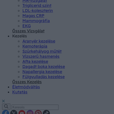
MR-vizsgálat
Triglicerid szint
LDL-koleszterin
Magas CRP
Mammográfia
EKG
Összes Vizsgálat
Kezelés
Aranyér kezelése
Kemoterápia
Szürkehályog műtét
Vízszerű hasmenés
Afta kezelése
Dagadt boka kezelése
Napallergia kezelése
Fülgyulladás kezelése
Összes Kezelés
Életmódváltás
Kutatás