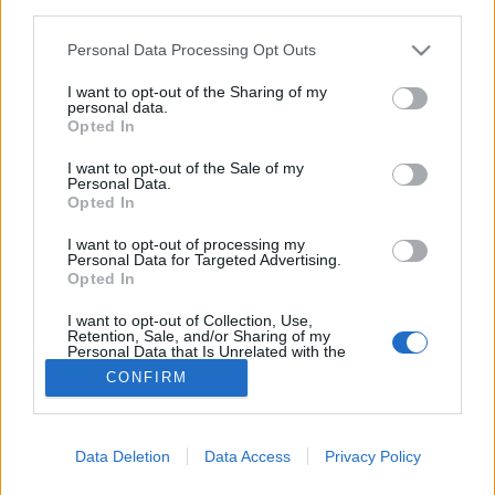
third parties.
Magas koleszterinszint
Please note that this website/app uses one or more Google
Personal Data Processing Opt Outs
services and may gather and store information including but
not limited to your visit or usage behaviour. You may click to
I want to opt-out of the Sharing of my
personal data.
grant or deny consent to Google and its third-party tags to
Opted In
use your data for below specified purposes in below Google
consent section.
I want to opt-out of the Sale of my
Personal Data.
Opted In
I want to opt-out of processing my
Personal Data for Targeted Advertising.
Opted In
I want to opt-out of Collection, Use,
Retention, Sale, and/or Sharing of my
Personal Data that Is Unrelated with the
Purposes for which it was collected.
CONFIRM
Opted Out
Google consents
Data Deletion
Data Access
Privacy Policy
I want to allow Google to enable storage
related to advertising like cookies on web or