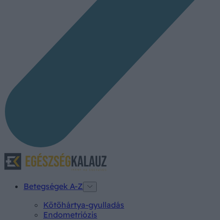
Betegségek A-Z
Kötőhártya-gyulladás
Endometriózis