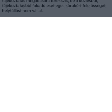
tájékoztatás megadására törekszik, de a közlésből,
tájékoztatásból fakadó esetleges károkért felelősséget,
helytállást nem vállal.