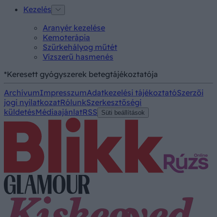
Kezelés
Aranyér kezelése
Kemoterápia
Szürkehályog műtét
Vízszerű hasmenés
*Keresett gyógyszerek betegtájékoztatója
Archívum
Impresszum
Adatkezelési tájékoztató
Szerzői
jogi nyilatkozat
Rólunk
Szerkesztőségi
küldetés
Médiaajánlat
RSS
Süti beállítások