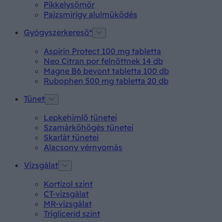
Pikkelysömör
Pajzsmirigy alulműködés
Gyógyszerkereső*
Aspirin Protect 100 mg tabletta
Neo Citran por felnőttnek 14 db
Magne B6 bevont tabletta 100 db
Rubophen 500 mg tabletta 20 db
Tünet
Lepkehimlő tünetei
Szamárköhögés tünetei
Skarlát tünetei
Alacsony vérnyomás
Vizsgálat
Kortizol szint
CT-vizsgálat
MR-vizsgálat
Triglicerid szint