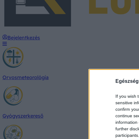
Bejelentkezés
Orvosmeteorológia
Egészség
If you wish 
sensitive in
confirm you
Gyógyszerkereső
continue se
information 
further disc
participants