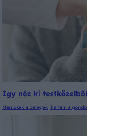
Így néz ki testközelből egy Alzheim
Nemcsak a betegek, hanem a gondozóik is küzdenek.