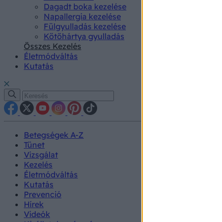
Dagadt boka kezelése
Napallergia kezelése
Fülgyulladás kezelése
Kötőhártya gyulladás
Összes Kezelés
Életmódváltás
Kutatás
Betegségek A-Z
Tünet
Vizsgálat
Kezelés
Életmódváltás
Kutatás
Prevenció
Hírek
Videók