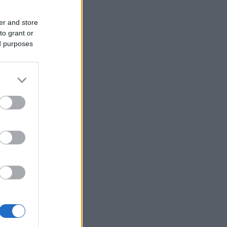
er and store
to grant or
ed purposes