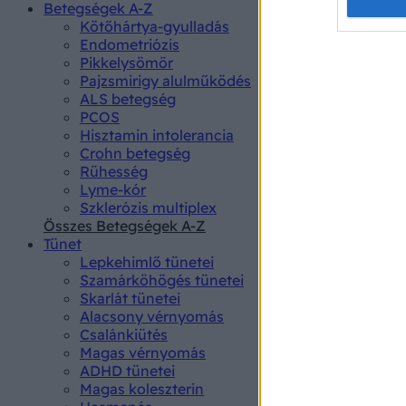
Opted 
Betegségek A-Z
Kötőhártya-gyulladás
Endometriózis
Google 
Pikkelysömör
Pajzsmirigy alulműködés
I want t
ALS betegség
web or d
PCOS
Hisztamin intolerancia
I want t
Crohn betegség
purpose
Rühesség
Lyme-kór
I want 
Szklerózis multiplex
Összes Betegségek A-Z
I want t
Tünet
web or d
Lepkehimlő tünetei
Szamárköhögés tünetei
I want t
Skarlát tünetei
or app.
Alacsony vérnyomás
Csalánkiütés
I want t
Magas vérnyomás
ADHD tünetei
Magas koleszterin
I want t