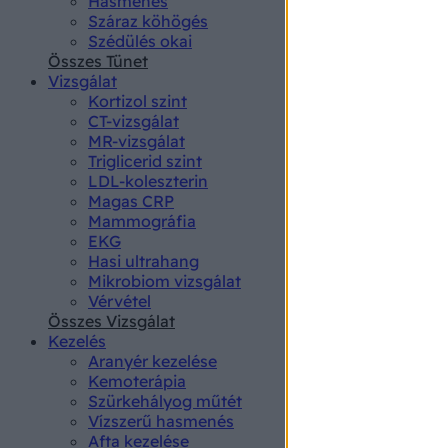
Hasmenés
authenti
Száraz köhögés
Szédülés okai
Összes Tünet
Vizsgálat
Kortizol szint
CT-vizsgálat
MR-vizsgálat
Triglicerid szint
LDL-koleszterin
Magas CRP
Mammográfia
EKG
Hasi ultrahang
Mikrobiom vizsgálat
Vérvétel
Összes Vizsgálat
Kezelés
Aranyér kezelése
Kemoterápia
Szürkehályog műtét
Vízszerű hasmenés
Afta kezelése