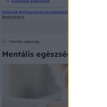
Kisállatok egészsége
#allergia
#influenza
#cukorbetegség
#orvosmeteorológi
Regisztráció
Mentális egészség
Mentális egészség