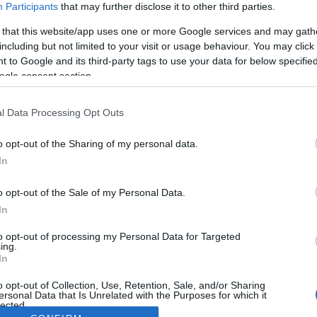
Participants
that may further disclose it to other third parties.
 that this website/app uses one or more Google services and may gath
including but not limited to your visit or usage behaviour. You may click 
 to Google and its third-party tags to use your data for below specifi
ogle consent section.
l Data Processing Opt Outs
o opt-out of the Sharing of my personal data.
In
o opt-out of the Sale of my Personal Data.
In
to opt-out of processing my Personal Data for Targeted
ing.
In
o opt-out of Collection, Use, Retention, Sale, and/or Sharing
ersonal Data that Is Unrelated with the Purposes for which it
lected.