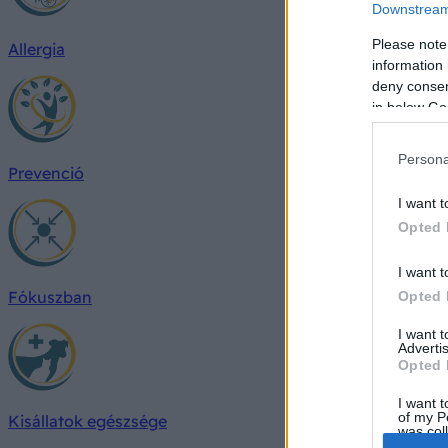
Downstream 
Please note
Allergia
information 
deny consent
in below Go
Persona
Prevenció
I want t
Opted 
I want t
Fókuszban
Opted 
I want 
Advertis
Opted 
I want t
of my P
Kisállatok egészsége
was col