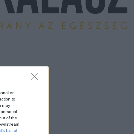
sonal or
ection to
ou may
 personal
out of the
 downstream
B’s List of