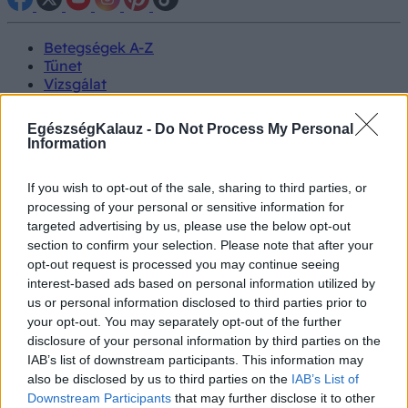
Betegségek A-Z
Tünet
Vizsgálat
Kezelés
Életmódváltás
EgészségKalauz -
Do Not Process My Personal
Kutatás
Information
Prevenció
Hírek
If you wish to opt-out of the sale, sharing to third parties, or
Videók
processing of your personal or sensitive information for
Kisállatok egészsége
targeted advertising by us, please use the below opt-out
section to confirm your selection. Please note that after your
#allergia
#influenza
#cukorbetegség
opt-out request is processed you may continue seeing
#orvosmeteorológia
#vérnyomás
#stroke
#rákbetegség
interest-based ads based on personal information utilized by
#pajzsmirigy
#reflux
#ekcéma
#herpesz
us or personal information disclosed to third parties prior to
Regisztráció
your opt-out. You may separately opt-out of the further
disclosure of your personal information by third parties on the
IAB’s list of downstream participants. This information may
also be disclosed by us to third parties on the
IAB’s List of
Downstream Participants
that may further disclose it to other
Nehézlégzés