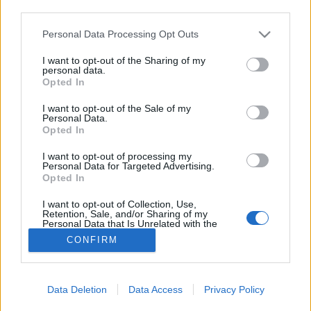
third parties.
Nehézlégzés
Please note that this website/app uses one or more Google
Personal Data Processing Opt Outs
services and may gather and store information including but
not limited to your visit or usage behaviour. You may click to
I want to opt-out of the Sharing of my
personal data.
grant or deny consent to Google and its third-party tags to
Opted In
use your data for below specified purposes in below Google
consent section.
I want to opt-out of the Sale of my
Personal Data.
Opted In
I want to opt-out of processing my
Personal Data for Targeted Advertising.
Opted In
I want to opt-out of Collection, Use,
Retention, Sale, and/or Sharing of my
Personal Data that Is Unrelated with the
Purposes for which it was collected.
CONFIRM
Opted Out
Google consents
Data Deletion
Data Access
Privacy Policy
I want to allow Google to enable storage