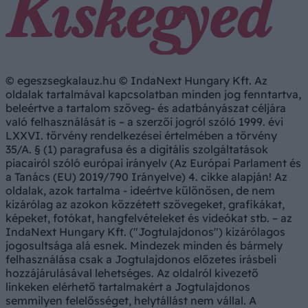
© egeszsegkalauz.hu © IndaNext Hungary Kft. Az
oldalak tartalmával kapcsolatban minden jog fenntartva,
beleértve a tartalom szöveg- és adatbányászat céljára
való felhasználását is – a szerzői jogról szóló 1999. évi
LXXVI. törvény rendelkezései értelmében a törvény
35/A. § (1) paragrafusa és a digitális szolgáltatások
piacairól szóló európai irányelv (Az Európai Parlament és
a Tanács (EU) 2019/790 Irányelve) 4. cikke alapján! Az
oldalak, azok tartalma - ideértve különösen, de nem
kizárólag az azokon közzétett szövegeket, grafikákat,
képeket, fotókat, hangfelvételeket és videókat stb. – az
IndaNext Hungary Kft. ("Jogtulajdonos") kizárólagos
jogosultsága alá esnek. Mindezek minden és bármely
felhasználása csak a Jogtulajdonos előzetes írásbeli
hozzájárulásával lehetséges. Az oldalról kivezető
linkeken elérhető tartalmakért a Jogtulajdonos
semmilyen felelősséget, helytállást nem vállal. A