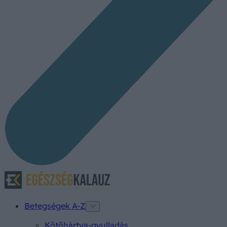
Betegségek A-Z
Kötőhártya-gyulladás