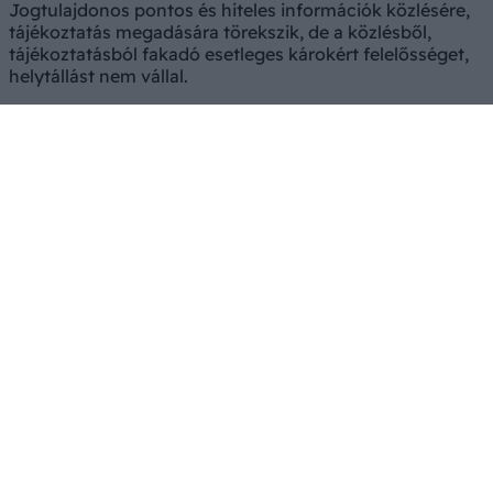
Jogtulajdonos pontos és hiteles információk közlésére,
tájékoztatás megadására törekszik, de a közlésből,
tájékoztatásból fakadó esetleges károkért felelősséget,
helytállást nem vállal.