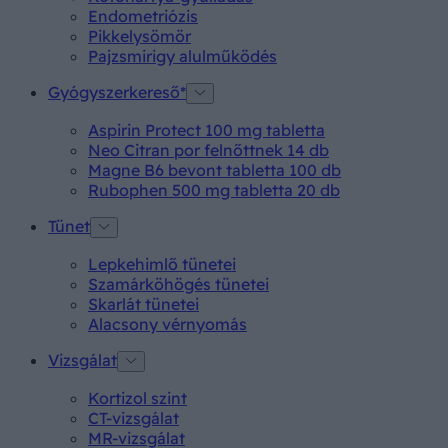
Endometriózis
Pikkelysömör
Pajzsmirigy alulműködés
Gyógyszerkereső*
Aspirin Protect 100 mg tabletta
Neo Citran por felnőttnek 14 db
Magne B6 bevont tabletta 100 db
Rubophen 500 mg tabletta 20 db
Tünet
Lepkehimlő tünetei
Szamárköhögés tünetei
Skarlát tünetei
Alacsony vérnyomás
Vizsgálat
Kortizol szint
CT-vizsgálat
MR-vizsgálat