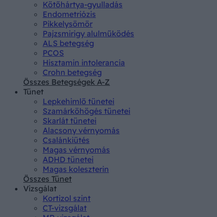
Kötőhártya-gyulladás
Endometriózis
Pikkelysömör
Pajzsmirigy alulműködés
ALS betegség
PCOS
Hisztamin intolerancia
Crohn betegség
Összes Betegségek A-Z
Tünet
Lepkehimlő tünetei
Szamárköhögés tünetei
Skarlát tünetei
Alacsony vérnyomás
Csalánkiütés
Magas vérnyomás
ADHD tünetei
Magas koleszterin
Összes Tünet
Vizsgálat
Kortizol szint
CT-vizsgálat