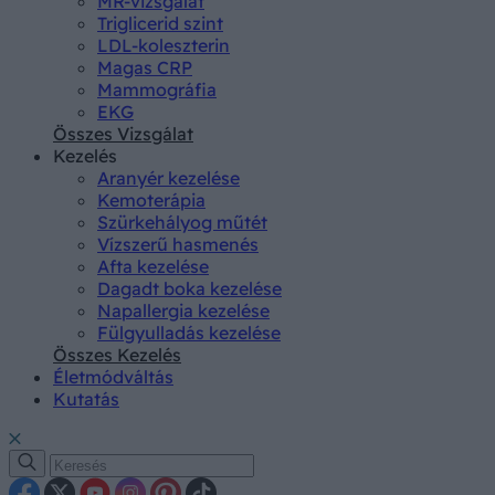
MR-vizsgálat
Triglicerid szint
LDL-koleszterin
Magas CRP
Mammográfia
EKG
Összes Vizsgálat
Kezelés
Aranyér kezelése
Kemoterápia
Szürkehályog műtét
Vízszerű hasmenés
Afta kezelése
Dagadt boka kezelése
Napallergia kezelése
Fülgyulladás kezelése
Összes Kezelés
Életmódváltás
Kutatás