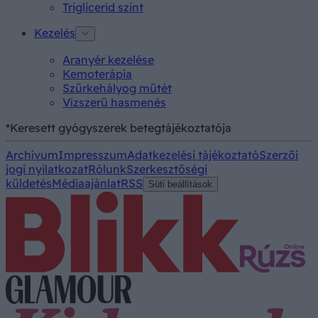
Triglicerid szint
Kezelés
Aranyér kezelése
Kemoterápia
Szürkehályog műtét
Vízszerű hasmenés
*Keresett gyógyszerek betegtájékoztatója
Archívum
Impresszum
Adatkezelési tájékoztató
Szerzői
jogi nyilatkozat
Rólunk
Szerkesztőségi
küldetés
Médiaajánlat
RSS
Süti beállítások