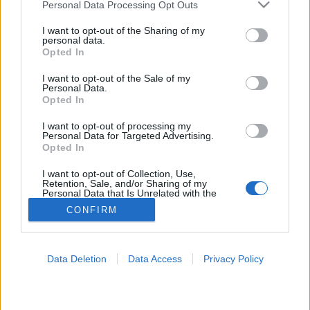
Please note that this website/app uses one or more Google
Personal Data Processing Opt Outs
services and may gather and store information including but
not limited to your visit or usage behaviour. You may click to
I want to opt-out of the Sharing of my
Betegségek A-Z
personal data.
grant or deny consent to Google and its third-party tags to
Tünet
Opted In
use your data for below specified purposes in below Google
Vizsgálat
consent section.
Kezelés
I want to opt-out of the Sale of my
Personal Data.
Életmódváltás
Opted In
Kutatás
Prevenció
I want to opt-out of processing my
Hírek
Personal Data for Targeted Advertising.
Videók
Opted In
Kisállatok egészsége
I want to opt-out of Collection, Use,
Retention, Sale, and/or Sharing of my
#allergia
#influenza
#cukorbetegség
Personal Data that Is Unrelated with the
Purposes for which it was collected.
#orvosmeteorológia
#vérnyomás
#stroke
#rákbetegség
CONFIRM
Opted Out
#pajzsmirigy
#reflux
#ekcéma
#herpesz
Regisztráció
Google consents
Data Deletion
Data Access
Privacy Policy
I want to allow Google to enable storage
related to advertising like cookies on web or
device identifiers in apps.
Protexin