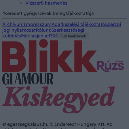
Vízszerű hasmenés
*Keresett gyógyszerek betegtájékoztatója
Archívum
Impresszum
Adatkezelési tájékoztató
Szerzői
jogi nyilatkozat
Rólunk
Szerkesztőségi
küldetés
Médiaajánlat
RSS
Süti beállítások
© egeszsegkalauz.hu © IndaNext Hungary Kft. Az