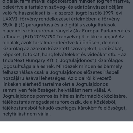
oldalak tartalmával kapcsolatban minden jog fenntartva,
beleértve a tartalom szöveg- és adatbányászat céljára
való felhasználását is – a szerzői jogról szóló 1999. évi
LXXVI. törvény rendelkezései értelmében a törvény
35/A. § (1) paragrafusa és a digitális szolgáltatások
piacairól szóló európai irányelv (Az Európai Parlament és
a Tanács (EU) 2019/790 Irányelve) 4. cikke alapján! Az
oldalak, azok tartalma - ideértve különösen, de nem
kizárólag az azokon közzétett szövegeket, grafikákat,
képeket, fotókat, hangfelvételeket és videókat stb. – az
IndaNext Hungary Kft. ("Jogtulajdonos") kizárólagos
jogosultsága alá esnek. Mindezek minden és bármely
felhasználása csak a Jogtulajdonos előzetes írásbeli
hozzájárulásával lehetséges. Az oldalról kivezető
linkeken elérhető tartalmakért a Jogtulajdonos
semmilyen felelősséget, helytállást nem vállal. A
Jogtulajdonos pontos és hiteles információk közlésére,
tájékoztatás megadására törekszik, de a közlésből,
tájékoztatásból fakadó esetleges károkért felelősséget,
helytállást nem vállal.