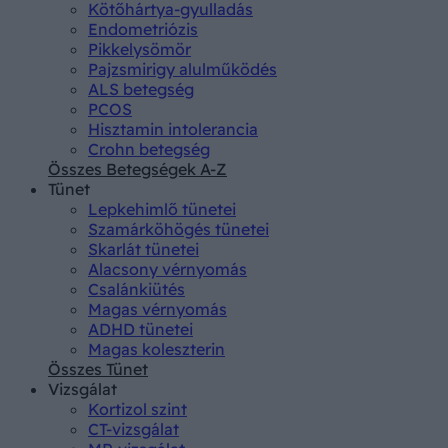
Kötőhártya-gyulladás
Endometriózis
Pikkelysömör
Pajzsmirigy alulműködés
ALS betegség
PCOS
Hisztamin intolerancia
Crohn betegség
Összes Betegségek A-Z
Tünet
Lepkehimlő tünetei
Szamárköhögés tünetei
Skarlát tünetei
Alacsony vérnyomás
Csalánkiütés
Magas vérnyomás
ADHD tünetei
Magas koleszterin
Összes Tünet
Vizsgálat
Kortizol szint
CT-vizsgálat