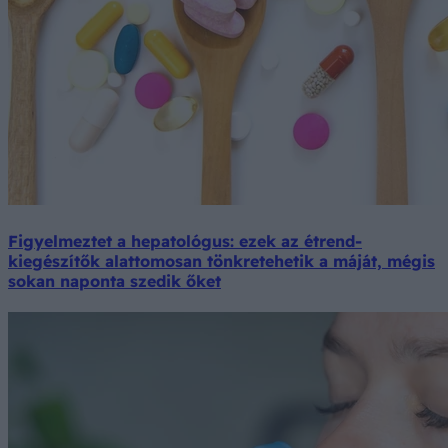
Figyelmeztet a hepatológus: ezek az étrend-
kiegészítők alattomosan tönkretehetik a máját, mégis
sokan naponta szedik őket