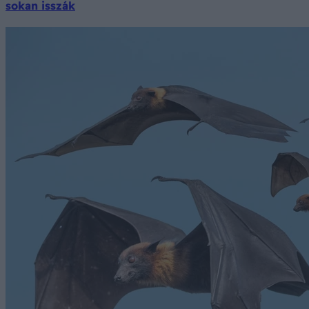
sokan isszák