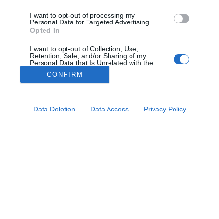
I want to opt-out of processing my
Personal Data for Targeted Advertising.
Opted In
I want to opt-out of Collection, Use,
Retention, Sale, and/or Sharing of my
Personal Data that Is Unrelated with the
Purposes for which it was collected.
CONFIRM
Opted Out
Életmódorvoslás
Google consents
2024. június 24. 19:04
Data Deletion
Data Access
Privacy Policy
Megosztás
Küldés
Küldés Messengeren
I want to allow Google to enable storage
related to advertising like cookies on web or
device identifiers in apps.
Tomanóczy Andrea
szerkesztő
I want to allow my user data to be sent to
Google for online advertising purposes.
I want to allow Google to send me
Igaz, hogy hosszú évekre a gyomorban marad?
personalized advertising.
Cikkünkből kiderül.
I want to allow Google to enable storage