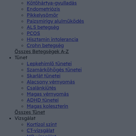
Kötőhártya-gyulladás
Endometriózis
Pikkelysömör
Pajzsmirigy alulműködés
ALS betegség
PCOS
Hisztamin intolerancia
Crohn betegség
Összes Betegségek A-Z
Tünet
Lepkehimlő tünetei
Szamárköhögés tünetei
Skarlát tünetei
Alacsony vérnyomás
Csalánkiütés
Magas vérnyomás
ADHD tünetei
Magas koleszterin
Összes Tünet
Vizsgálat
Kortizol szint
CT-vizsgálat