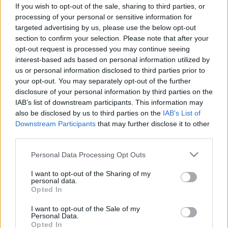
történik akkor, ha lenyel egy
If you wish to opt-out of the sale, sharing to third parties, or
rágógumit
processing of your personal or sensitive information for
targeted advertising by us, please use the below opt-out
section to confirm your selection. Please note that after your
opt-out request is processed you may continue seeing
interest-based ads based on personal information utilized by
us or personal information disclosed to third parties prior to
your opt-out. You may separately opt-out of the further
disclosure of your personal information by third parties on the
IAB’s list of downstream participants. This information may
also be disclosed by us to third parties on the
IAB’s List of
Downstream Participants
that may further disclose it to other
third parties.
Please note that this website/app uses one or more Google
Personal Data Processing Opt Outs
services and may gather and store information including but
not limited to your visit or usage behaviour. You may click to
I want to opt-out of the Sharing of my
personal data.
grant or deny consent to Google and its third-party tags to
Opted In
use your data for below specified purposes in below Google
consent section.
I want to opt-out of the Sale of my
Personal Data.
Opted In