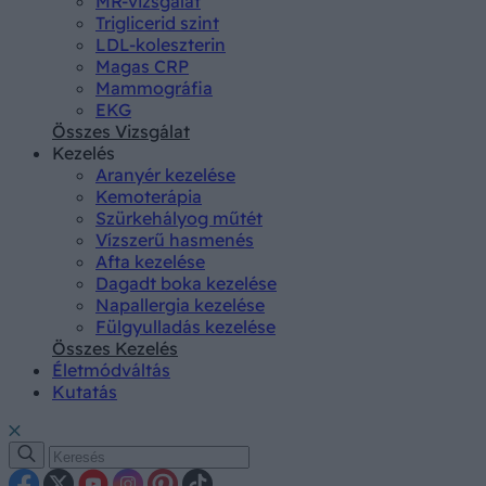
MR-vizsgálat
Triglicerid szint
LDL-koleszterin
Magas CRP
Mammográfia
EKG
Összes Vizsgálat
Kezelés
Aranyér kezelése
Kemoterápia
Szürkehályog műtét
Vízszerű hasmenés
Afta kezelése
Dagadt boka kezelése
Napallergia kezelése
Fülgyulladás kezelése
Összes Kezelés
Életmódváltás
Kutatás