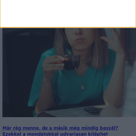
Már rég menne, de a másik még mindig beszél?
Ezekkel a mondatokkal udvariasan kiléphet