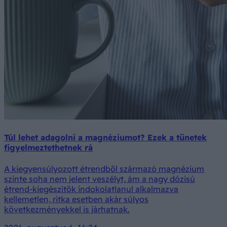
Túl lehet adagolni a magnéziumot? Ezek a tünetek
figyelmeztethetnek rá
A kiegyensúlyozott étrendből származó magnézium
szinte soha nem jelent veszélyt, ám a nagy dózisú
étrend-kiegészítők indokolatlanul alkalmazva
kellemetlen, ritka esetben akár súlyos
következményekkel is járhatnak.