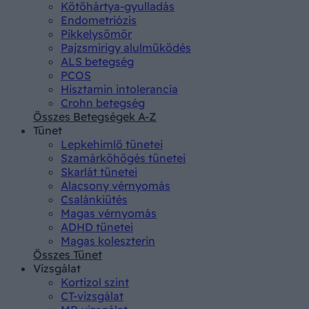
Kötőhártya-gyulladás
Endometriózis
Pikkelysömör
Pajzsmirigy alulműködés
ALS betegség
PCOS
Hisztamin intolerancia
Crohn betegség
Összes Betegségek A-Z
Tünet
Lepkehimlő tünetei
Szamárköhögés tünetei
Skarlát tünetei
Alacsony vérnyomás
Csalánkiütés
Magas vérnyomás
ADHD tünetei
Magas koleszterin
Összes Tünet
Vizsgálat
Kortizol szint
CT-vizsgálat