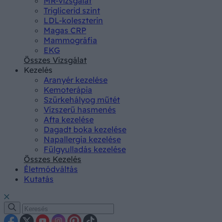
MR-vizsgálat
Triglicerid szint
LDL-koleszterin
Magas CRP
Mammográfia
EKG
Összes Vizsgálat
Kezelés
Aranyér kezelése
Kemoterápia
Szürkehályog műtét
Vízszerű hasmenés
Afta kezelése
Dagadt boka kezelése
Napallergia kezelése
Fülgyulladás kezelése
Összes Kezelés
Életmódváltás
Kutatás