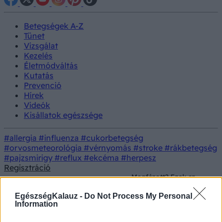
Betegségek A-Z
Tünet
Vizsgálat
Kezelés
Életmódváltás
Kutatás
Prevenció
Hírek
Videók
Kisállatok egészsége
#allergia
#influenza
#cukorbetegség
#orvosmeteorológia
#vérnyomás
#stroke
#rákbetegség
#pajzsmirigy
#reflux
#ekcéma
#herpesz
Regisztráció
Megfázott? Ezek az
Életmódorvoslás
Táplálkozás
ételek segíthetnek
jobban lenni
EgészségKalauz -
Do Not Process My Personal
Information
Megfázott? Ezek az ételek