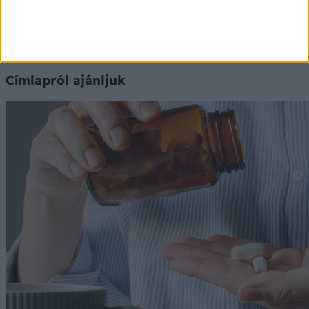
Címlapról ajánljuk