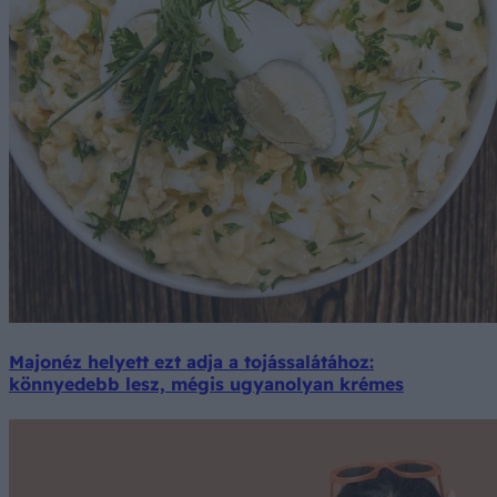
Majonéz helyett ezt adja a tojássalátához:
könnyedebb lesz, mégis ugyanolyan krémes