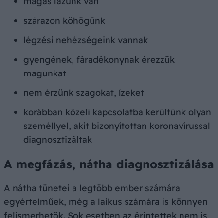
magas lázunk van
szárazon köhögünk
légzési nehézségeink vannak
gyengének, fáradékonynak érezzük
magunkat
nem érzünk szagokat, ízeket
korábban közeli kapcsolatba kerültünk olyan
személlyel, akit bizonyítottan koronavírussal
diagnosztizáltak
A megfázás, nátha diagnosztizálása
A nátha tünetei a legtöbb ember számára
egyértelműek, még a laikus számára is könnyen
felismerhetők. Sok esetben az érintettek nem is