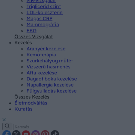
MR-vizsgálat
Triglicerid szint
LDL-koleszterin
Magas CRP
Mammográfia
EKG
Összes Vizsgálat
Kezelés
Aranyér kezelése
Kemoterápia
Szürkehályog műtét
Vízszerű hasmenés
Afta kezelése
Dagadt boka kezelése
Napallergia kezelése
Fülgyulladás kezelése
Összes Kezelés
Életmódváltás
Kutatás