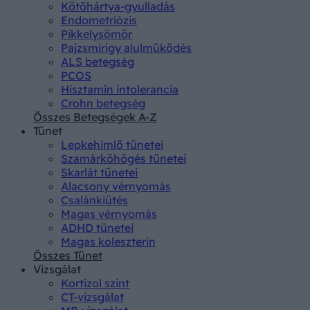
Kötőhártya-gyulladás
Endometriózis
Pikkelysömör
Pajzsmirigy alulműködés
ALS betegség
PCOS
Hisztamin intolerancia
Crohn betegség
Összes Betegségek A-Z
Tünet
Lepkehimlő tünetei
Szamárköhögés tünetei
Skarlát tünetei
Alacsony vérnyomás
Csalánkiütés
Magas vérnyomás
ADHD tünetei
Magas koleszterin
Összes Tünet
Vizsgálat
Kortizol szint
CT-vizsgálat