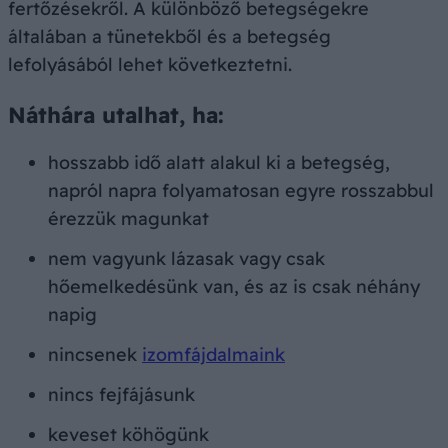
fertőzésekről. A különböző betegségekre
általában a tünetekből és a betegség
lefolyásából lehet következtetni.
Náthára utalhat, ha:
hosszabb idő alatt alakul ki a betegség,
napról napra folyamatosan egyre rosszabbul
érezzük magunkat
nem vagyunk lázasak vagy csak
hőemelkedésünk van, és az is csak néhány
napig
nincsenek
izomfájdalmaink
nincs fejfájásunk
keveset köhögünk