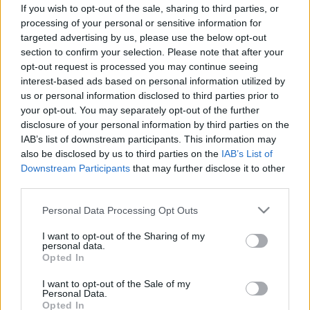
If you wish to opt-out of the sale, sharing to third parties, or
Megfázás
processing of your personal or sensitive information for
targeted advertising by us, please use the below opt-out
section to confirm your selection. Please note that after your
Megfázás, nátha, meghűlés tünetei,
opt-out request is processed you may continue seeing
interest-based ads based on personal information utilized by
vizsgálata és kezelése
us or personal information disclosed to third parties prior to
your opt-out. You may separately opt-out of the further
A nátha, megfázás, meghűlés nagyon gyakori,
disclosure of your personal information by third parties on the
IAB’s list of downstream participants. This information may
vírusos eredetű felső
légúti megbetegedés
.
also be disclosed by us to third parties on the
IAB’s List of
Jellegzetes tünetei a tüsszögés, az orrfolyás, a
Downstream Participants
that may further disclose it to other
torokfájás és a gyengeség. A legtöbb esetben
third parties.
egy hét alatt meg is gyógyulunk.
Please note that this website/app uses one or more Google
Personal Data Processing Opt Outs
services and may gather and store information including but
A megfázás, nátha oka és
not limited to your visit or usage behaviour. You may click to
I want to opt-out of the Sharing of my
personal data.
grant or deny consent to Google and its third-party tags to
kialakulása
Opted In
use your data for below specified purposes in below Google
consent section.
I want to opt-out of the Sale of my
A nátha a leggyakoribb, felső légutakat érintő,
Personal Data.
Opted In