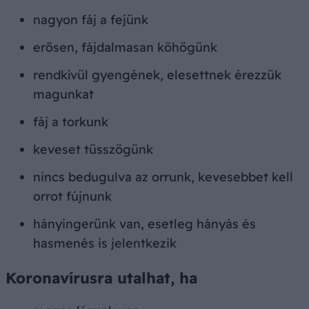
nagyon fáj a fejünk
erősen, fájdalmasan köhögünk
rendkívül gyengének, elesettnek érezzük
magunkat
fáj a torkunk
keveset tüsszögünk
nincs bedugulva az orrunk, kevesebbet kell
orrot fújnunk
hányingerünk van, esetleg hányás és
hasmenés is jelentkezik
Koronavírusra utalhat, ha