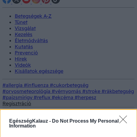
Betegségek A-Z
Tünet
Vizsgálat
Kezelés
Életmódváltás
Kutatás
Prevenció
Hírek
Videók
Kisállatok egészsége
#allergia
#influenza
#cukorbetegség
#orvosmeteorológia
#vérnyomás
#stroke
#rákbetegség
#pajzsmirigy
#reflux
#ekcéma
#herpesz
Regisztráció
EgészségKalauz -
Do Not Process My Personal
Information
Betegségek
Megfázás