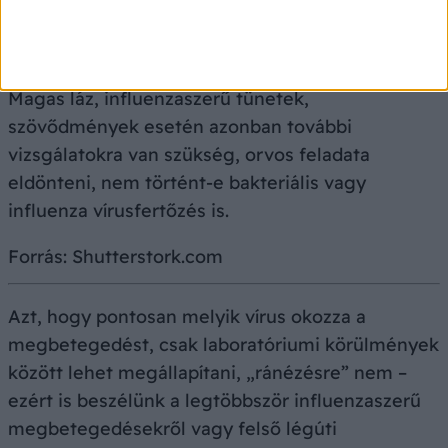
Magas láz, influenzaszerű tünetek,
szövődmények esetén azonban további
vizsgálatokra van szükség, orvos feladata
eldönteni, nem történt-e bakteriális vagy
influenza vírusfertőzés is.
Forrás: Shutterstork.com
Azt, hogy pontosan melyik vírus okozza a
megbetegedést, csak laboratóriumi körülmények
között lehet megállapítani, „ránézésre” nem –
ezért is beszélünk a legtöbbször influenzaszerű
megbetegedésekről vagy felső légúti