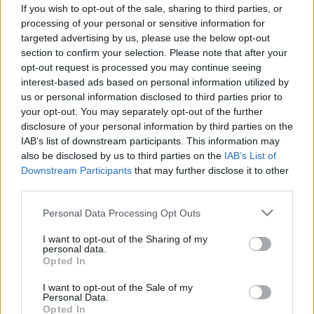
hamarabb jön a pénz az
If you wish to opt-out of the sale, sharing to third parties, or
egészségpénztártól
processing of your personal or sensitive information for
targeted advertising by us, please use the below opt-out
section to confirm your selection. Please note that after your
opt-out request is processed you may continue seeing
interest-based ads based on personal information utilized by
us or personal information disclosed to third parties prior to
your opt-out. You may separately opt-out of the further
disclosure of your personal information by third parties on the
IAB’s list of downstream participants. This information may
also be disclosed by us to third parties on the
IAB’s List of
Downstream Participants
that may further disclose it to other
third parties.
Please note that this website/app uses one or more Google
Personal Data Processing Opt Outs
services and may gather and store information including but
not limited to your visit or usage behaviour. You may click to
I want to opt-out of the Sharing of my
personal data.
grant or deny consent to Google and its third-party tags to
Opted In
use your data for below specified purposes in below Google
consent section.
I want to opt-out of the Sale of my
Personal Data.
Opted In