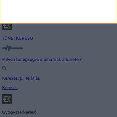
érdemes félvállról venni
Nem minden esetben jön váratlanul a szívroham.
TÜNETKERESŐ
Milyen betegségre utalhatnak a tünetei?
Keresés, pl. fejfájás
Keresés
Gyógyszerkereső