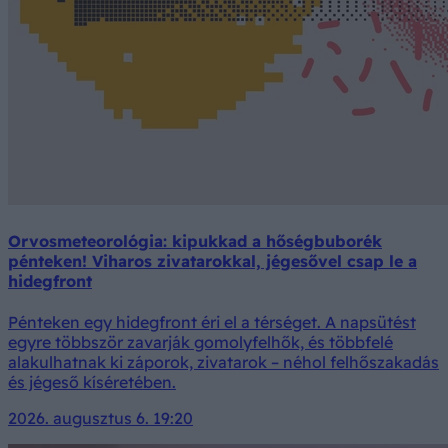
Orvosmeteorológia: kipukkad a hőségbuborék
pénteken! Viharos zivatarokkal, jégesővel csap le a
hidegfront
Pénteken egy hidegfront éri el a térséget. A napsütést
egyre többször zavarják gomolyfelhők, és többfelé
alakulhatnak ki záporok, zivatarok – néhol felhőszakadás
és jégeső kíséretében.
2026. augusztus 6. 19:20