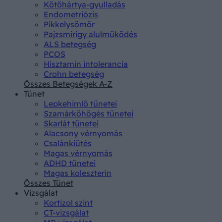
Kötőhártya-gyulladás
Endometriózis
Pikkelysömör
Pajzsmirigy alulműködés
ALS betegség
PCOS
Hisztamin intolerancia
Crohn betegség
Összes Betegségek A-Z
Tünet
Lepkehimlő tünetei
Szamárköhögés tünetei
Skarlát tünetei
Alacsony vérnyomás
Csalánkiütés
Magas vérnyomás
ADHD tünetei
Magas koleszterin
Összes Tünet
Vizsgálat
Kortizol szint
CT-vizsgálat