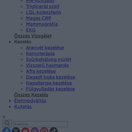
MR-vizsgálat
Triglicerid szint
LDL-koleszterin
Magas CRP
Mammográfia
EKG
Összes Vizsgálat
Kezelés
Aranyér kezelése
Kemoterápia
Szürkehályog műtét
Vízszerű hasmenés
Afta kezelése
Dagadt boka kezelése
Napallergia kezelése
Fülgyulladás kezelése
Összes Kezelés
Életmódváltás
Kutatás