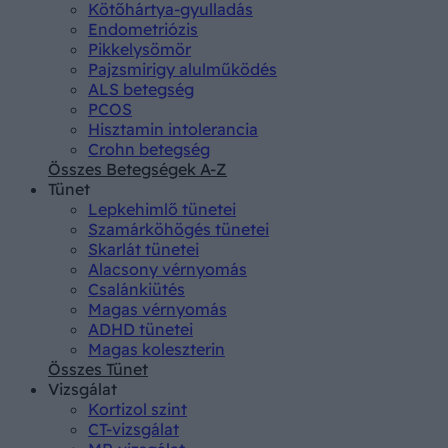
Kötőhártya-gyulladás
Endometriózis
Pikkelysömör
Pajzsmirigy alulműködés
ALS betegség
PCOS
Hisztamin intolerancia
Crohn betegség
Összes Betegségek A-Z
Tünet
Lepkehimlő tünetei
Szamárköhögés tünetei
Skarlát tünetei
Alacsony vérnyomás
Csalánkiütés
Magas vérnyomás
ADHD tünetei
Magas koleszterin
Összes Tünet
Vizsgálat
Kortizol szint
CT-vizsgálat