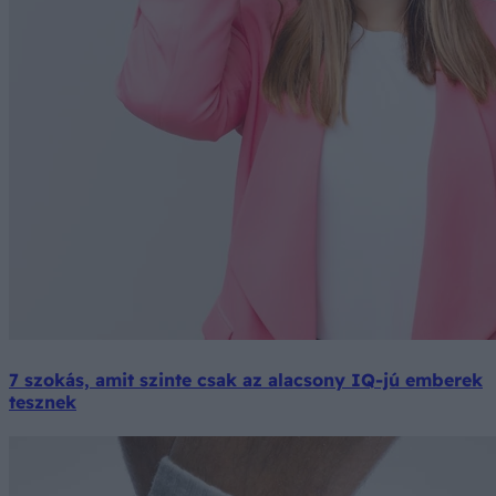
7 szokás, amit szinte csak az alacsony IQ-jú emberek
tesznek