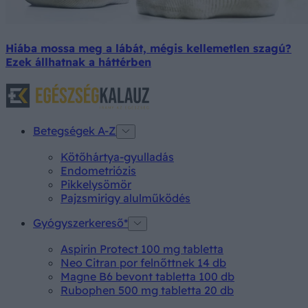
Hiába mossa meg a lábát, mégis kellemetlen szagú?
Ezek állhatnak a háttérben
Betegségek A-Z
Kötőhártya-gyulladás
Endometriózis
Pikkelysömör
Pajzsmirigy alulműködés
Gyógyszerkereső*
Aspirin Protect 100 mg tabletta
Neo Citran por felnőttnek 14 db
Magne B6 bevont tabletta 100 db
Rubophen 500 mg tabletta 20 db