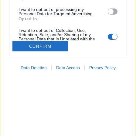
I want to opt-out of processing my
Personal Data for Targeted Advertising.
Opted In
I want to opt-out of Collection, Use,
Retention, Sale, and/or Sharing of my
Personal Data that Is Unrelated with the
Purposes for which it was collected.
Hírek
CONFIRM
Opted Out
2023. augusztus 07. 10:04
Megosztás
Küldés
Küldés Messengeren
Google consents
Data Deletion
Data Access
Privacy Policy
I want to allow Google to enable storage
related to advertising like cookies on web or
A tini úszás közben fertőződhetett meg.
device identifiers in apps.
I want to allow my user data to be sent to
Google for online advertising purposes.
I want to allow Google to send me
personalized advertising.
I want to allow Google to enable storage