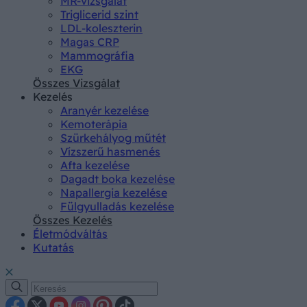
MR-vizsgálat
Triglicerid szint
LDL-koleszterin
Magas CRP
Mammográfia
EKG
Összes Vizsgálat
Kezelés
Aranyér kezelése
Kemoterápia
Szürkehályog műtét
Vízszerű hasmenés
Afta kezelése
Dagadt boka kezelése
Napallergia kezelése
Fülgyulladás kezelése
Összes Kezelés
Életmódváltás
Kutatás