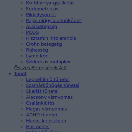
Kötőhártya-gyulladás
Endometriózis
Pikkelysömör
Pajzsmirigy alulműködés
ALS betegség
PCOS
Hisztamin intolerancia
Crohn betegség
Rühesség
Lyme-kór
Szklerózis multiplex
Összes Betegségek A-Z
Tünet
Lepkehimlő tünetei
Szamárköhögés tünetei
Skarlát tünetei
Alacsony vérnyomás
Csalánkiütés
Magas vérnyomás
ADHD tünetei
Magas koleszterin
Hasmenés