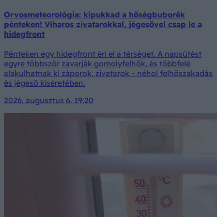
Orvosmeteorológia: kipukkad a hőségbuborék
pénteken! Viharos zivatarokkal, jégesővel csap le a
hidegfront
Pénteken egy hidegfront éri el a térséget. A napsütést
egyre többször zavarják gomolyfelhők, és többfelé
alakulhatnak ki záporok, zivatarok – néhol felhőszakadás
és jégeső kíséretében.
2026. augusztus 6. 19:20