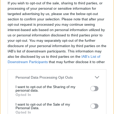
If you wish to opt-out of the sale, sharing to third parties, or
#allergia
#influenza
#cukorbetegség
processing of your personal or sensitive information for
#orvosmeteorológia
#vérnyomás
#stroke
#rákbetegség
targeted advertising by us, please use the below opt-out
#pajzsmirigy
#reflux
#ekcéma
#herpesz
section to confirm your selection. Please note that after your
Regisztráció
opt-out request is processed you may continue seeing
interest-based ads based on personal information utilized by
Robotok segítik a Bethesda Gyermekkórház 1%-
us or personal information disclosed to third parties prior to
Hírek
os nagykövetének mozgásterápiáját
your opt-out. You may separately opt-out of the further
disclosure of your personal information by third parties on the
Robotok segítik a Bethesda
IAB’s list of downstream participants. This information may
Gyermekkórház 1%-os
also be disclosed by us to third parties on the
IAB’s List of
Downstream Participants
that may further disclose it to other
nagykövetének mozgásterápiáját
third parties.
Please note that this website/app uses one or more Google
Personal Data Processing Opt Outs
services and may gather and store information including but
not limited to your visit or usage behaviour. You may click to
I want to opt-out of the Sharing of my
personal data.
grant or deny consent to Google and its third-party tags to
Opted In
use your data for below specified purposes in below Google
consent section.
I want to opt-out of the Sale of my
Personal Data.
Opted In