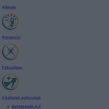
Allergia
Prevenció
Fókuszban
Kisállatok egészsége
Betegségek A-Z