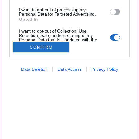
I want to opt-out of processing my
Personal Data for Targeted Advertising.
Opted In
I want to opt-out of Collection, Use,
Retention, Sale, and/or Sharing of my
Personal Data that Is Unrelated with the
Purposes for which it was collected.
CONFIRM
Opted Out
Google consents
Data Deletion
Data Access
Privacy Policy
I want to allow Google to enable storage
related to advertising like cookies on web or
device identifiers in apps.
I want to allow my user data to be sent to
Google for online advertising purposes.
I want to allow Google to send me
personalized advertising.
I want to allow Google to enable storage