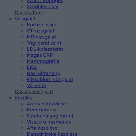
Száraz köhögés
Szédülés okai
Összes Tünet
Vizsgálat
Kortizol szint
CT-vizsgálat
MR-vizsgálat
Triglicerid szint
LDL-koleszterin
Magas CRP
Mammográfia
EKG
Hasi ultrahang
Mikrobiom vizsgálat
Vérvétel
Összes Vizsgálat
Kezelés
Aranyér kezelése
Kemoterápia
Szürkehályog műtét
Vízszerű hasmenés
Afta kezelése
Dagadt boka kezelése