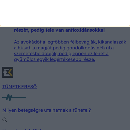
van szükségünk, azt nemcsak az időjárás, hanem a
testsúlyunk, az életkorunk, a fizikai aktivitásunk és
az egészségi állapotunk is befolyásolja.
Mindenki kidobja az avokádó legértékesebb
részét, pedig tele van antioxidánsokkal
Az avokádót a legtöbben félbevágják, kikanalazzák
a húsát, a magját pedig gondolkodás nélkül a
szemetesbe dobják, pedig éppen ez lehet a
gyümölcs egyik legértékesebb része.
TÜNETKERESŐ
Milyen betegségre utalhatnak a tünetei?