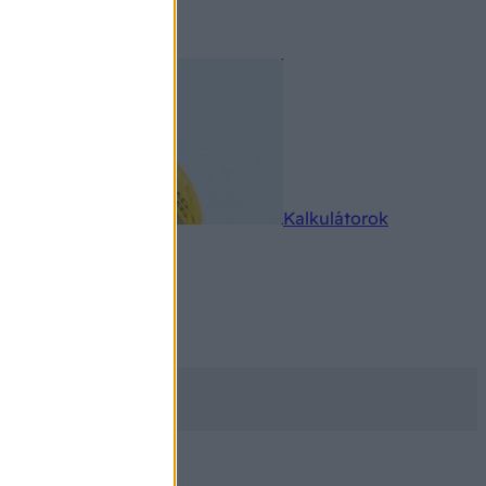
rkereső
Kalkulátorok