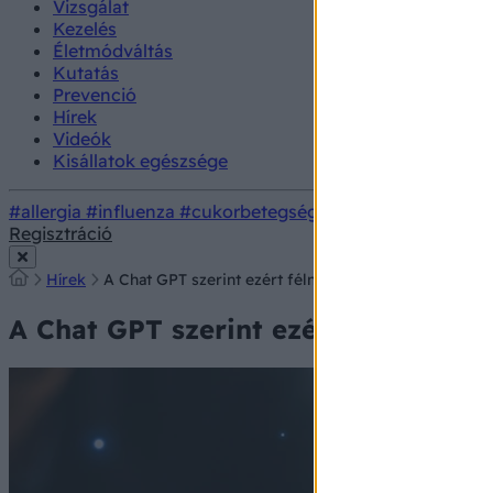
Vizsgálat
Kezelés
Életmódváltás
Kutatás
Prevenció
Hírek
Videók
Kisállatok egészsége
#allergia
#influenza
#cukorbetegség
#orvosmeteorológi
Regisztráció
Hírek
A Chat GPT szerint ezért félnek az emberek a szűrőv
A Chat GPT szerint ezért félnek az 