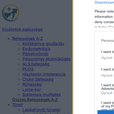
Downstream 
Please note
information 
deny consent
in below Go
Kisállatok egészsége
Betegségek A-Z
Persona
Kötőhártya-gyulladás
Endometriózis
I want t
Pikkelysömör
Opted 
Pajzsmirigy alulműködés
ALS betegség
PCOS
I want t
Hisztamin intolerancia
Opted 
Crohn betegség
Rühesség
I want 
Advertis
Lyme-kór
Opted 
Szklerózis multiplex
Összes Betegségek A-Z
I want t
Tünet
of my P
Lepkehimlő tünetei
was col