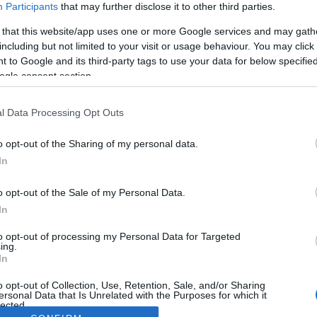
Participants
that may further disclose it to other third parties.
 that this website/app uses one or more Google services and may gath
including but not limited to your visit or usage behaviour. You may click 
 to Google and its third-party tags to use your data for below specifi
ogle consent section.
l Data Processing Opt Outs
o opt-out of the Sharing of my personal data.
In
o opt-out of the Sale of my Personal Data.
In
to opt-out of processing my Personal Data for Targeted
ing.
In
o opt-out of Collection, Use, Retention, Sale, and/or Sharing
ersonal Data that Is Unrelated with the Purposes for which it
lected.