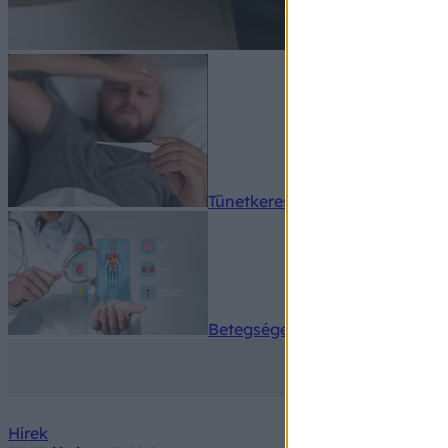
Tünetkereső
Betegségek A-Z
Hírek