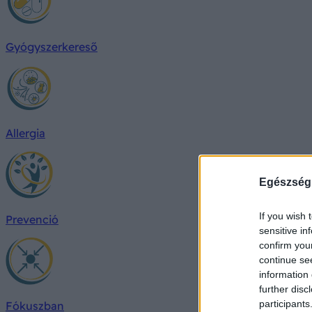
Gyógyszerkereső
Allergia
Egészség
If you wish 
Prevenció
sensitive in
confirm you
continue se
information 
further disc
participants
Fókuszban