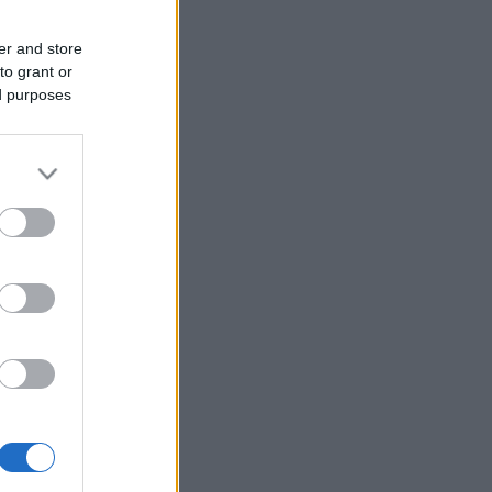
er and store
to grant or
ed purposes