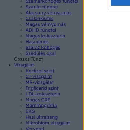
Opted 
Szamárköhögés tünetei
Skarlát tünetei
Alacsony vérnyomás
Google 
Csalánkiütés
Magas vérnyomás
I want t
ADHD tünetei
web or d
Magas koleszterin
Hasmenés
I want t
Száraz köhögés
purpose
Szédülés okai
Összes Tünet
I want 
Vizsgálat
Kortizol szint
I want t
CT-vizsgálat
web or d
MR-vizsgálat
Triglicerid szint
LDL-koleszterin
I want t
Magas CRP
or app.
Mammográfia
EKG
I want t
Hasi ultrahang
Mikrobiom vizsgálat
I want t
Vérvétel