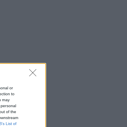
sonal or
ection to
ou may
 personal
out of the
 downstream
B’s List of