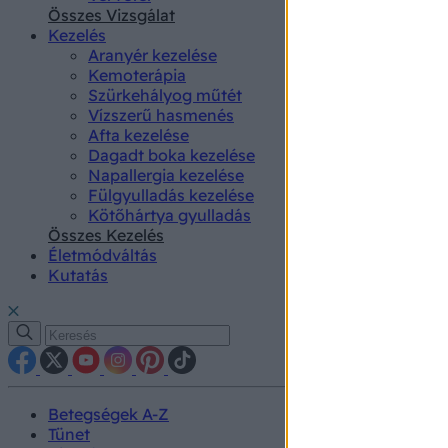
authenti
Összes Vizsgálat
Kezelés
Aranyér kezelése
Kemoterápia
Szürkehályog műtét
Vízszerű hasmenés
Afta kezelése
Dagadt boka kezelése
Napallergia kezelése
Fülgyulladás kezelése
Kötőhártya gyulladás
Összes Kezelés
Életmódváltás
Kutatás
Betegségek A-Z
Tünet