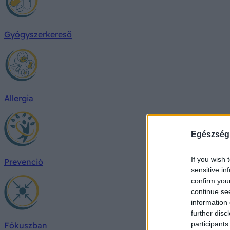
Gyógyszerkereső
Allergia
Egészség
If you wish 
Prevenció
sensitive in
confirm you
continue se
information 
further disc
participants
Fókuszban