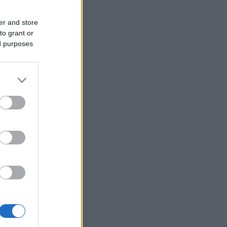
er and store
to grant or
ed purposes