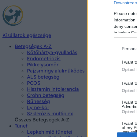
Downstream 
Please note
information 
deny consent
in below Go
Kisállatok egészsége
Betegségek A-Z
Persona
Kötőhártya-gyulladás
Endometriózis
I want t
Pikkelysömör
Opted 
Pajzsmirigy alulműködés
ALS betegség
PCOS
I want t
Hisztamin intolerancia
Opted 
Crohn betegség
Rühesség
I want 
Advertis
Lyme-kór
Opted 
Szklerózis multiplex
Összes Betegségek A-Z
I want t
Tünet
of my P
Lepkehimlő tünetei
was col