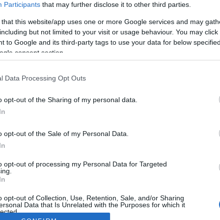
Participants
that may further disclose it to other third parties.
 that this website/app uses one or more Google services and may gath
including but not limited to your visit or usage behaviour. You may click 
 to Google and its third-party tags to use your data for below specifi
ogle consent section.
l Data Processing Opt Outs
o opt-out of the Sharing of my personal data.
In
o opt-out of the Sale of my Personal Data.
In
to opt-out of processing my Personal Data for Targeted
ing.
In
o opt-out of Collection, Use, Retention, Sale, and/or Sharing
ersonal Data that Is Unrelated with the Purposes for which it
lected.