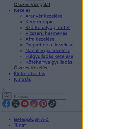
authenti
Összes Vizsgálat
Kezelés
Aranyér kezelése
Kemoterápia
Szürkehályog műtét
Vízszerű hasmenés
Afta kezelése
Dagadt boka kezelése
Napallergia kezelése
Fülgyulladás kezelése
Kötőhártya gyulladás
Összes Kezelés
Életmódváltás
Kutatás
Betegségek A-Z
Tünet