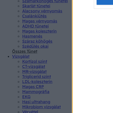
Opted 
Szamárköhögés tünetei
Skarlát tünetei
Alacsony vérnyomás
Google 
Csalánkiütés
Magas vérnyomás
I want t
ADHD tünetei
web or d
Magas koleszterin
Hasmenés
I want t
Száraz köhögés
purpose
Szédülés okai
Összes Tünet
I want 
Vizsgálat
Kortizol szint
I want t
CT-vizsgálat
web or d
MR-vizsgálat
Triglicerid szint
LDL-koleszterin
I want t
Magas CRP
or app.
Mammográfia
EKG
I want t
Hasi ultrahang
Mikrobiom vizsgálat
I want t
Vérvétel