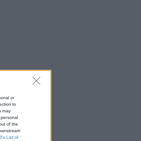
sonal or
ection to
ou may
 personal
out of the
 downstream
B’s List of