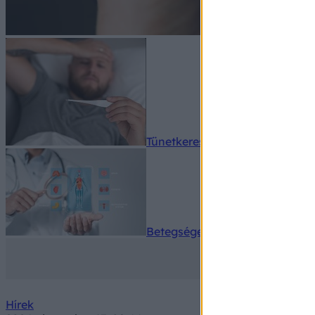
Tünetkereső
Betegségek A-Z
Hírek