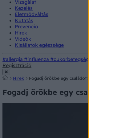
Vizsgálat
Kezelés
Életmódváltás
Kutatás
Prevenció
Hírek
Videók
Kisállatok egészsége
#allergia
#influenza
#cukorbetegség
#orvosmeteorológi
Regisztráció
Hírek
Fogadj örökbe egy családot! - így segíthet a rászoru
Fogadj örökbe egy családot! - így s