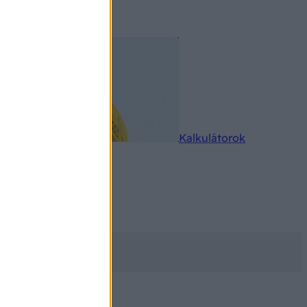
rkereső
Kalkulátorok