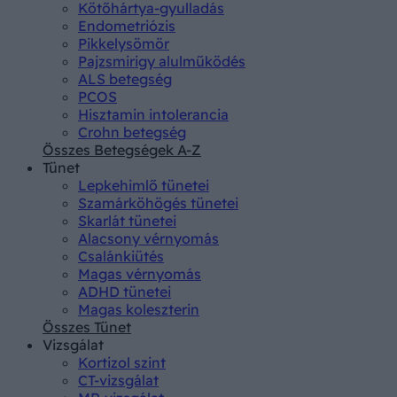
Kötőhártya-gyulladás
Endometriózis
Pikkelysömör
Pajzsmirigy alulműködés
ALS betegség
PCOS
Hisztamin intolerancia
Crohn betegség
Összes Betegségek A-Z
Tünet
Lepkehimlő tünetei
Szamárköhögés tünetei
Skarlát tünetei
Alacsony vérnyomás
Csalánkiütés
Magas vérnyomás
ADHD tünetei
Magas koleszterin
Összes Tünet
Vizsgálat
Kortizol szint
CT-vizsgálat