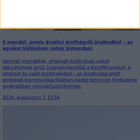
5 mondat, amely érzelmi érettségről árulkodhat – az
egyiket különösen nehéz kimondani
Vannak mondatok, amelyek különösen sokat
elárulhatnak arról, hogyan kezeljük a konfliktusokat, a
stresszt és saját érzelmeinket – az érzelmileg érett
emberek kommunikációjában pedig bizonyos fordulatok
gyakrabban visszaköszönhetnek.
2026. augusztus 7. 12:34