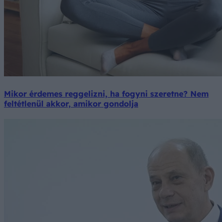
Mikor érdemes reggelizni, ha fogyni szeretne? Nem
feltétlenül akkor, amikor gondolja