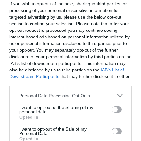
eredménnyel zárult a Millió lépés
If you wish to opt-out of the sale, sharing to third parties, or
"Gyerünk, apukám!" kampánya
processing of your personal or sensitive information for
targeted advertising by us, please use the below opt-out
section to confirm your selection. Please note that after your
opt-out request is processed you may continue seeing
interest-based ads based on personal information utilized by
us or personal information disclosed to third parties prior to
your opt-out. You may separately opt-out of the further
disclosure of your personal information by third parties on the
IAB’s list of downstream participants. This information may
also be disclosed by us to third parties on the
IAB’s List of
Downstream Participants
that may further disclose it to other
third parties.
Please note that this website/app uses one or more Google
Personal Data Processing Opt Outs
services and may gather and store information including but
not limited to your visit or usage behaviour. You may click to
I want to opt-out of the Sharing of my
personal data.
grant or deny consent to Google and its third-party tags to
Opted In
use your data for below specified purposes in below Google
consent section.
I want to opt-out of the Sale of my
Personal Data.
Opted In