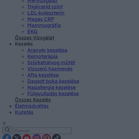
MR-vizsgálat
Triglicerid szint
LDL-koleszterin
Magas CRP
Mammográfia
EKG
Összes Vizsgálat
Kezelés
Aranyér kezelése
Kemoterápia
Szürkehályog műtét
Vízszerű hasmenés
Afta kezelése
Dagadt boka kezelése
Napallergia kezelése
Fülgyulladás kezelése
Összes Kezelés
Életmódváltás
Kutatás