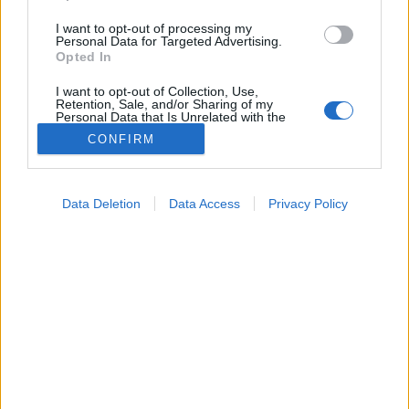
I want to opt-out of processing my
Personal Data for Targeted Advertising.
Opted In
I want to opt-out of Collection, Use,
Retention, Sale, and/or Sharing of my
Personal Data that Is Unrelated with the
Purposes for which it was collected.
CONFIRM
Opted Out
Hírek
Google consents
2024. december 17. 16:05
Data Deletion
Data Access
Privacy Policy
Megosztás
Küldés
Küldés Messengeren
I want to allow Google to enable storage
related to advertising like cookies on web or
device identifiers in apps.
EK Newsroom
EK Newsroom
I want to allow my user data to be sent to
Google for online advertising purposes.
I want to allow Google to send me
Rekordszámú iskola részvételével zárult le a „Millió
personalized advertising.
lépés az iskoládért!” őszi kihívása.
I want to allow Google to enable storage