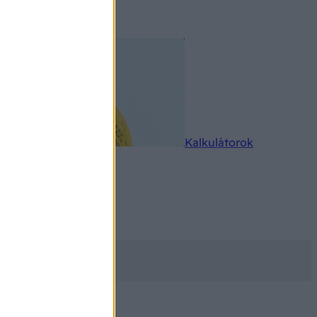
rkereső
Kalkulátorok