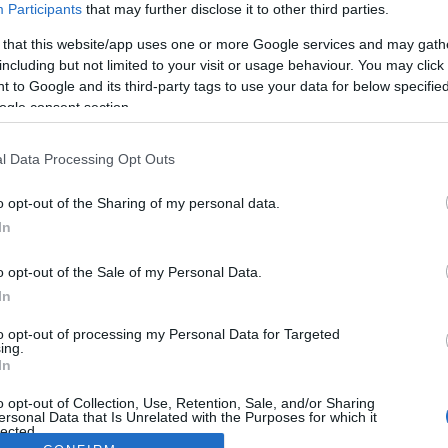
Participants
that may further disclose it to other third parties.
 that this website/app uses one or more Google services and may gath
including but not limited to your visit or usage behaviour. You may click 
 to Google and its third-party tags to use your data for below specifi
ogle consent section.
l Data Processing Opt Outs
o opt-out of the Sharing of my personal data.
In
o opt-out of the Sale of my Personal Data.
In
to opt-out of processing my Personal Data for Targeted
ing.
In
o opt-out of Collection, Use, Retention, Sale, and/or Sharing
ersonal Data that Is Unrelated with the Purposes for which it
lected.