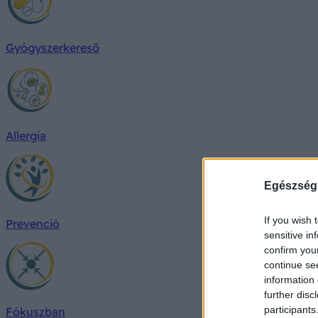
Gyógyszerkereső
Allergia
Egészség
If you wish 
Prevenció
sensitive in
confirm you
continue se
information 
further disc
participants
Fókuszban