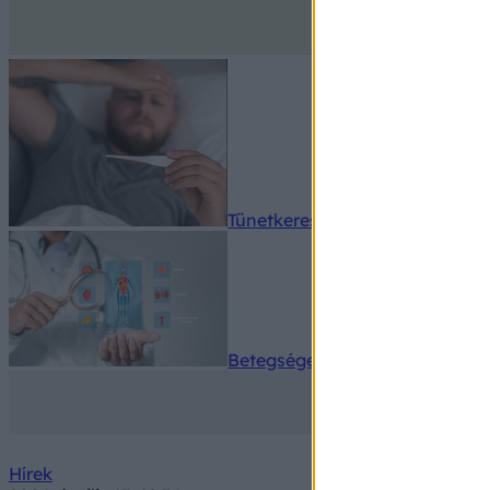
Tünetkereső
Betegségek A-Z
Hírek