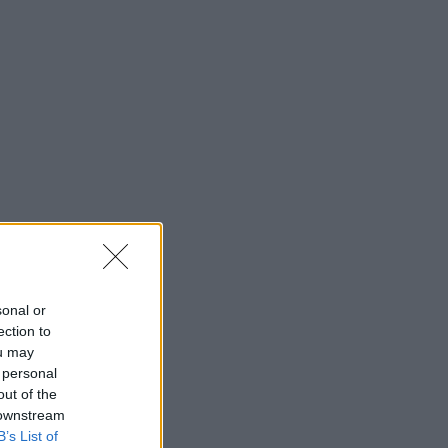
sonal or
ection to
ou may
 personal
out of the
 downstream
B’s List of