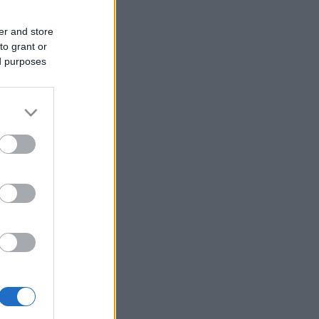
er and store
to grant or
ed purposes