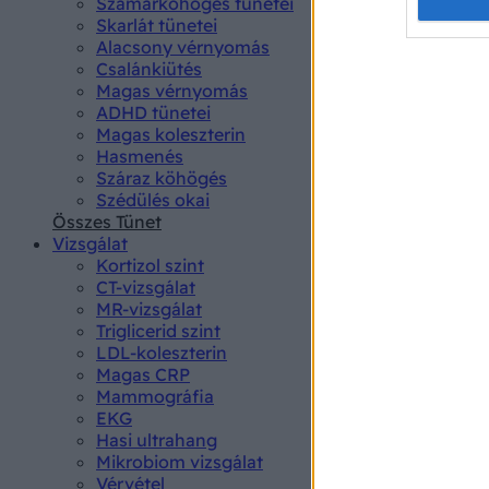
Opted 
Szamárköhögés tünetei
Skarlát tünetei
Alacsony vérnyomás
Google 
Csalánkiütés
Magas vérnyomás
I want t
ADHD tünetei
web or d
Magas koleszterin
Hasmenés
I want t
Száraz köhögés
purpose
Szédülés okai
Összes Tünet
I want 
Vizsgálat
Kortizol szint
I want t
CT-vizsgálat
web or d
MR-vizsgálat
Triglicerid szint
LDL-koleszterin
I want t
Magas CRP
or app.
Mammográfia
EKG
I want t
Hasi ultrahang
Mikrobiom vizsgálat
I want t
Vérvétel