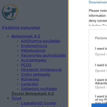
Downstream 
Please note
information 
deny consent
in below Go
Kisállatok egészsége
Betegségek A-Z
Persona
Kötőhártya-gyulladás
Endometriózis
I want t
Pikkelysömör
Opted 
Pajzsmirigy alulműködés
ALS betegség
PCOS
I want t
Hisztamin intolerancia
Opted 
Crohn betegség
Rühesség
I want 
Advertis
Lyme-kór
Opted 
Szklerózis multiplex
Összes Betegségek A-Z
I want t
Tünet
of my P
Lepkehimlő tünetei
was col