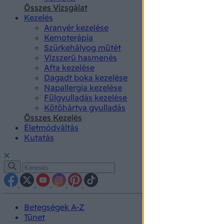
authenti
Összes Vizsgálat
Kezelés
Aranyér kezelése
Kemoterápia
Szürkehályog műtét
Vízszerű hasmenés
Afta kezelése
Dagadt boka kezelése
Napallergia kezelése
Fülgyulladás kezelése
Kötőhártya gyulladás
Összes Kezelés
Életmódváltás
Kutatás
Betegségek A-Z
Tünet