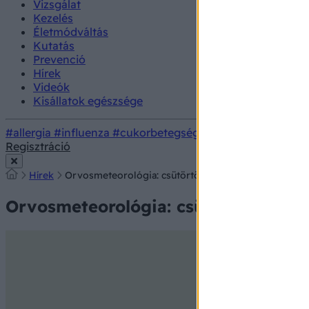
Vizsgálat
Kezelés
Életmódváltás
Kutatás
Prevenció
Hírek
Videók
Kisállatok egészsége
#allergia
#influenza
#cukorbetegség
#orvosmeteorológi
Regisztráció
Hírek
Orvosmeteorológia: csütörtökön jön a feketeleves 
Orvosmeteorológia: csütörtökön jön