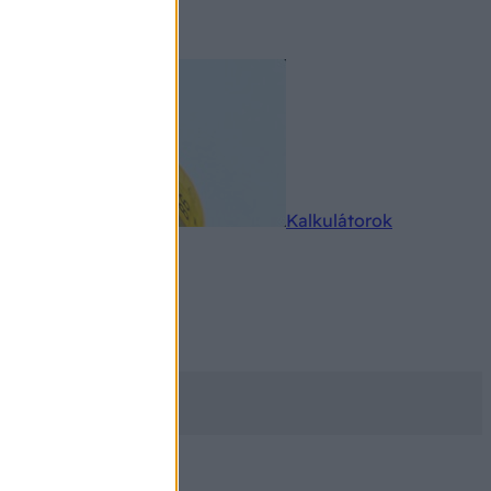
rkereső
Kalkulátorok