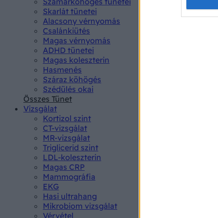
Opted 
Szamárköhögés tünetei
Skarlát tünetei
Alacsony vérnyomás
Google 
Csalánkiütés
Magas vérnyomás
I want t
ADHD tünetei
web or d
Magas koleszterin
Hasmenés
I want t
Száraz köhögés
purpose
Szédülés okai
Összes Tünet
I want 
Vizsgálat
Kortizol szint
I want t
CT-vizsgálat
web or d
MR-vizsgálat
Triglicerid szint
LDL-koleszterin
I want t
Magas CRP
or app.
Mammográfia
EKG
I want t
Hasi ultrahang
Mikrobiom vizsgálat
I want t
Vérvétel