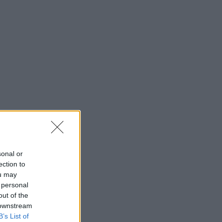
sonal or
ection to
ou may
 personal
out of the
 downstream
B’s List of