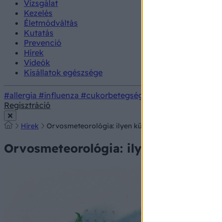
Vizsgálat
Kezelés
Életmódváltás
Kutatás
Prevenció
Hírek
Videók
Kisállatok egészsége
#allergia
#influenza
#cukorbetegség
#orvosmeteorológi
Regisztráció
Hírek
Orvosmeteorológia: ilyen különleges helyzet adódik
Orvosmeteorológia: ilyen különlege