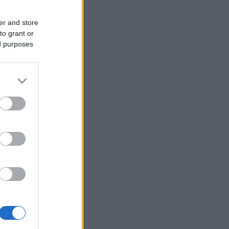
er and store
to grant or
ed purposes