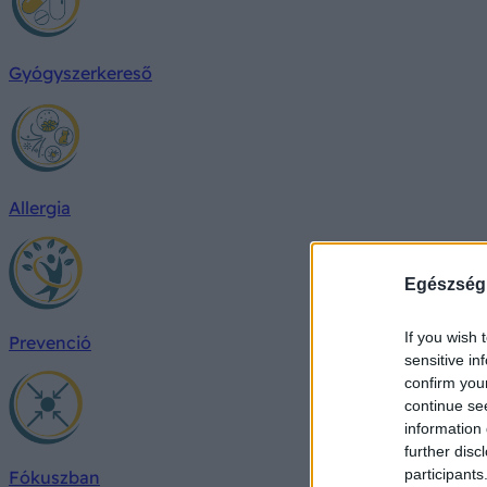
Gyógyszerkereső
Allergia
Egészség
If you wish 
Prevenció
sensitive in
confirm you
continue se
information 
further disc
participants
Fókuszban