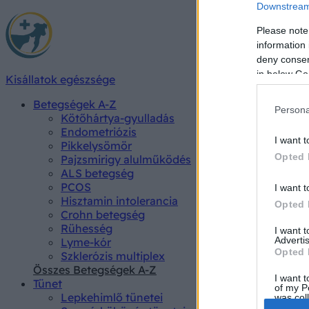
Downstream 
Please note
information 
deny consent
in below Go
Kisállatok egészsége
Betegségek A-Z
Persona
Kötőhártya-gyulladás
Endometriózis
I want t
Pikkelysömör
Opted 
Pajzsmirigy alulműködés
ALS betegség
PCOS
I want t
Hisztamin intolerancia
Opted 
Crohn betegség
Rühesség
I want 
Advertis
Lyme-kór
Opted 
Szklerózis multiplex
Összes Betegségek A-Z
I want t
Tünet
of my P
Lepkehimlő tünetei
was col