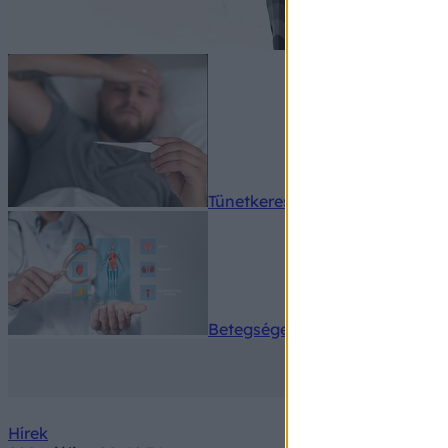
Tünetkereső
Betegségek A-Z
Hírek