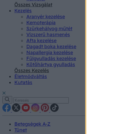
authenti
Összes Vizsgálat
Kezelés
Aranyér kezelése
Kemoterápia
Szürkehályog műtét
Vízszerű hasmenés
Afta kezelése
Dagadt boka kezelése
Napallergia kezelése
Fülgyulladás kezelése
Kötőhártya gyulladás
Összes Kezelés
Életmódváltás
Kutatás
Betegségek A-Z
Tünet