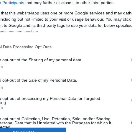
Participants
that may further disclose it to other third parties.
 that this website/app uses one or more Google services and may gath
including but not limited to your visit or usage behaviour. You may click 
 to Google and its third-party tags to use your data for below specifi
ogle consent section.
l Data Processing Opt Outs
o opt-out of the Sharing of my personal data.
In
o opt-out of the Sale of my Personal Data.
In
to opt-out of processing my Personal Data for Targeted
ing.
In
o opt-out of Collection, Use, Retention, Sale, and/or Sharing
ersonal Data that Is Unrelated with the Purposes for which it
lected.