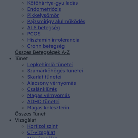
Kötőhártya-gyulladás
Endometriózis
Pikkelysömör
Pajzsmirigy alulműködés
ALS betegség
PCOS
Hisztamin intolerancia
Crohn betegség
Összes Betegségek A-Z
Tünet
Lepkehimlő tünetei
Szamárköhögés tünetei
Skarlát tünetei
Alacsony vérnyomás
Csalánkiütés
Magas vérnyomás
ADHD tünetei
Magas koleszterin
Összes Tünet
Vizsgálat
Kortizol szint
CT-vizsgálat