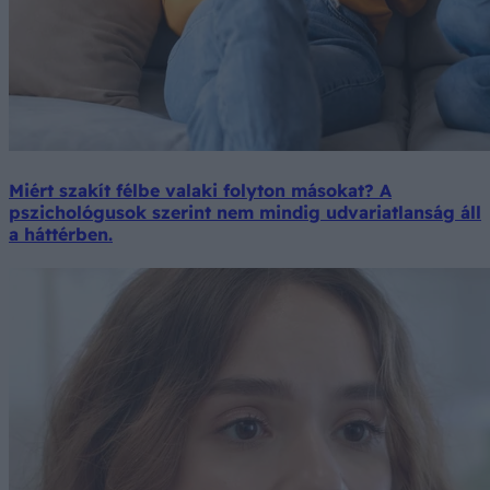
Miért szakít félbe valaki folyton másokat? A
pszichológusok szerint nem mindig udvariatlanság áll
a háttérben.