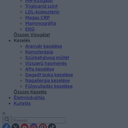
MR-vizsgálat
Triglicerid szint
LDL-koleszterin
Magas CRP
Mammográfia
EKG
Összes Vizsgálat
Kezelés
Aranyér kezelése
Kemoterápia
Szürkehályog műtét
Vízszerű hasmenés
Afta kezelése
Dagadt boka kezelése
Napallergia kezelése
Fülgyulladás kezelése
Összes Kezelés
Életmódváltás
Kutatás