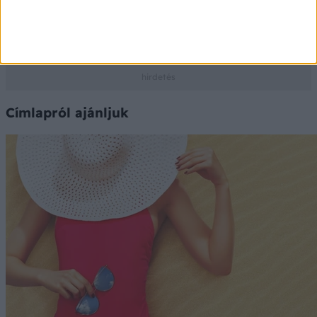
Az adatokat a PHARMINDEX gyógyszer-információs
adatbázis szolgáltatja
Ⓒ Vidal Next kft. 2026.
Címlapról ajánljuk