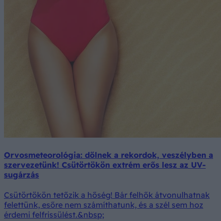
Orvosmeteorológia: dőlnek a rekordok, veszélyben a
szervezetünk! Csütörtökön extrém erős lesz az UV-
sugárzás
Csütörtökön tetőzik a hőség! Bár felhők átvonulhatnak
felettünk, esőre nem számíthatunk, és a szél sem hoz
érdemi felfrissülést.&nbsp;