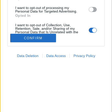
I want to opt-out of processing my
Personal Data for Targeted Advertising.
Opted In
I want to opt-out of Collection, Use,
Retention, Sale, and/or Sharing of my
Personal Data that Is Unrelated with the
Purposes for which it was collected.
CONFIRM
Opted Out
Hírek
Google consents
2024. június 27. 16:25
Data Deletion
Data Access
Privacy Policy
Megosztás
Küldés
Küldés Messengeren
I want to allow Google to enable storage
related to advertising like cookies on web or
device identifiers in apps.
Erős felmelegedés veszi kezdetét: vasárnapra már 35
I want to allow my user data to be sent to
C-fok feletti kánikulára készüljön - figyelmeztet a
Google for online advertising purposes.
Meteo Klinika.
I want to allow Google to send me
personalized advertising.
I want to allow Google to enable storage