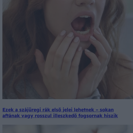
Ezek a szájüregi rák első jelei lehetnek – sokan
aftának vagy rosszul illeszkedő fogsornak hiszik