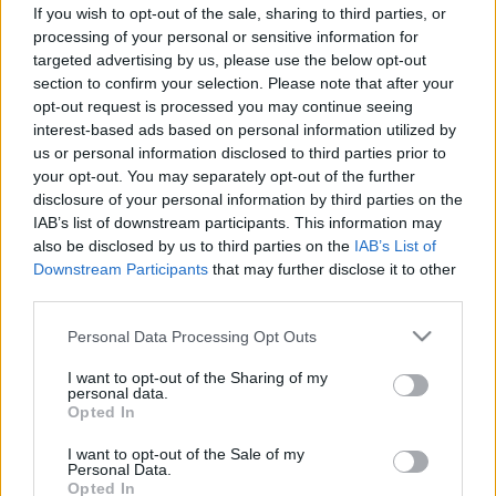
elkövetkezendő napokra - nehéz
If you wish to opt-out of the sale, sharing to third parties, or
lesz!
processing of your personal or sensitive information for
targeted advertising by us, please use the below opt-out
section to confirm your selection. Please note that after your
opt-out request is processed you may continue seeing
interest-based ads based on personal information utilized by
us or personal information disclosed to third parties prior to
your opt-out. You may separately opt-out of the further
disclosure of your personal information by third parties on the
IAB’s list of downstream participants. This information may
also be disclosed by us to third parties on the
IAB’s List of
Downstream Participants
that may further disclose it to other
third parties.
Please note that this website/app uses one or more Google
Personal Data Processing Opt Outs
services and may gather and store information including but
not limited to your visit or usage behaviour. You may click to
I want to opt-out of the Sharing of my
personal data.
grant or deny consent to Google and its third-party tags to
Opted In
use your data for below specified purposes in below Google
consent section.
I want to opt-out of the Sale of my
Personal Data.
Opted In