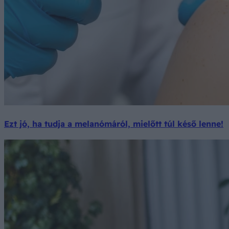
Ezt jó, ha tudja a melanómáról, mielőtt túl késő lenne!