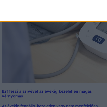
Ezt teszi a szívével az évekig kezeletlen magas
vérnyomás
Az évekig fennálló, kezeletlen vagy nem megfelelően