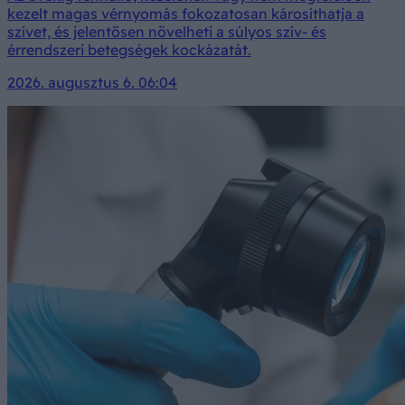
kezelt magas vérnyomás fokozatosan károsíthatja a
szívet, és jelentősen növelheti a súlyos szív- és
érrendszeri betegségek kockázatát.
2026. augusztus 6. 06:04