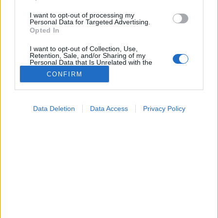
I want to opt-out of processing my
Personal Data for Targeted Advertising.
Opted In
I want to opt-out of Collection, Use,
Retention, Sale, and/or Sharing of my
Personal Data that Is Unrelated with the
Purposes for which it was collected.
CONFIRM
Opted Out
Hírek
Google consents
2026. április 17. 17:20
Data Deletion
Data Access
Privacy Policy
Megosztás
Küldés
Küldés Messengeren
I want to allow Google to enable storage
related to advertising like cookies on web or
device identifiers in apps.
Tomanóczy Andrea
szerkesztő
I want to allow my user data to be sent to
Google for online advertising purposes.
I want to allow Google to send me
A férfiak minden korcsoportban kedvezőbben
personalized advertising.
értékelték egészségüket, mint a nők, és a 65 év
I want to allow Google to enable storage