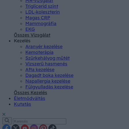
MR-vizsgálat
Triglicerid szint
LDL-koleszterin
Magas CRP
Mammográfia
EKG
Összes Vizsgálat
Kezelés
Aranyér kezelése
Kemoterápia
Szürkehályog műtét
Vízszerű hasmenés
Afta kezelése
Dagadt boka kezelése
Napallergia kezelése
Fülgyulladás kezelése
Összes Kezelés
Életmódváltás
Kutatás