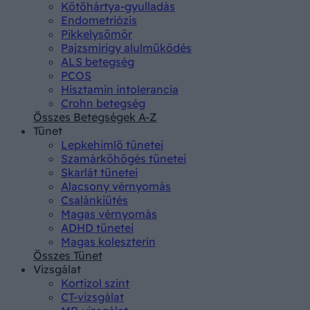
Kötőhártya-gyulladás
Endometriózis
Pikkelysömör
Pajzsmirigy alulműködés
ALS betegség
PCOS
Hisztamin intolerancia
Crohn betegség
Összes Betegségek A-Z
Tünet
Lepkehimlő tünetei
Szamárköhögés tünetei
Skarlát tünetei
Alacsony vérnyomás
Csalánkiütés
Magas vérnyomás
ADHD tünetei
Magas koleszterin
Összes Tünet
Vizsgálat
Kortizol szint
CT-vizsgálat