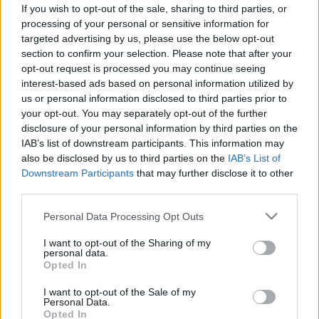
igénybe egészségügyi ellátást az
If you wish to opt-out of the sale, sharing to third parties, or
elmúlt egy évben
processing of your personal or sensitive information for
targeted advertising by us, please use the below opt-out
section to confirm your selection. Please note that after your
opt-out request is processed you may continue seeing
interest-based ads based on personal information utilized by
us or personal information disclosed to third parties prior to
your opt-out. You may separately opt-out of the further
disclosure of your personal information by third parties on the
IAB’s list of downstream participants. This information may
also be disclosed by us to third parties on the
IAB’s List of
Downstream Participants
that may further disclose it to other
third parties.
Please note that this website/app uses one or more Google
Personal Data Processing Opt Outs
services and may gather and store information including but
not limited to your visit or usage behaviour. You may click to
I want to opt-out of the Sharing of my
personal data.
grant or deny consent to Google and its third-party tags to
Opted In
use your data for below specified purposes in below Google
consent section.
I want to opt-out of the Sale of my
Personal Data.
Opted In