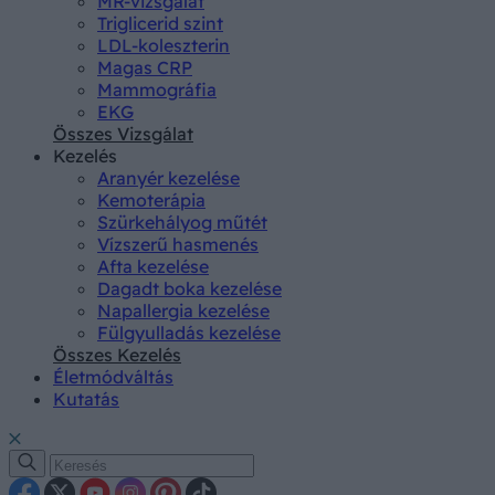
MR-vizsgálat
Triglicerid szint
LDL-koleszterin
Magas CRP
Mammográfia
EKG
Összes Vizsgálat
Kezelés
Aranyér kezelése
Kemoterápia
Szürkehályog műtét
Vízszerű hasmenés
Afta kezelése
Dagadt boka kezelése
Napallergia kezelése
Fülgyulladás kezelése
Összes Kezelés
Életmódváltás
Kutatás