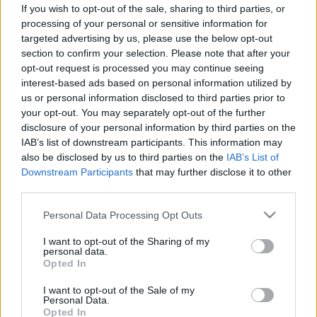
átláthatóvá, honnan származik,
If you wish to opt-out of the sale, sharing to third parties, or
amit megeszünk
processing of your personal or sensitive information for
targeted advertising by us, please use the below opt-out
section to confirm your selection. Please note that after your
opt-out request is processed you may continue seeing
interest-based ads based on personal information utilized by
us or personal information disclosed to third parties prior to
your opt-out. You may separately opt-out of the further
disclosure of your personal information by third parties on the
IAB’s list of downstream participants. This information may
also be disclosed by us to third parties on the
IAB’s List of
Downstream Participants
that may further disclose it to other
third parties.
Please note that this website/app uses one or more Google
Personal Data Processing Opt Outs
services and may gather and store information including but
not limited to your visit or usage behaviour. You may click to
I want to opt-out of the Sharing of my
personal data.
grant or deny consent to Google and its third-party tags to
Opted In
use your data for below specified purposes in below Google
consent section.
I want to opt-out of the Sale of my
Personal Data.
Opted In