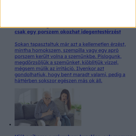
Mintha mindig lenne valami a szemében? Nem
csak egy porszem okozhat idegentestérzést
Sokan tapasztaltuk már azt a kellemetlen érzést,
mintha homokszem, szempilla vagy egy apró
porszem került volna a szemünkbe. Pislogunk,
megdörzsöljük a szemünket, kiöblítjük vízzel,
mégsem múlik az irritáció. Ilyenkor azt
gondolhatjuk, hogy bent maradt valami, pedig a
háttérben sokszor egészen más ok áll.