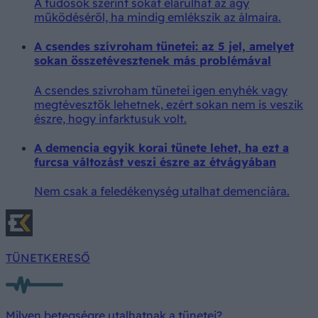
A tudósok szerint sokat elárulhat az agy
működéséről, ha mindig emlékszik az álmaira.
A csendes szívroham tünetei: az 5 jel, amelyet
sokan összetévesztenek más problémával
A csendes szívroham tünetei igen enyhék vagy
megtévesztők lehetnek, ezért sokan nem is veszik
észre, hogy infarktusuk volt.
A demencia egyik korai tünete lehet, ha ezt a
furcsa változást veszi észre az étvágyában
Nem csak a feledékenység utalhat demenciára.
TÜNETKERESŐ
Milyen betegségre utalhatnak a tünetei?