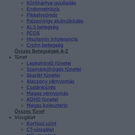
Kötőhártya-gyulladás
Endometriózis
Pikkelysömör
Pajzsmirigy alulműködés
ALS betegség
PCOS
Hisztamin intolerancia
Crohn betegség
Összes Betegségek A-Z
Tünet
Lepkehimlő tünetei
Szamárköhögés tünetei
Skarlát tünetei
Alacsony vérnyomás
Csalánkiütés
Magas vérnyomás
ADHD tünetei
Magas koleszterin
Összes Tünet
Vizsgálat
Kortizol szint
CT-vizsgálat