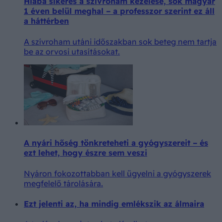
Hiába sikeres a szívroham kezelése, sok magyar
1 éven belül meghal – a professzor szerint ez áll
a háttérben
A szívroham utáni időszakban sok beteg nem tartja
be az orvosi utasításokat.
A nyári hőség tönkreteheti a gyógyszereit – és
ezt lehet, hogy észre sem veszi
Nyáron fokozottabban kell ügyelni a gyógyszerek
megfelelő tárolására.
Ezt jelenti az, ha mindig emlékszik az álmaira