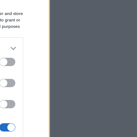
er and store
to grant or
ed purposes