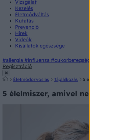
Vizsgálat
Kezelés
Életmódváltás
Kutatás
Prevenció
Hírek
Videók
Kisállatok egészsége
#allergia
#influenza
#cukorbetegség
#orvosmeteorológi
Regisztráció
Életmódorvoslás
Táplálkozás
5 élelmiszer, amivel nemcsa
5 élelmiszer, amivel nemcsak tovább 