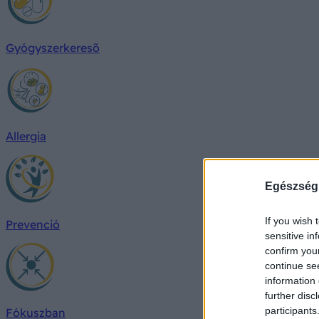
Gyógyszerkereső
Allergia
Egészség
If you wish 
Prevenció
sensitive in
confirm you
continue se
information 
further disc
participants
Fókuszban