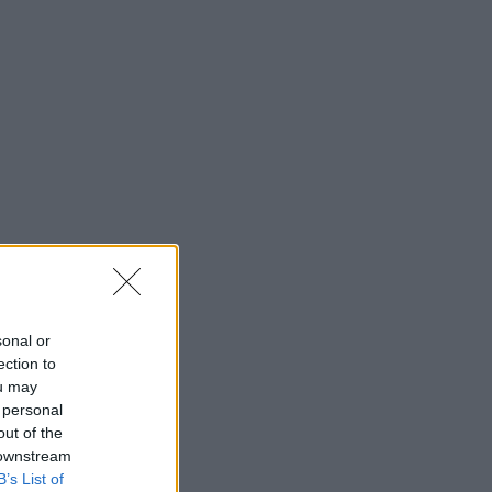
sonal or
ection to
ou may
 personal
out of the
 downstream
B’s List of