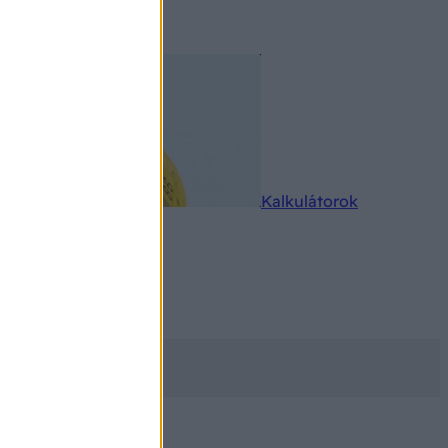
rkereső
Kalkulátorok