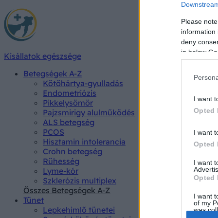
Downstream 
Please note
information 
deny consent
in below Go
Kisállatok egészsége
Betegségek A-Z
Persona
Kötőhártya-gyulladás
Endometriózis
I want t
Pikkelysömör
Opted 
Pajzsmirigy alulműködés
ALS betegség
PCOS
I want t
Hisztamin intolerancia
Opted 
Crohn betegség
Rühesség
I want 
Advertis
Lyme-kór
Opted 
Szklerózis multiplex
Összes Betegségek A-Z
I want t
Tünet
of my P
Lepkehimlő tünetei
was col