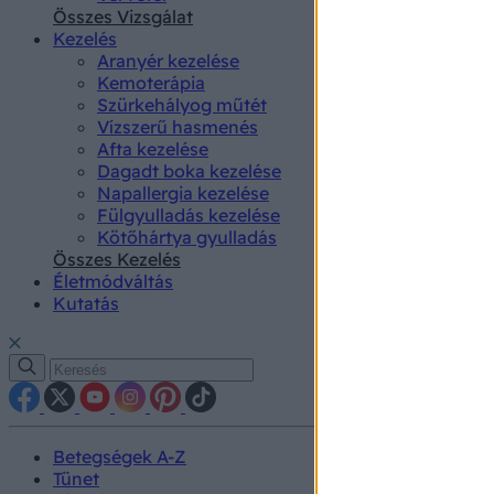
authenti
Összes Vizsgálat
Kezelés
Aranyér kezelése
Kemoterápia
Szürkehályog műtét
Vízszerű hasmenés
Afta kezelése
Dagadt boka kezelése
Napallergia kezelése
Fülgyulladás kezelése
Kötőhártya gyulladás
Összes Kezelés
Életmódváltás
Kutatás
Betegségek A-Z
Tünet