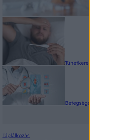
Tünetkereső
Betegségek A-Z
Táplálkozás