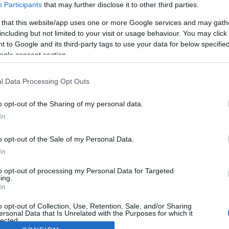
Participants
that may further disclose it to other third parties.
 that this website/app uses one or more Google services and may gath
including but not limited to your visit or usage behaviour. You may click 
 to Google and its third-party tags to use your data for below specifi
ogle consent section.
l Data Processing Opt Outs
o opt-out of the Sharing of my personal data.
In
o opt-out of the Sale of my Personal Data.
In
to opt-out of processing my Personal Data for Targeted
ing.
In
o opt-out of Collection, Use, Retention, Sale, and/or Sharing
ersonal Data that Is Unrelated with the Purposes for which it
lected.