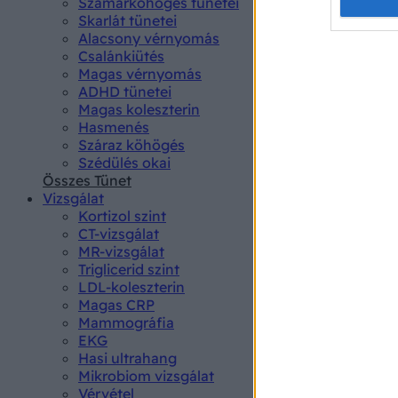
Opted 
Szamárköhögés tünetei
Skarlát tünetei
Alacsony vérnyomás
Google 
Csalánkiütés
Magas vérnyomás
I want t
ADHD tünetei
web or d
Magas koleszterin
Hasmenés
I want t
Száraz köhögés
purpose
Szédülés okai
Összes Tünet
I want 
Vizsgálat
Kortizol szint
I want t
CT-vizsgálat
web or d
MR-vizsgálat
Triglicerid szint
LDL-koleszterin
I want t
Magas CRP
or app.
Mammográfia
EKG
I want t
Hasi ultrahang
Mikrobiom vizsgálat
I want t
Vérvétel