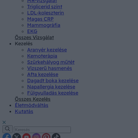
MR-vizsgálat
Triglicerid szint
LDL-koleszterin
Magas CRP
Mammográfia
EKG
Összes Vizsgálat
Kezelés
Aranyér kezelése
Kemoterápia
Szürkehályog műtét
Vízszerű hasmenés
Afta kezelése
Dagadt boka kezelése
Napallergia kezelése
Fülgyulladás kezelése
Összes Kezelés
Életmódváltás
Kutatás