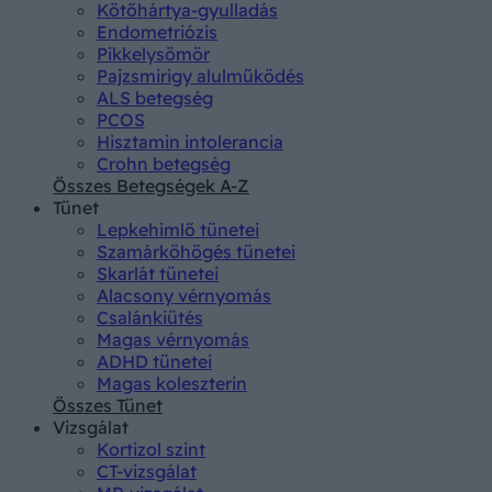
Kötőhártya-gyulladás
Endometriózis
Pikkelysömör
Pajzsmirigy alulműködés
ALS betegség
PCOS
Hisztamin intolerancia
Crohn betegség
Összes Betegségek A-Z
Tünet
Lepkehimlő tünetei
Szamárköhögés tünetei
Skarlát tünetei
Alacsony vérnyomás
Csalánkiütés
Magas vérnyomás
ADHD tünetei
Magas koleszterin
Összes Tünet
Vizsgálat
Kortizol szint
CT-vizsgálat