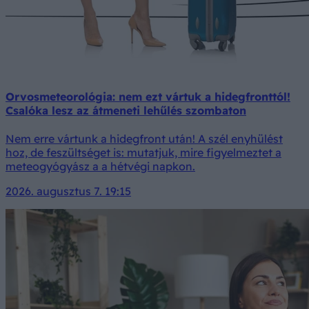
Orvosmeteorológia: nem ezt vártuk a hidegfronttól!
Csalóka lesz az átmeneti lehűlés szombaton
Nem erre vártunk a hidegfront után! A szél enyhülést
hoz, de feszültséget is: mutatjuk, mire figyelmeztet a
meteogyógyász a a hétvégi napkon.
2026. augusztus 7. 19:15