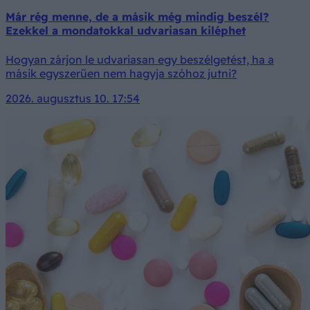
Már rég menne, de a másik még mindig beszél?
Ezekkel a mondatokkal udvariasan kiléphet
Hogyan zárjon le udvariasan egy beszélgetést, ha a
másik egyszerűen nem hagyja szóhoz jutni?
2026. augusztus 10. 17:54