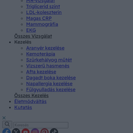
MR-vizsgálat
Triglicerid szint
LDL-koleszterin
Magas CRP
Mammográfia
EKG
Összes Vizsgálat
Kezelés
Aranyér kezelése
Kemoterápia
Szürkehályog műtét
Vízszerű hasmenés
Afta kezelése
Dagadt boka kezelése
Napallergia kezelése
Fülgyulladás kezelése
Összes Kezelés
Életmódváltás
Kutatás