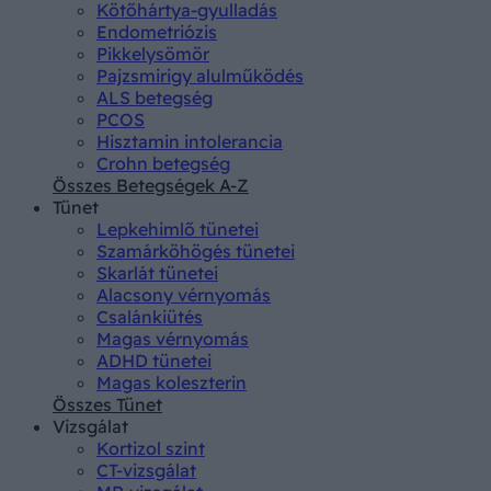
Kötőhártya-gyulladás
Endometriózis
Pikkelysömör
Pajzsmirigy alulműködés
ALS betegség
PCOS
Hisztamin intolerancia
Crohn betegség
Összes Betegségek A-Z
Tünet
Lepkehimlő tünetei
Szamárköhögés tünetei
Skarlát tünetei
Alacsony vérnyomás
Csalánkiütés
Magas vérnyomás
ADHD tünetei
Magas koleszterin
Összes Tünet
Vizsgálat
Kortizol szint
CT-vizsgálat