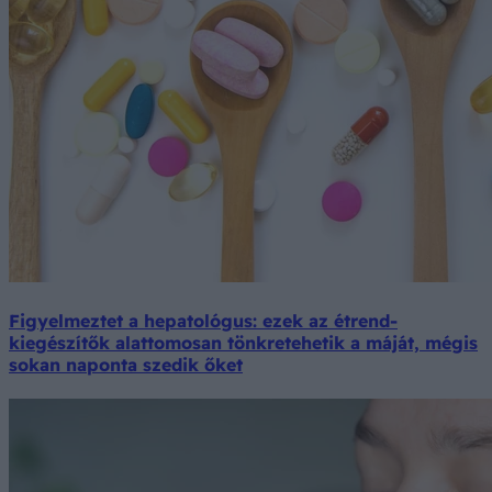
Figyelmeztet a hepatológus: ezek az étrend-
kiegészítők alattomosan tönkretehetik a máját, mégis
sokan naponta szedik őket