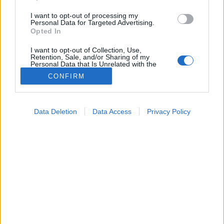
I want to opt-out of processing my
Personal Data for Targeted Advertising.
Opted In
I want to opt-out of Collection, Use,
Retention, Sale, and/or Sharing of my
Personal Data that Is Unrelated with the
Purposes for which it was collected.
CONFIRM
Opted Out
Hírek
2026. június 10. 12:44
Google consents
Megosztás
Küldés
Küldés Messengeren
Data Deletion
Data Access
Privacy Policy
I want to allow Google to enable storage
related to advertising like cookies on web or
Tomanóczy Andrea
device identifiers in apps.
szerkesztő
I want to allow my user data to be sent to
Google for online advertising purposes.
A hét közepén kis hidegfront borzolja a kedélyeket
I want to allow Google to send me
Budapest térségében.
personalized advertising.
I want to allow Google to enable storage