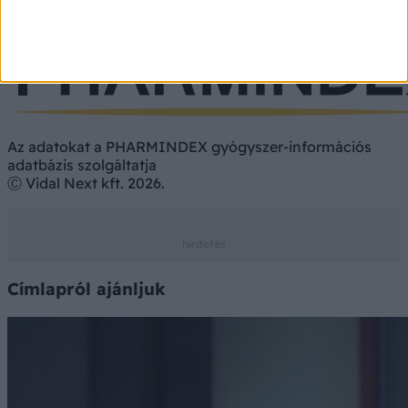
Étrend-kiegészítő
Vényköteles
Vény nélkül
Az adatokat a PHARMINDEX gyógyszer-információs
adatbázis szolgáltatja
Ⓒ Vidal Next kft. 2026.
Címlapról ajánljuk