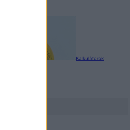
rkereső
Kalkulátorok