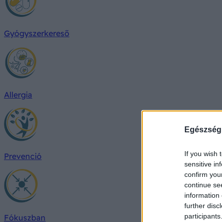
Gyógyszerkereső
Allergia
Egészség
If you wish 
Prevenció
sensitive in
confirm you
continue se
information 
further disc
participants
Fókuszban