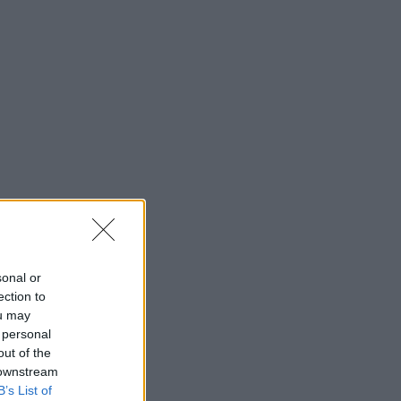
sonal or
ection to
ou may
 personal
out of the
 downstream
B’s List of