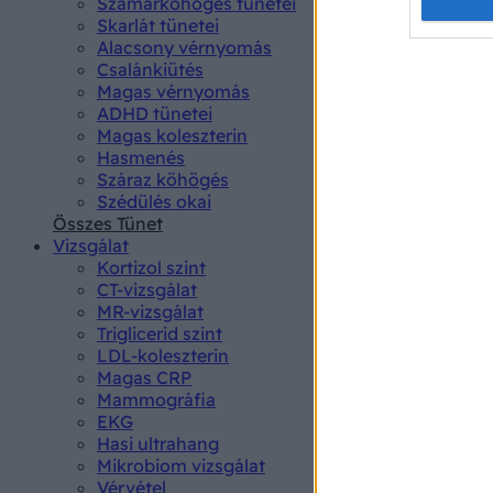
Opted 
Szamárköhögés tünetei
Skarlát tünetei
Alacsony vérnyomás
Google 
Csalánkiütés
Magas vérnyomás
I want t
ADHD tünetei
web or d
Magas koleszterin
Hasmenés
I want t
Száraz köhögés
purpose
Szédülés okai
Összes Tünet
I want 
Vizsgálat
Kortizol szint
I want t
CT-vizsgálat
web or d
MR-vizsgálat
Triglicerid szint
LDL-koleszterin
I want t
Magas CRP
or app.
Mammográfia
EKG
I want t
Hasi ultrahang
Mikrobiom vizsgálat
I want t
Vérvétel