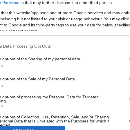
Participants
that may further disclose it to other third parties.
 that this website/app uses one or more Google services and may gath
including but not limited to your visit or usage behaviour. You may click 
 to Google and its third-party tags to use your data for below specifi
ogle consent section.
l Data Processing Opt Outs
o opt-out of the Sharing of my personal data.
In
o opt-out of the Sale of my Personal Data.
In
to opt-out of processing my Personal Data for Targeted
ing.
In
o opt-out of Collection, Use, Retention, Sale, and/or Sharing
ersonal Data that Is Unrelated with the Purposes for which it
lected.