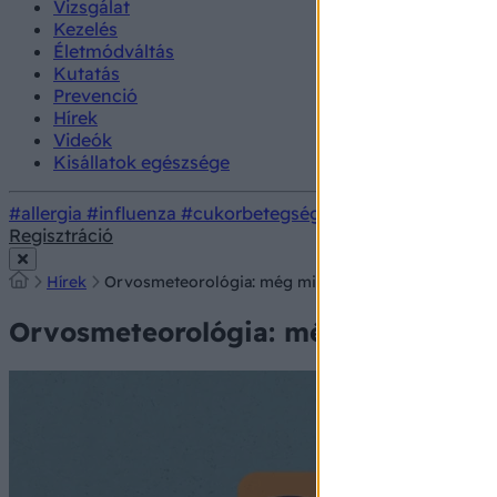
Vizsgálat
Kezelés
Életmódváltás
Kutatás
Prevenció
Hírek
Videók
Kisállatok egészsége
#allergia
#influenza
#cukorbetegség
#orvosmeteorológi
Regisztráció
Hírek
Orvosmeteorológia: még mindig nem tudunk felléle
Orvosmeteorológia: még mindig nem