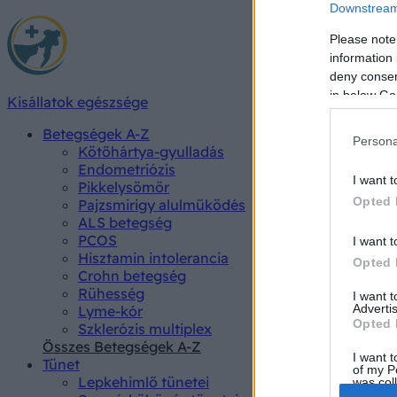
Downstream 
Please note
information 
deny consent
in below Go
Kisállatok egészsége
Betegségek A-Z
Persona
Kötőhártya-gyulladás
Endometriózis
I want t
Pikkelysömör
Opted 
Pajzsmirigy alulműködés
ALS betegség
PCOS
I want t
Hisztamin intolerancia
Opted 
Crohn betegség
Rühesség
I want 
Advertis
Lyme-kór
Opted 
Szklerózis multiplex
Összes Betegségek A-Z
I want t
Tünet
of my P
Lepkehimlő tünetei
was col