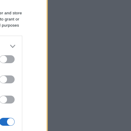
er and store
to grant or
ed purposes