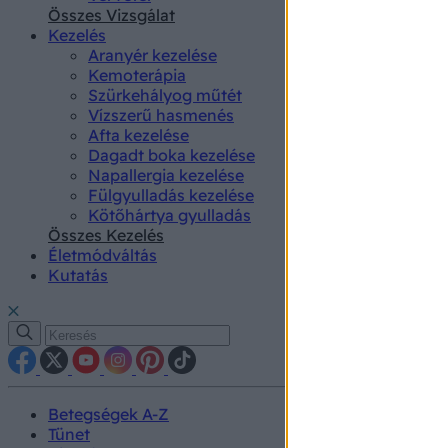
authenti
Összes Vizsgálat
Kezelés
Aranyér kezelése
Kemoterápia
Szürkehályog műtét
Vízszerű hasmenés
Afta kezelése
Dagadt boka kezelése
Napallergia kezelése
Fülgyulladás kezelése
Kötőhártya gyulladás
Összes Kezelés
Életmódváltás
Kutatás
Betegségek A-Z
Tünet