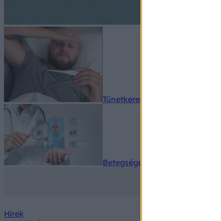
Tünetkereső
Betegségek A-Z
Hírek