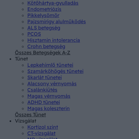
Kötőhártya-gyulladás
Endometriózis
Pikkelysömör
Pajzsmirigy alulműködés
ALS betegség
PCOS
Hisztamin intolerancia
Crohn betegség
Összes Betegségek A-Z
Tünet
Lepkehimlő tünetei
Szamárköhögés tünetei
Skarlát tünetei
Alacsony vérnyomás
Csalánkiütés
Magas vérnyomás
ADHD tünetei
Magas koleszterin
Összes Tünet
Vizsgálat
Kortizol szint
CT-vizsgálat