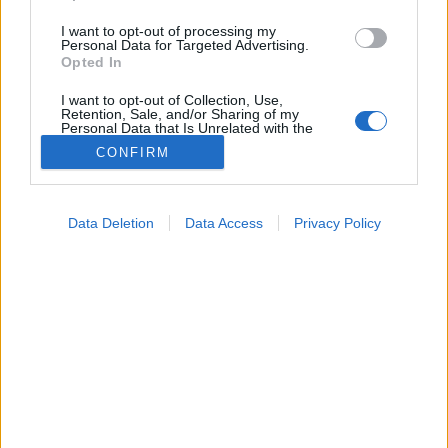
I want to opt-out of processing my
Personal Data for Targeted Advertising.
Opted In
I want to opt-out of Collection, Use,
Retention, Sale, and/or Sharing of my
Personal Data that Is Unrelated with the
Purposes for which it was collected.
CONFIRM
Opted Out
Google consents
Data Deletion
Data Access
Privacy Policy
I want to allow Google to enable storage
Hírek
related to advertising like cookies on web or
2026. január 29. 21:13
device identifiers in apps.
Megosztás
Küldés
Küldés Messengeren
I want to allow my user data to be sent to
Google for online advertising purposes.
PTA
dr. Pintér Ferenc
szakértő
szerző
meteogyógyász, Meteo Klinika
I want to allow Google to send me
personalized advertising.
Megterhelő hatásai lesznek a kavargó
I want to allow Google to enable storage