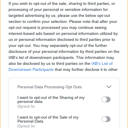
köd megy az agyunkra pénteken -
If you wish to opt-out of the sale, sharing to third parties, or
processing of your personal or sensitive information for
a kavargó légtömegek szokatlanul
targeted advertising by us, please use the below opt-out
erős panaszokat okoznak!
section to confirm your selection. Please note that after your
opt-out request is processed you may continue seeing
interest-based ads based on personal information utilized by
us or personal information disclosed to third parties prior to
your opt-out. You may separately opt-out of the further
disclosure of your personal information by third parties on the
IAB’s list of downstream participants. This information may
also be disclosed by us to third parties on the
IAB’s List of
Downstream Participants
that may further disclose it to other
third parties.
Please note that this website/app uses one or more Google
Personal Data Processing Opt Outs
services and may gather and store information including but
not limited to your visit or usage behaviour. You may click to
I want to opt-out of the Sharing of my
personal data.
grant or deny consent to Google and its third-party tags to
Opted In
use your data for below specified purposes in below Google
consent section.
I want to opt-out of the Sale of my
Personal Data.
Opted In