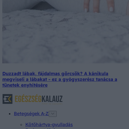
Duzzadt lábak, fájdalmas görcsök? A kánikula
megviseli a lábakat - ez a gyógyszerész tanácsa a
tünetek enyhítésére
Betegségek A-Z
Kötőhártya-gyulladás