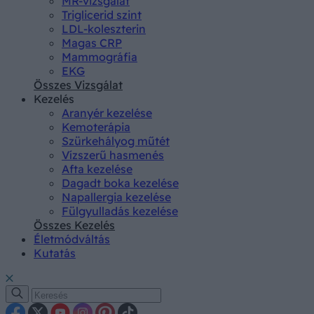
MR-vizsgálat
Triglicerid szint
LDL-koleszterin
Magas CRP
Mammográfia
EKG
Összes Vizsgálat
Kezelés
Aranyér kezelése
Kemoterápia
Szürkehályog műtét
Vízszerű hasmenés
Afta kezelése
Dagadt boka kezelése
Napallergia kezelése
Fülgyulladás kezelése
Összes Kezelés
Életmódváltás
Kutatás