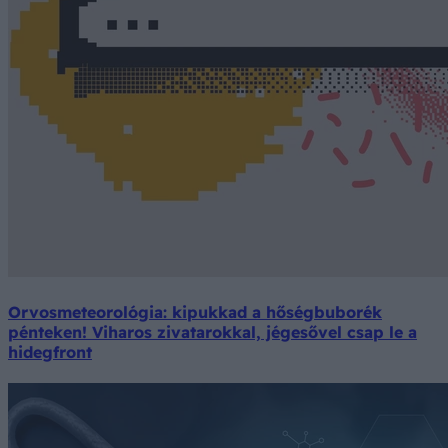
Orvosmeteorológia: kipukkad a hőségbuborék
pénteken! Viharos zivatarokkal, jégesővel csap le a
hidegfront