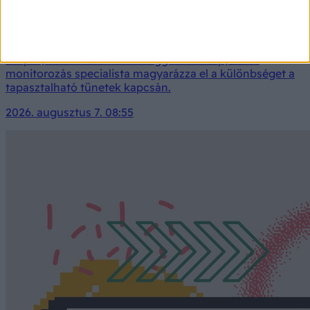
Prediabetes és inzulinrezisztencia: ugyanaz az állapot
vagy sem? Az orvos szerint ez a helyzet
Az inzulinrezisztencia és a prediabetes nem ugyanaz az
állapot, de szorosan összefüggnek.&nbsp;Cukor
monitorozás specialista magyarázza el a különbséget a
tapasztalható tünetek kapcsán.
2026. augusztus 7. 08:55