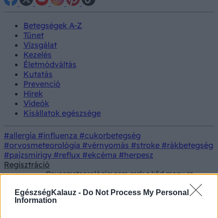
Betegségek A-Z
Tünet
Vizsgálat
Kezelés
Életmódváltás
Kutatás
Prevenció
Hírek
Videók
Kisállatok egészsége
#allergia
#influenza
#cukorbetegség
#orvosmeteorológia
#vérnyomás
#stroke
#rákbetegség
#pajzsmirigy
#reflux
#ekcéma
#herpesz
Regisztráció
Orvosmeteorológia: nem csak a köd megy az
Hírek
agyunkra pénteken - a kavargó légtömegek
szokatlanul erős panaszokat okoznak!
EgészségKalauz -
Do Not Process My Personal
Information
Orvosmeteorológia: nem csak a