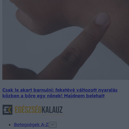
Csak le akart barnulni: feketévé változott nyaralás
közben a bőre egy nőnek! Majdnem belehalt
Betegségek A-Z