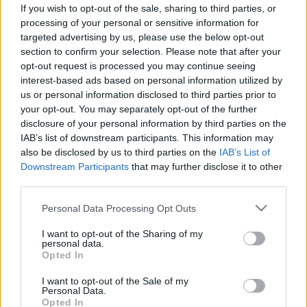
terhelés, káosz a légkörben! Ne
If you wish to opt-out of the sale, sharing to third parties, or
processing of your personal or sensitive information for
lepődjön meg, ha különös
targeted advertising by us, please use the below opt-out
közérzete lesz szerdán
section to confirm your selection. Please note that after your
opt-out request is processed you may continue seeing
interest-based ads based on personal information utilized by
us or personal information disclosed to third parties prior to
your opt-out. You may separately opt-out of the further
disclosure of your personal information by third parties on the
IAB’s list of downstream participants. This information may
also be disclosed by us to third parties on the
IAB’s List of
Downstream Participants
that may further disclose it to other
third parties.
Please note that this website/app uses one or more Google
Personal Data Processing Opt Outs
services and may gather and store information including but
not limited to your visit or usage behaviour. You may click to
I want to opt-out of the Sharing of my
personal data.
grant or deny consent to Google and its third-party tags to
Opted In
use your data for below specified purposes in below Google
consent section.
I want to opt-out of the Sale of my
Personal Data.
Opted In