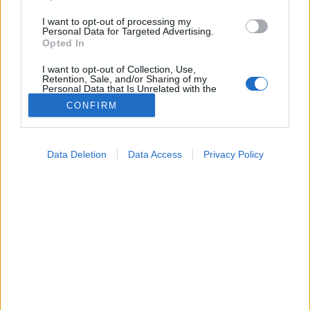
I want to opt-out of processing my
Personal Data for Targeted Advertising.
Opted In
I want to opt-out of Collection, Use,
Retention, Sale, and/or Sharing of my
Personal Data that Is Unrelated with the
Purposes for which it was collected.
CONFIRM
Opted Out
Google consents
Data Deletion
Data Access
Privacy Policy
I want to allow Google to enable storage
Hírek
related to advertising like cookies on web or
2026. május 12. 21:20
device identifiers in apps.
Megosztás
Küldés
Küldés Messengeren
I want to allow my user data to be sent to
Google for online advertising purposes.
PTA
dr. Pintér Ferenc
szakértő
szerző
meteogyógyász, Meteo Klinika
I want to allow Google to send me
personalized advertising.
Csípős reggelre és a hidegfront „utóhatásaira”
I want to allow Google to enable storage