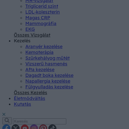
MR-vizsgálat
Triglicerid szint
LDL-koleszterin
Magas CRP
Mammográfia
EKG
Összes Vizsgálat
Kezelés
Aranyér kezelése
Kemoterápia
Szürkehályog műtét
Vízszerű hasmenés
Afta kezelése
Dagadt boka kezelése
Napallergia kezelése
Fülgyulladás kezelése
Összes Kezelés
Életmódváltás
Kutatás