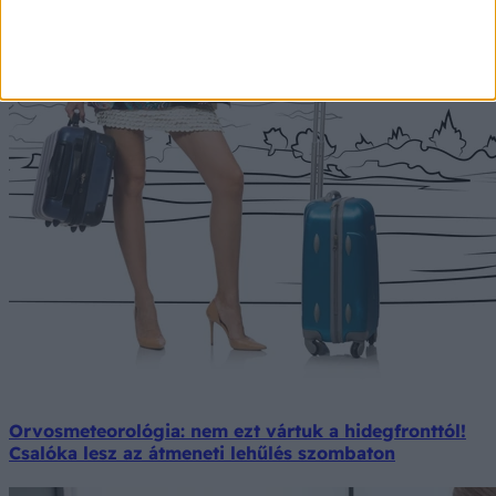
Orvosmeteorológia: nem ezt vártuk a hidegfronttól!
Csalóka lesz az átmeneti lehűlés szombaton