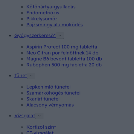
Kötőhártya-gyulladás
Endometriózis
Pikkelysömör
Pajzsmirigy alulműködés
Gyógyszerkereső*
Aspirin Protect 100 mg tabletta
Neo Citran por felnőttnek 14 db
Magne B6 bevont tabletta 100 db
Rubophen 500 mg tabletta 20 db
Tünet
Lepkehimlő tünetei
Szamárköhögés tünetei
Skarlát tünetei
Alacsony vérnyomás
Vizsgálat
Kortizol szint
CT-vizsgálat