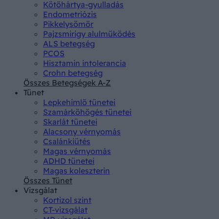
Kötőhártya-gyulladás
Endometriózis
Pikkelysömör
Pajzsmirigy alulműködés
ALS betegség
PCOS
Hisztamin intolerancia
Crohn betegség
Összes Betegségek A-Z
Tünet
Lepkehimlő tünetei
Szamárköhögés tünetei
Skarlát tünetei
Alacsony vérnyomás
Csalánkiütés
Magas vérnyomás
ADHD tünetei
Magas koleszterin
Összes Tünet
Vizsgálat
Kortizol szint
CT-vizsgálat