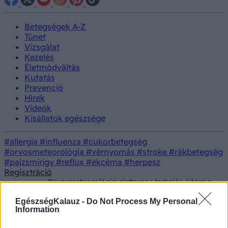
Betegségek A-Z
Tünet
Vizsgálat
Kezelés
Életmódváltás
Kutatás
Prevenció
Hírek
Videók
Kisállatok egészsége
#allergia
#influenza
#cukorbetegség
#orvosmeteorológia
#vérnyomás
#stroke
#rákbetegség
#pajzsmirigy
#reflux
#ekcéma
#herpesz
Regisztráció
Orvosmeteorológia: alattomos terhelés, káosz a
Hírek
légkörben! Ne lepődjön meg, ha különös
közérzete lesz szerdán
EgészségKalauz -
Do Not Process My Personal
Information
Orvosmeteorológia: alattomos