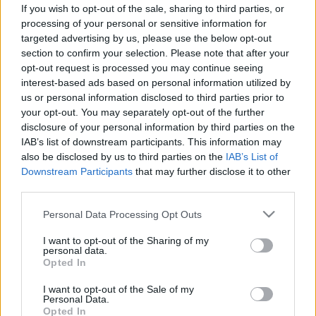
költenek több tízezret a magyarok
If you wish to opt-out of the sale, sharing to third parties, or
táplálékkiegészítőkre
processing of your personal or sensitive information for
targeted advertising by us, please use the below opt-out
section to confirm your selection. Please note that after your
opt-out request is processed you may continue seeing
interest-based ads based on personal information utilized by
us or personal information disclosed to third parties prior to
your opt-out. You may separately opt-out of the further
disclosure of your personal information by third parties on the
IAB’s list of downstream participants. This information may
also be disclosed by us to third parties on the
IAB’s List of
Downstream Participants
that may further disclose it to other
third parties.
Please note that this website/app uses one or more Google
Personal Data Processing Opt Outs
services and may gather and store information including but
not limited to your visit or usage behaviour. You may click to
I want to opt-out of the Sharing of my
personal data.
grant or deny consent to Google and its third-party tags to
Opted In
use your data for below specified purposes in below Google
consent section.
I want to opt-out of the Sale of my
Personal Data.
Opted In