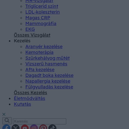
MR-vizsgálat
Triglicerid szint
LDL-koleszterin
Magas CRP
Mammográfia
EKG
Összes Vizsgálat
Kezelés
Aranyér kezelése
Kemoterápia
Szürkehályog műtét
Vízszerű hasmenés
Afta kezelése
Dagadt boka kezelése
Napallergia kezelése
Fülgyulladás kezelése
Összes Kezelés
Életmódváltás
Kutatás