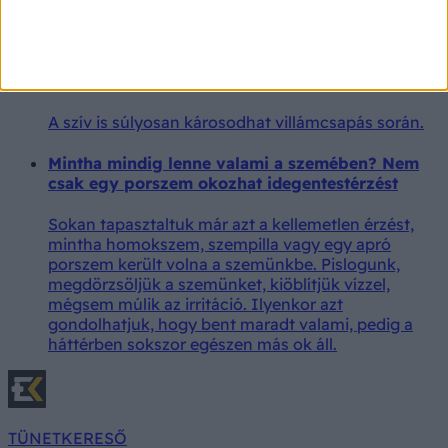
olvasó.
Villámcsapás után ez történik a szervezetben: új
kutatás mutatta meg, mi zajlik pontosan ilyenkor
A szív is súlyosan károsodhat villámcsapás során.
Mintha mindig lenne valami a szemében? Nem
csak egy porszem okozhat idegentestérzést
Sokan tapasztaltuk már azt a kellemetlen érzést,
mintha homokszem, szempilla vagy egy apró
porszem került volna a szemünkbe. Pislogunk,
megdörzsöljük a szemünket, kiöblítjük vízzel,
mégsem múlik az irritáció. Ilyenkor azt
gondolhatjuk, hogy bent maradt valami, pedig a
háttérben sokszor egészen más ok áll.
TÜNETKERESŐ