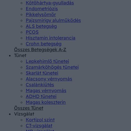
Kötőhártya-gyulladás
Endometriózis
Pikkelysömör
Pajzsmirigy alulműködés
ALS betegség
PCOS
Hisztamin intolerancia
Crohn betegség
Összes Betegségek A-Z
Tünet
Lepkehimlő tünetei
Szamárköhögés tünetei
Skarlát tünetei
Alacsony vérnyomás
Csalánkiütés
Magas vérnyomás
ADHD tünetei
Magas koleszterin
Összes Tünet
Vizsgálat
Kortizol szint
CT-vizsgálat