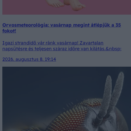
Orvosmeteorológia: vasárnap megint átlépjük a 35
fokot!
Igazi strandidő vár ránk vasárnap! Zavartalan
napsütésre és teljesen száraz időre van kilátás.&nbsp;
2026. augusztus 8. 19:14