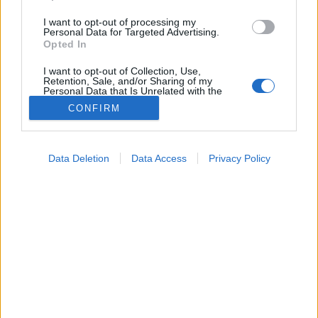
I want to opt-out of processing my
Personal Data for Targeted Advertising.
Opted In
I want to opt-out of Collection, Use,
Retention, Sale, and/or Sharing of my
Personal Data that Is Unrelated with the
Purposes for which it was collected.
CONFIRM
Opted Out
Hírek
Google consents
2026. június 12. 07:04
Data Deletion
Data Access
Privacy Policy
Megosztás
Küldés
Küldés Messengeren
I want to allow Google to enable storage
related to advertising like cookies on web or
device identifiers in apps.
Petrás Gabriella
online szerkesztő
I want to allow my user data to be sent to
Google for online advertising purposes.
I want to allow Google to send me
A magyarok többsége rendszeresen szed valamilyen
personalized advertising.
táplálékkiegészítőt, elsősorban azért, hogy
I want to allow Google to enable storage