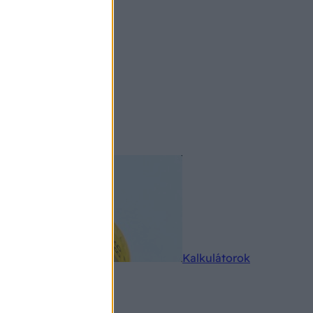
rkereső
Kalkulátorok