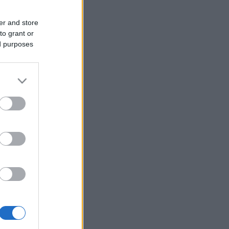
er and store
to grant or
ed purposes