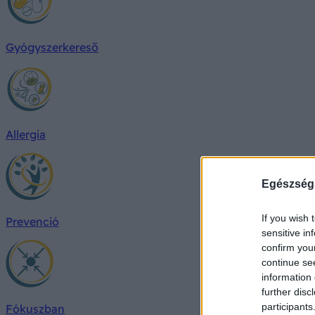
Gyógyszerkereső
Allergia
Egészség
If you wish 
Prevenció
sensitive in
confirm you
continue se
information 
further disc
participants
Fókuszban