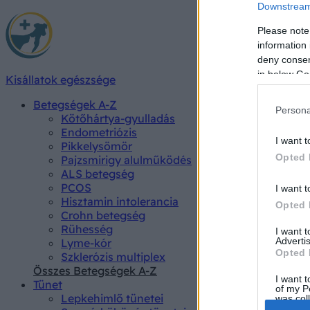
Downstream 
Please note
information 
deny consent
in below Go
Kisállatok egészsége
Betegségek A-Z
Persona
Kötőhártya-gyulladás
Endometriózis
I want t
Pikkelysömör
Opted 
Pajzsmirigy alulműködés
ALS betegség
PCOS
I want t
Hisztamin intolerancia
Opted 
Crohn betegség
Rühesség
I want 
Advertis
Lyme-kór
Opted 
Szklerózis multiplex
Összes Betegségek A-Z
I want t
Tünet
of my P
Lepkehimlő tünetei
was col