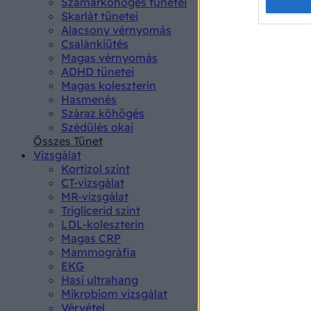
Opted 
Szamárköhögés tünetei
Skarlát tünetei
Alacsony vérnyomás
Google 
Csalánkiütés
Magas vérnyomás
I want t
ADHD tünetei
web or d
Magas koleszterin
Hasmenés
I want t
Száraz köhögés
purpose
Szédülés okai
Összes Tünet
I want 
Vizsgálat
Kortizol szint
I want t
CT-vizsgálat
web or d
MR-vizsgálat
Triglicerid szint
LDL-koleszterin
I want t
Magas CRP
or app.
Mammográfia
EKG
I want t
Hasi ultrahang
Mikrobiom vizsgálat
I want t
Vérvétel