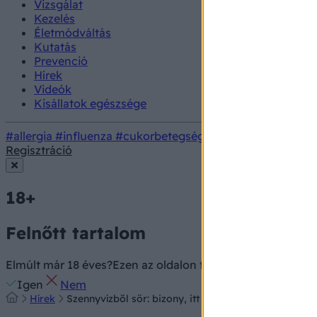
Vizsgálat
Kezelés
Életmódváltás
Kutatás
Prevenció
Hírek
Videók
Kisállatok egészsége
#allergia
#influenza
#cukorbetegség
#orvosmeteorológi
Regisztráció
18+
Felnőtt tartalom
Elmúlt már 18 éves?
Ezen az oldalon felnőtt tartalom találh
Igen
Nem
Hírek
Szennyvízből sör: bizony, itt tart már a technológia