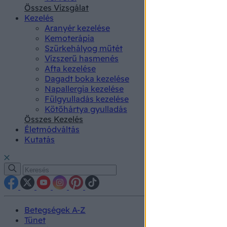
authenti
Összes Vizsgálat
Kezelés
Aranyér kezelése
Kemoterápia
Szürkehályog műtét
Vízszerű hasmenés
Afta kezelése
Dagadt boka kezelése
Napallergia kezelése
Fülgyulladás kezelése
Kötőhártya gyulladás
Összes Kezelés
Életmódváltás
Kutatás
Betegségek A-Z
Tünet