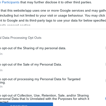
Participants
that may further disclose it to other third parties.
 that this website/app uses one or more Google services and may gath
including but not limited to your visit or usage behaviour. You may click 
 to Google and its third-party tags to use your data for below specifi
ogle consent section.
l Data Processing Opt Outs
o opt-out of the Sharing of my personal data.
In
o opt-out of the Sale of my Personal Data.
In
to opt-out of processing my Personal Data for Targeted
ing.
In
o opt-out of Collection, Use, Retention, Sale, and/or Sharing
ersonal Data that Is Unrelated with the Purposes for which it
lected.