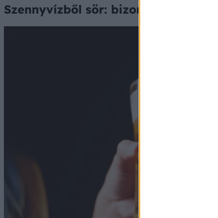
Szennyvízből sör: bizony, itt tart m