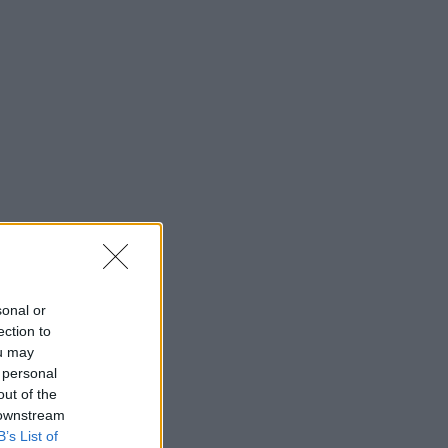
sonal or
ection to
ou may
 personal
out of the
 downstream
B’s List of