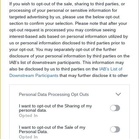
napokon belül véget ér a SZÉP-
If you wish to opt-out of the sale, sharing to third parties, or
kártyás bevásárlás korszaka
processing of your personal or sensitive information for
targeted advertising by us, please use the below opt-out
section to confirm your selection. Please note that after your
opt-out request is processed you may continue seeing
interest-based ads based on personal information utilized by
us or personal information disclosed to third parties prior to
your opt-out. You may separately opt-out of the further
disclosure of your personal information by third parties on the
IAB’s list of downstream participants. This information may
also be disclosed by us to third parties on the
IAB’s List of
Downstream Participants
that may further disclose it to other
third parties.
Please note that this website/app uses one or more Google
Personal Data Processing Opt Outs
services and may gather and store information including but
not limited to your visit or usage behaviour. You may click to
I want to opt-out of the Sharing of my
personal data.
grant or deny consent to Google and its third-party tags to
Opted In
use your data for below specified purposes in below Google
consent section.
I want to opt-out of the Sale of my
Personal Data.
Opted In