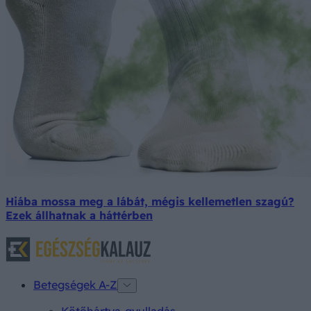
Hiába mossa meg a lábát, mégis kellemetlen szagú?
Ezek állhatnak a háttérben
Betegségek A-Z
Kötőhártya-gyulladás