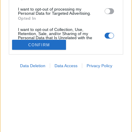
I want to opt-out of processing my
Personal Data for Targeted Advertising.
Opted In
I want to opt-out of Collection, Use,
Retention, Sale, and/or Sharing of my
Personal Data that Is Unrelated with the
Purposes for which it was collected.
CONFIRM
Opted Out
Hírek
Google consents
2026. április 27. 12:04
Data Deletion
Data Access
Privacy Policy
Megosztás
Küldés
Küldés Messengeren
I want to allow Google to enable storage
related to advertising like cookies on web or
device identifiers in apps.
Tomanóczy Andrea
szerkesztő
I want to allow my user data to be sent to
Google for online advertising purposes.
I want to allow Google to send me
Fontos határidő közeleg!
personalized advertising.
I want to allow Google to enable storage