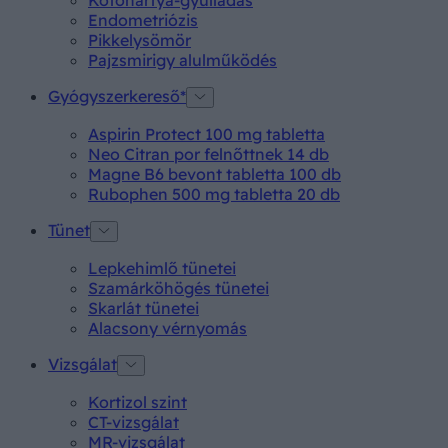
Endometriózis
Pikkelysömör
Pajzsmirigy alulműködés
Gyógyszerkereső*
Aspirin Protect 100 mg tabletta
Neo Citran por felnőttnek 14 db
Magne B6 bevont tabletta 100 db
Rubophen 500 mg tabletta 20 db
Tünet
Lepkehimlő tünetei
Szamárköhögés tünetei
Skarlát tünetei
Alacsony vérnyomás
Vizsgálat
Kortizol szint
CT-vizsgálat
MR-vizsgálat