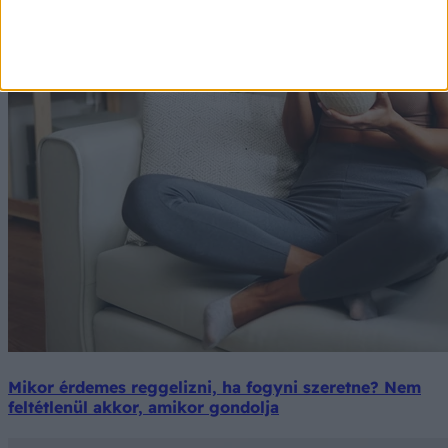
Mikor érdemes reggelizni, ha fogyni szeretne? Nem
feltétlenül akkor, amikor gondolja