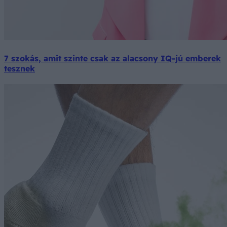
7 szokás, amit szinte csak az alacsony IQ-jú emberek
tesznek