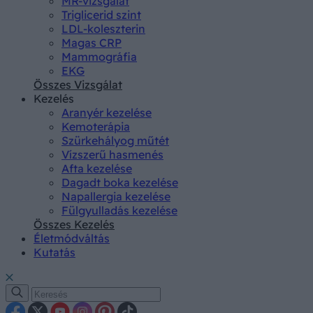
MR-vizsgálat
Triglicerid szint
LDL-koleszterin
Magas CRP
Mammográfia
EKG
Összes Vizsgálat
Kezelés
Aranyér kezelése
Kemoterápia
Szürkehályog műtét
Vízszerű hasmenés
Afta kezelése
Dagadt boka kezelése
Napallergia kezelése
Fülgyulladás kezelése
Összes Kezelés
Életmódváltás
Kutatás