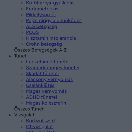
Kötőhártya-gyulladás
Endometriózis
Pikkelysömör
Pajzsmirigy alulműködés
ALS betegség
PCOS
Hisztamin intolerancia
Crohn betegség
Összes Betegségek A-Z
Tünet
Lepkehimlő tünetei
Szamárköhögés tünetei
Skarlát tünetei
Alacsony vérnyomás
Csalánkiütés
Magas vérnyomás
ADHD tünetei
Magas koleszterin
Összes Tünet
Vizsgálat
Kortizol szint
CT-vizsgálat