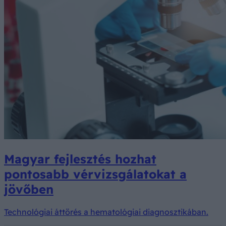
Magyar fejlesztés hozhat
pontosabb vérvizsgálatokat a
jövőben
Technológiai áttörés a hematológiai diagnosztikában.