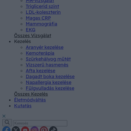
MR-vizsgálat
Triglicerid szint
LDL-koleszterin
Magas CRP
Mammográfia
EKG
Összes Vizsgálat
Kezelés
Aranyér kezelése
Kemoterápia
Szürkehályog műtét
Vízszerű hasmenés
Afta kezelése
Dagadt boka kezelése
Napallergia kezelése
Fülgyulladás kezelése
Összes Kezelés
Életmódváltás
Kutatás