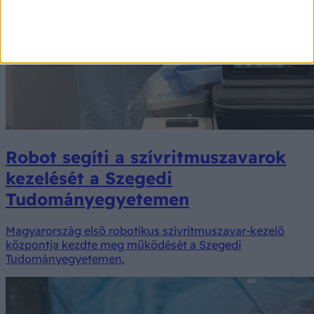
Robot segíti a szívritmuszavarok
kezelését a Szegedi
Tudományegyetemen
Magyarország első robotikus szívritmuszavar-kezelő
központja kezdte meg működését a Szegedi
Tudományegyetemen.