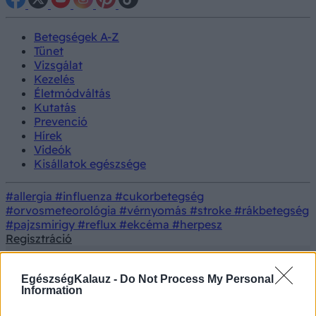
Betegségek A-Z
Tünet
Vizsgálat
Kezelés
Életmódváltás
Kutatás
Prevenció
Hírek
Videók
Kisállatok egészsége
#allergia
#influenza
#cukorbetegség
#orvosmeteorológia
#vérnyomás
#stroke
#rákbetegség
#pajzsmirigy
#reflux
#ekcéma
#herpesz
Regisztráció
EgészségKalauz -
Do Not Process My Personal
Information
Hírek