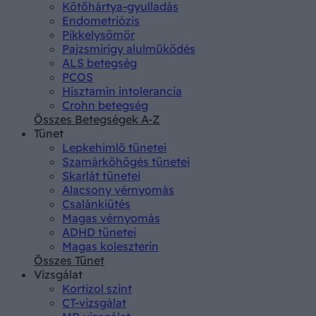
Kötőhártya-gyulladás
Endometriózis
Pikkelysömör
Pajzsmirigy alulműködés
ALS betegség
PCOS
Hisztamin intolerancia
Crohn betegség
Összes Betegségek A-Z
Tünet
Lepkehimlő tünetei
Szamárköhögés tünetei
Skarlát tünetei
Alacsony vérnyomás
Csalánkiütés
Magas vérnyomás
ADHD tünetei
Magas koleszterin
Összes Tünet
Vizsgálat
Kortizol szint
CT-vizsgálat