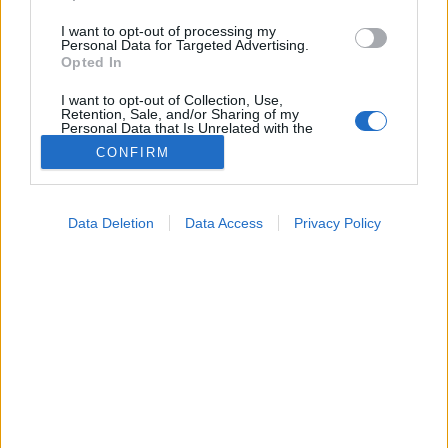
I want to opt-out of processing my
Personal Data for Targeted Advertising.
Opted In
I want to opt-out of Collection, Use,
Retention, Sale, and/or Sharing of my
Mai és holnapi fronthatás - erre
Personal Data that Is Unrelated with the
Purposes for which it was collected.
számíthat kedden és szerdán
CONFIRM
Opted Out
Google consents
Kedden anticiklon alakítja hazánk időjárását.
Data Deletion
Data Access
Privacy Policy
I want to allow Google to enable storage
related to advertising like cookies on web or
device identifiers in apps.
I want to allow my user data to be sent to
Google for online advertising purposes.
I want to allow Google to send me
personalized advertising.
I want to allow Google to enable storage