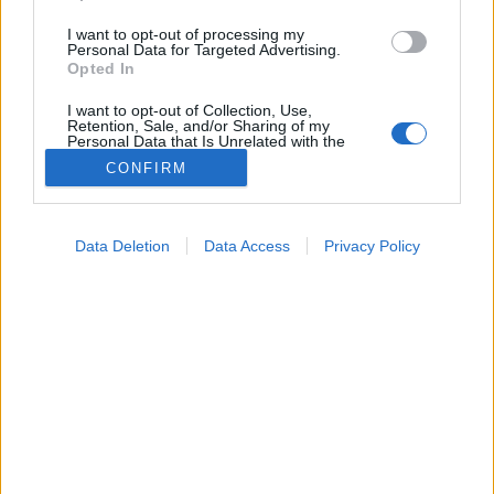
I want to opt-out of processing my
Personal Data for Targeted Advertising.
Opted In
I want to opt-out of Collection, Use,
Retention, Sale, and/or Sharing of my
Már nem mutatott életjeleket a
Personal Data that Is Unrelated with the
Purposes for which it was collected.
Dunából kimentett nő – rendőrök
CONFIRM
Opted Out
és mentők együtt küzdöttek érte
Google consents
Data Deletion
Data Access
Privacy Policy
Már elsodorta a Duna a nőt, amikor megtalálták, de
I want to allow Google to enable storage
szerencsére sikerült újraéleszteni.
related to advertising like cookies on web or
device identifiers in apps.
I want to allow my user data to be sent to
Google for online advertising purposes.
I want to allow Google to send me
personalized advertising.
I want to allow Google to enable storage