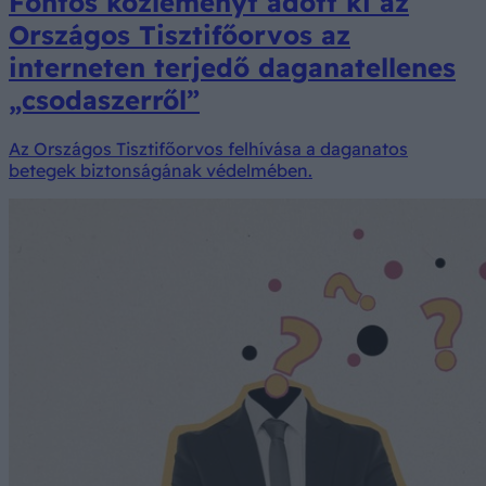
Fontos közleményt adott ki az
Országos Tisztifőorvos az
interneten terjedő daganatellenes
„csodaszerről”
Az Országos Tisztifőorvos felhívása a daganatos
betegek biztonságának védelmében.