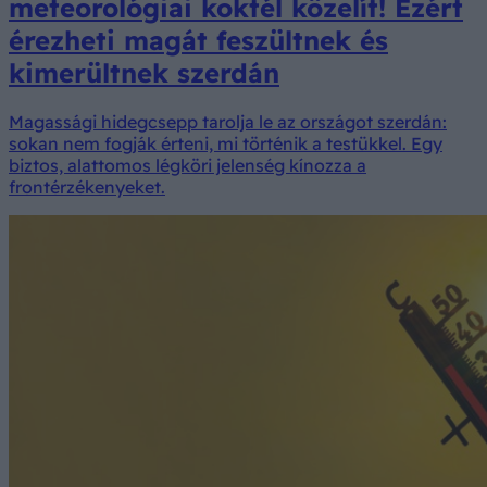
meteorológiai koktél közelít! Ezért
érezheti magát feszültnek és
kimerültnek szerdán
Magassági hidegcsepp tarolja le az országot szerdán:
sokan nem fogják érteni, mi történik a testükkel. Egy
biztos, alattomos légköri jelenség kínozza a
frontérzékenyeket.