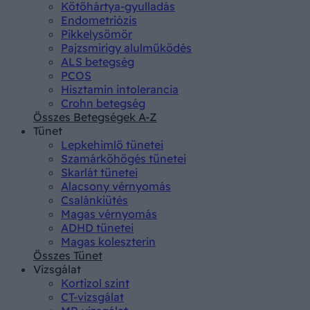
Kötőhártya-gyulladás
Endometriózis
Pikkelysömör
Pajzsmirigy alulműködés
ALS betegség
PCOS
Hisztamin intolerancia
Crohn betegség
Összes Betegségek A-Z
Tünet
Lepkehimlő tünetei
Szamárköhögés tünetei
Skarlát tünetei
Alacsony vérnyomás
Csalánkiütés
Magas vérnyomás
ADHD tünetei
Magas koleszterin
Összes Tünet
Vizsgálat
Kortizol szint
CT-vizsgálat