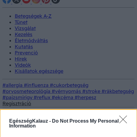
Betegségek A-Z
Tünet
Vizsgálat
Kezelés
Életmódváltás
Kutatás
Prevenció
Hírek
Videók
Kisállatok egészsége
#allergia
#influenza
#cukorbetegség
#orvosmeteorológia
#vérnyomás
#stroke
#rákbetegség
#pajzsmirigy
#reflux
#ekcéma
#herpesz
Regisztráció
EgészségKalauz -
Do Not Process My Personal
Information
Hírek