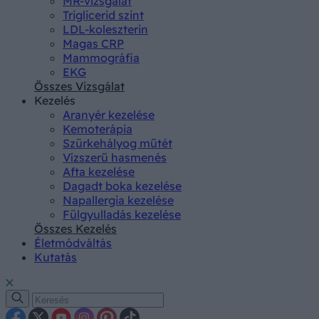
MR-vizsgálat
Triglicerid szint
LDL-koleszterin
Magas CRP
Mammográfia
EKG
Összes Vizsgálat
Kezelés
Aranyér kezelése
Kemoterápia
Szürkehályog műtét
Vízszerű hasmenés
Afta kezelése
Dagadt boka kezelése
Napallergia kezelése
Fülgyulladás kezelése
Összes Kezelés
Életmódváltás
Kutatás