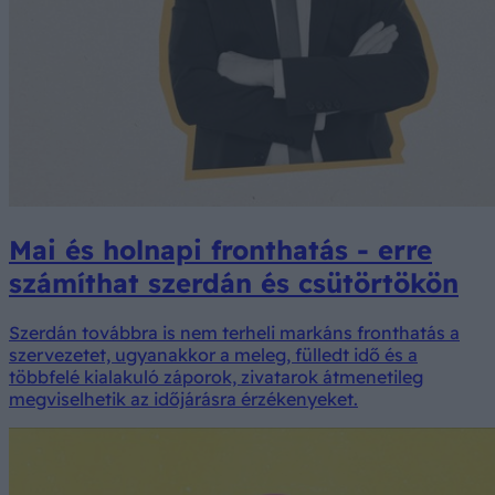
Mai és holnapi fronthatás - erre
számíthat szerdán és csütörtökön
Szerdán továbbra is nem terheli markáns fronthatás a
szervezetet, ugyanakkor a meleg, fülledt idő és a
többfelé kialakuló záporok, zivatarok átmenetileg
megviselhetik az időjárásra érzékenyeket.