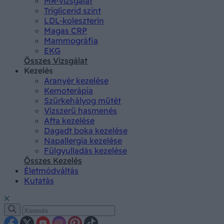
MR-vizsgálat
Triglicerid szint
LDL-koleszterin
Magas CRP
Mammográfia
EKG
Összes Vizsgálat
Kezelés
Aranyér kezelése
Kemoterápia
Szürkehályog műtét
Vízszerű hasmenés
Afta kezelése
Dagadt boka kezelése
Napallergia kezelése
Fülgyulladás kezelése
Összes Kezelés
Életmódváltás
Kutatás