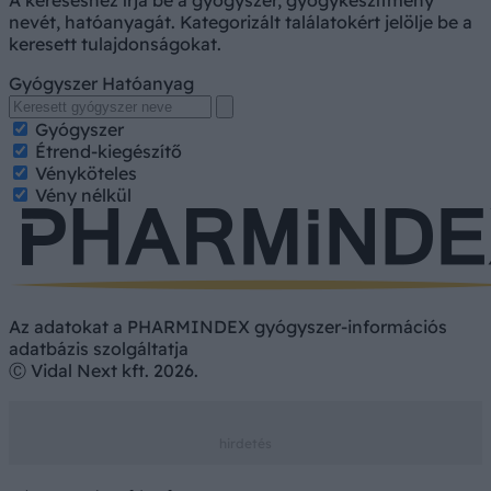
A kereséshez írja be a gyógyszer, gyógykészítmény
nevét, hatóanyagát. Kategorizált találatokért jelölje be a
keresett tulajdonságokat.
Gyógyszer
Hatóanyag
Gyógyszer
Étrend-kiegészítő
Vényköteles
Vény nélkül
Az adatokat a PHARMINDEX gyógyszer-információs
adatbázis szolgáltatja
Ⓒ Vidal Next kft. 2026.