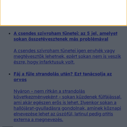
Ezt jelenti az, ha mindig emlékszik az álmaira
A tudósok szerint sokat elárulhat az agy
működéséről, ha mindig emlékszik az álmaira.
A csendes szívroham tünetei: az 5 jel, amelyet
sokan összetévesztenek más problémával
A csendes szívroham tünetei igen enyhék vagy
megtévesztők lehetnek, ezért sokan nem is veszik
észre, hogy infarktusuk volt.
Fáj a füle strandolás után? Ezt tanácsolja az
orvos
Nyáron – nem ritkán a strandolás
következményeként – sokan küzdenek fülfájással,
ami akár egészen erős is lehet. Ilyenkor sokan a
hallójárat-gyulladásra gondolnak, aminek köznapi
elnevezése lehet az úszófül, latinul pedig otitis
externa a megnevezés.