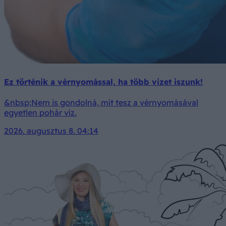
Ez történik a vérnyomással, ha több vizet iszunk!
&nbsp;Nem is gondolná, mit tesz a vérnyomásával
egyetlen pohár víz.
2026. augusztus 8. 04:14