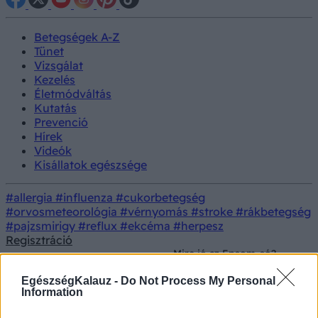
Betegségek A-Z
Tünet
Vizsgálat
Kezelés
Életmódváltás
Kutatás
Prevenció
Hírek
Videók
Kisállatok egészsége
#allergia
#influenza
#cukorbetegség
#orvosmeteorológia
#vérnyomás
#stroke
#rákbetegség
#pajzsmirigy
#reflux
#ekcéma
#herpesz
Regisztráció
Mire jó az Epsom-só?
Kezelés
Gyógyszerterápia
Ezért nem segít a
magnéziumhiányon
EgészségKalauz -
Do Not Process My Personal
Information
Mire jó az Epsom-só? Ezért nem