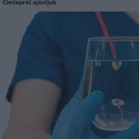
Címlapról ajánljuk