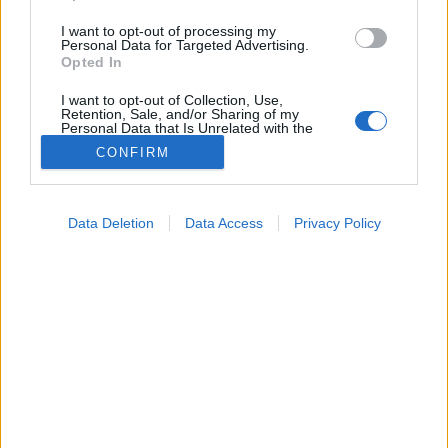
I want to opt-out of processing my
Personal Data for Targeted Advertising.
Opted In
I want to opt-out of Collection, Use,
Retention, Sale, and/or Sharing of my
Personal Data that Is Unrelated with the
Purposes for which it was collected.
CONFIRM
Opted Out
Gyógyszerterápia
2024. november 05. 22:04
Google consents
Megosztás
Küldés
Küldés Messengeren
Data Deletion
Data Access
Privacy Policy
I want to allow Google to enable storage
related to advertising like cookies on web or
device identifiers in apps.
PTA
Egészségkalauz
szerző
Egészségkalauz
I want to allow my user data to be sent to
Google for online advertising purposes.
Epsom-só: csodaszer vagy csupán egy ősrégi
I want to allow Google to send me
personalized advertising.
hashajtó?
I want to allow Google to enable storage