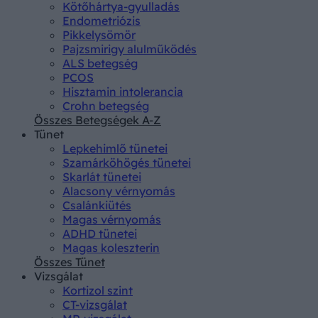
Kötőhártya-gyulladás
Endometriózis
Pikkelysömör
Pajzsmirigy alulműködés
ALS betegség
PCOS
Hisztamin intolerancia
Crohn betegség
Összes Betegségek A-Z
Tünet
Lepkehimlő tünetei
Szamárköhögés tünetei
Skarlát tünetei
Alacsony vérnyomás
Csalánkiütés
Magas vérnyomás
ADHD tünetei
Magas koleszterin
Összes Tünet
Vizsgálat
Kortizol szint
CT-vizsgálat