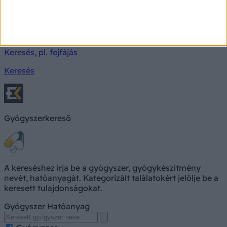
Milyen betegségre utalhatnak a tünetei?
Keresés, pl. fejfájás
Keresés
Gyógyszerkereső
A kereséshez írja be a gyógyszer, gyógykészítmény
nevét, hatóanyagát. Kategorizált találatokért jelölje be a
keresett tulajdonságokat.
Gyógyszer
Hatóanyag