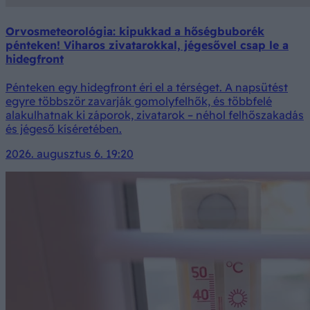
Orvosmeteorológia: kipukkad a hőségbuborék
pénteken! Viharos zivatarokkal, jégesővel csap le a
hidegfront
Pénteken egy hidegfront éri el a térséget. A napsütést
egyre többször zavarják gomolyfelhők, és többfelé
alakulhatnak ki záporok, zivatarok – néhol felhőszakadás
és jégeső kíséretében.
2026. augusztus 6. 19:20