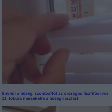
Enyhül a hőség: szombattól az országos tisztifőorvos
II. fokúra mérsékelte a hőségriasztást