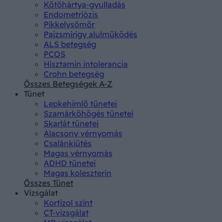
Kötőhártya-gyulladás
Endometriózis
Pikkelysömör
Pajzsmirigy alulműködés
ALS betegség
PCOS
Hisztamin intolerancia
Crohn betegség
Összes Betegségek A-Z
Tünet
Lepkehimlő tünetei
Szamárköhögés tünetei
Skarlát tünetei
Alacsony vérnyomás
Csalánkiütés
Magas vérnyomás
ADHD tünetei
Magas koleszterin
Összes Tünet
Vizsgálat
Kortizol szint
CT-vizsgálat