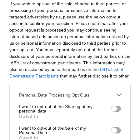
gyógyszer vagy gyógytorna -
If you wish to opt-out of the sale, sharing to third parties, or
mikor, melyik jó?
processing of your personal or sensitive information for
targeted advertising by us, please use the below opt-out
section to confirm your selection. Please note that after your
opt-out request is processed you may continue seeing
interest-based ads based on personal information utilized by
us or personal information disclosed to third parties prior to
your opt-out. You may separately opt-out of the further
disclosure of your personal information by third parties on the
IAB’s list of downstream participants. This information may
also be disclosed by us to third parties on the
IAB’s List of
Downstream Participants
that may further disclose it to other
third parties.
Please note that this website/app uses one or more Google
Personal Data Processing Opt Outs
services and may gather and store information including but
not limited to your visit or usage behaviour. You may click to
I want to opt-out of the Sharing of my
personal data.
grant or deny consent to Google and its third-party tags to
Opted In
use your data for below specified purposes in below Google
consent section.
I want to opt-out of the Sale of my
Personal Data.
Opted In