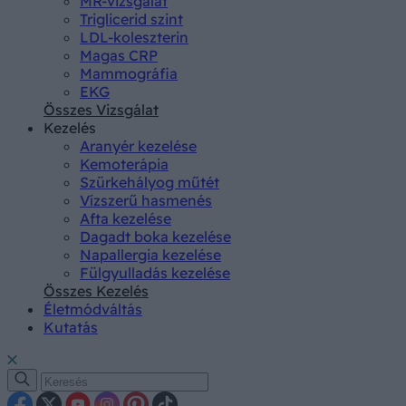
MR-vizsgálat
Triglicerid szint
LDL-koleszterin
Magas CRP
Mammográfia
EKG
Összes Vizsgálat
Kezelés
Aranyér kezelése
Kemoterápia
Szürkehályog műtét
Vízszerű hasmenés
Afta kezelése
Dagadt boka kezelése
Napallergia kezelése
Fülgyulladás kezelése
Összes Kezelés
Életmódváltás
Kutatás