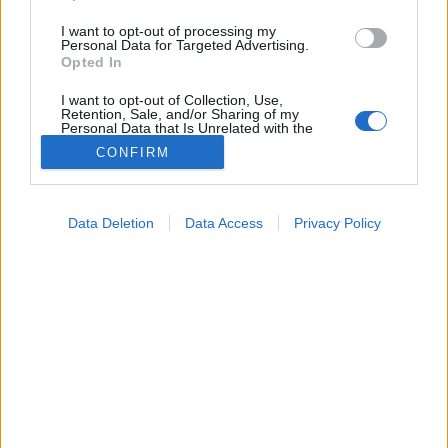
I want to opt-out of processing my
Personal Data for Targeted Advertising.
Opted In
I want to opt-out of Collection, Use,
Retention, Sale, and/or Sharing of my
Personal Data that Is Unrelated with the
Purposes for which it was collected.
CONFIRM
Opted Out
Kezelés
Google consents
2024. június 09. 16:04
Data Deletion
Data Access
Privacy Policy
Megosztás
Küldés
Küldés Messengeren
I want to allow Google to enable storage
related to advertising like cookies on web or
device identifiers in apps.
A lúdtalptól a vesebajokon át a gerincbetegségekig
I want to allow my user data to be sent to
sok oka lehet a hátfájásnak - mutatjuk mit tehet
Google for online advertising purposes.
ellene.
I want to allow Google to send me
personalized advertising.
I want to allow Google to enable storage