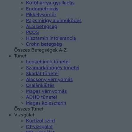
Kötőhártya-gyulladás
Endometriózis
Pikkelysömör
Pajzsmirigy alulműködés
ALS betegség
PCOS
Hisztamin intolerancia
Crohn betegség
Összes Betegségek A-Z
Tünet
Lepkehimlő tünetei
Szamárköhögés tünetei
Skarlát tünetei
Alacsony vérnyomás
Csalánkiütés
Magas vérnyomás
ADHD tünetei
Magas koleszterin
Összes Tünet
Vizsgálat
Kortizol szint
CT-vizsgálat