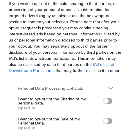
vérnyomásméréssel a korai
If you wish to opt-out of the sale, sharing to third parties, or
cukorbetegség
processing of your personal or sensitive information for
targeted advertising by us, please use the below opt-out
section to confirm your selection. Please note that after your
opt-out request is processed you may continue seeing
interest-based ads based on personal information utilized by
us or personal information disclosed to third parties prior to
your opt-out. You may separately opt-out of the further
disclosure of your personal information by third parties on the
IAB’s list of downstream participants. This information may
also be disclosed by us to third parties on the
IAB’s List of
Downstream Participants
that may further disclose it to other
third parties.
Please note that this website/app uses one or more Google
Personal Data Processing Opt Outs
services and may gather and store information including but
not limited to your visit or usage behaviour. You may click to
I want to opt-out of the Sharing of my
personal data.
grant or deny consent to Google and its third-party tags to
Opted In
use your data for below specified purposes in below Google
consent section.
I want to opt-out of the Sale of my
Personal Data.
Opted In