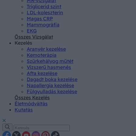
MR-vizsgálat
Triglicerid szint
LDL-koleszterin
Magas CRP
Mammográfia
EKG
Összes Vizsgálat
Kezelés
Aranyér kezelése
Kemoterápia
Szürkehályog műtét
Vízszerű hasmenés
Afta kezelése
Dagadt boka kezelése
Napallergia kezelése
Fülgyulladás kezelése
Összes Kezelés
Életmódváltás
Kutatás