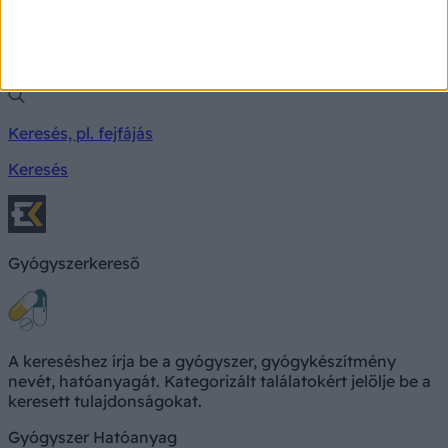
Milyen betegségre utalhatnak a tünetei?
Keresés, pl. fejfájás
Keresés
Gyógyszerkereső
A kereséshez írja be a gyógyszer, gyógykészítmény
nevét, hatóanyagát. Kategorizált találatokért jelölje be a
keresett tulajdonságokat.
Gyógyszer
Hatóanyag