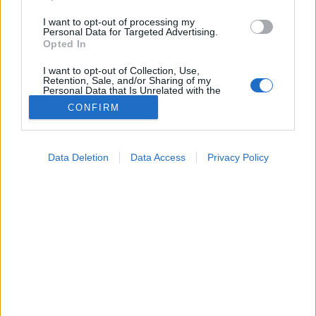
I want to opt-out of processing my
Personal Data for Targeted Advertising.
Opted In
I want to opt-out of Collection, Use,
Retention, Sale, and/or Sharing of my
Personal Data that Is Unrelated with the
Purposes for which it was collected.
CONFIRM
Opted Out
Kezelés
Google consents
2025. február 06. 18:54
Data Deletion
Data Access
Privacy Policy
Megosztás
Küldés
Küldés Messengeren
I want to allow Google to enable storage
related to advertising like cookies on web or
device identifiers in apps.
Egészségkalauz
Egészségkalauz
I want to allow my user data to be sent to
Google for online advertising purposes.
I want to allow Google to send me
Kevesen tudják, de a diabétesz a vérnyomásra is
personalized advertising.
hatása van.
I want to allow Google to enable storage