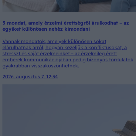
5 mondat, amely érzelmi érettségről árulkodhat – az
egyiket különösen nehéz kimondani
Vannak mondatok, amelyek különösen sokat
elárulhatnak arról, hogyan kezeljük a konfliktusokat, a
stresszt és saját érzelmeinket – az érzelmileg érett
emberek kommunikációjában pedig bizonyos fordulatok
gyakrabban visszaköszönhetnek.
2026. augusztus 7. 12:34